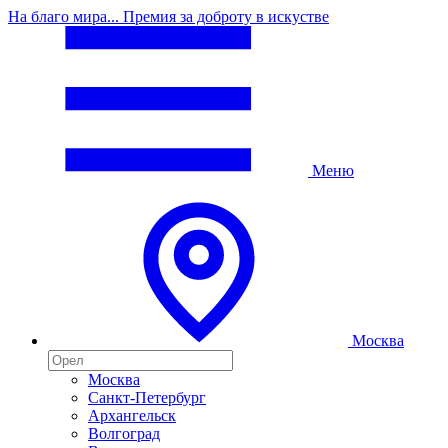
На благо мира... Премия за доброту в искустве
Меню
Москва
Москва
Санкт-Петербург
Архангельск
Волгоград