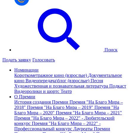
Поиск
Подать заявку
Голосовать
Номинации
Короткометражное кино (взрослые)
Документальное
кино
Видеопередача\блог (взрослые)
Песня
Художественная и познавательная литература
Подкаст
Видеоролики и шортс
Театр
О Премии
История создания Премии
Премия "На Благо Мира –
2018"
Премия "На Благо Мира – 2019"
Премия "На
Благо Мира – 2020"
Премия "На Благо Мира – 2021"
Премия "На Благо Мира – 2022" - Любительский
конкурс
Премия "На Благо Мира – 2022" -
Профессиональный конкурс
Лауреаты Премии