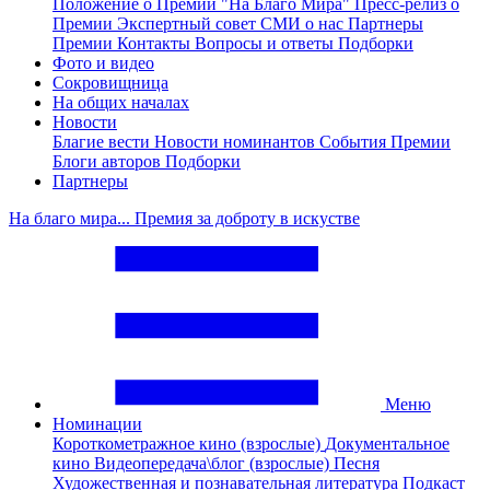
Положение о Премии "На Благо Мира"
Пресс-релиз о
Премии
Экспертный совет
СМИ о нас
Партнеры
Премии
Контакты
Вопросы и ответы
Подборки
Фото и видео
Сокровищница
На общих началах
Новости
Благие вести
Новости номинантов
События Премии
Блоги авторов
Подборки
Партнеры
На благо мира... Премия за доброту в искустве
Меню
Номинации
Короткометражное кино (взрослые)
Документальное
кино
Видеопередача\блог (взрослые)
Песня
Художественная и познавательная литература
Подкаст