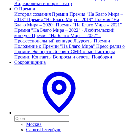
Видеоролики и шортс
Театр
О Премии
История создания Премии
Премия "На Благо Мира –
2018"
Премия "На Благо Мира – 2019"
Премия "На
Благо Мира – 2020"
Премия "На Благо Мира – 2021"
Премия "На Благо Мира – 2022" - Любительский
конкурс
Премия "На Благо Мира – 2022" -
Профессиональный конкурс
Лауреаты Премии
Положение о Премии "На Благо Мира"
Пресс-релиз о
Премии
Экспертный совет
СМИ о нас
Партнеры
Премии
Контакты
Вопросы и ответы
Подборки
Сокровищница
Москва
Санкт-Петербург