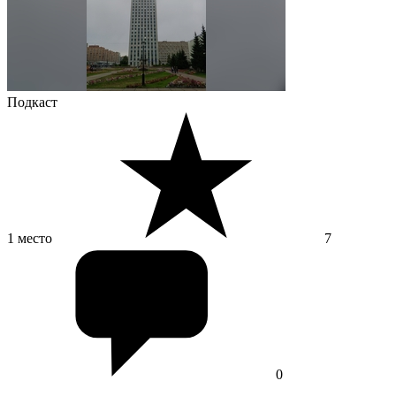
Подкаст
1 место
7
0