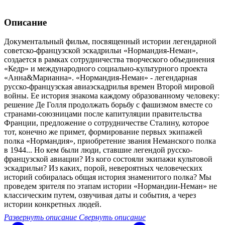
Описание
Документальный фильм, посвященный истории легендарной
советско-французской эскадрильи «Нормандия-Неман»,
создается в рамках сотрудничества творческого объединения
«Кедр» и международного социально-культурного проекта
«Анна&Марианна». «Нормандия-Неман» - легендарная
русско-французская авиаэскадрилья времен Второй мировой
войны. Ее история знакома каждому образованному человеку:
решение Де Голля продолжать борьбу с фашизмом вместе со
странами-союзницами после капитуляции правительства
Франции, предложение о сотрудничестве Сталину, которое
тот, конечно же примет, формирование первых экипажей
полка «Нормандия», приобретение звания Неманского полка
в 1944... Но кем были люди, ставшие легендой русско-
французской авиации? Из кого состояли экипажи культовой
эскадрильи? Из каких, порой, невероятных человеческих
историй собиралась общая история знаменитого полка? Мы
проведем зрителя по этапам истории «Нормандии-Неман» не
классическим путем, озвучивая даты и события, а через
истории конкретных людей.
Развернуть описание
Свернуть описание