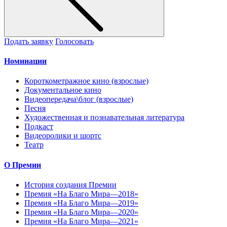
Подать заявку
Голосовать
Номинации
Короткометражное кино (взрослые)
Документальное кино
Видеопередача\блог (взрослые)
Песня
Художественная и познавательная литература
Подкаст
Видеоролики и шортс
Театр
О Премии
История создания Премии
Премия «На Благо Мира—2018»
Премия «На Благо Мира—2019»
Премия «На Благо Мира—2020»
Премия «На Благо Мира—2021»