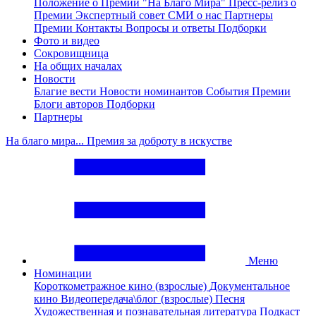
Положение о Премии "На Благо Мира"
Пресс-релиз о
Премии
Экспертный совет
СМИ о нас
Партнеры
Премии
Контакты
Вопросы и ответы
Подборки
Фото и видео
Сокровищница
На общих началах
Новости
Благие вести
Новости номинантов
События Премии
Блоги авторов
Подборки
Партнеры
На благо мира... Премия за доброту в искустве
Меню
Номинации
Короткометражное кино (взрослые)
Документальное
кино
Видеопередача\блог (взрослые)
Песня
Художественная и познавательная литература
Подкаст