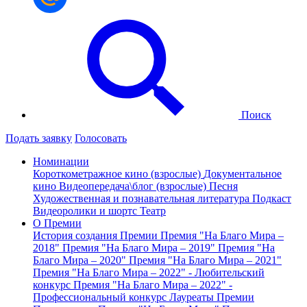
Поиск
Подать заявку
Голосовать
Номинации
Короткометражное кино (взрослые)
Документальное
кино
Видеопередача\блог (взрослые)
Песня
Художественная и познавательная литература
Подкаст
Видеоролики и шортс
Театр
О Премии
История создания Премии
Премия "На Благо Мира –
2018"
Премия "На Благо Мира – 2019"
Премия "На
Благо Мира – 2020"
Премия "На Благо Мира – 2021"
Премия "На Благо Мира – 2022" - Любительский
конкурс
Премия "На Благо Мира – 2022" -
Профессиональный конкурс
Лауреаты Премии