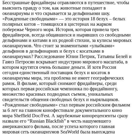
Бесстрашные фридайверы отравляются в путешествие, чтобы
выяснить правду о том, как животные попадают в
океанариумы и что скрывается за дельфиньими шоу.
«Рожденные свободными» — это история 18 белух – белых
полярных китов – томящихся в цистернах на жарком
побережье Черного моря. История, которая привела трех
фридайверов, всегда общавшихся и нырявших со свободными
дельфинами и китами в их родной стихии, за кулисы мировых
океанариумов. Что стоит за знаменитыми «улыбками»
дельфинов в дельфинариях и белух с косатками в
океанариумах? Расследование Юлии Петрик, Татьяны Белей и
Гаянэ Петросян вскрывает индустрию мирового масштаба, в
котором крутятся очень большие деньги. И хотя Россия
сегодня единственный поставщик белух и косаток в
океанариумы мира, эта проблема не имеет географических
рамок. В фильме, который снимают фридайверы, среди
которых первая российская чемпионка по фридайвингу,
множество красивых подводных съемок, уникальных
свидетельств общения свободных белух и ныряльщиков.
«Рожденные свободными» стал первым российским фильмом
за 6 лет на главном кинофестивале документального кино
мира Sheffield Doc/Fest. А зарубежные кинорецензенты сразу
назвали его “Russian Blackfish” в честь нашумевшего
американского фильма, после успеха которого главная
мировая сеть океанариумов SeaWorld была вынуждена