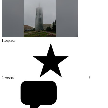
Подкаст
1 место
7