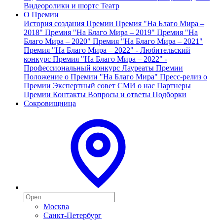
Видеоролики и шортс
Театр
О Премии
История создания Премии
Премия "На Благо Мира –
2018"
Премия "На Благо Мира – 2019"
Премия "На
Благо Мира – 2020"
Премия "На Благо Мира – 2021"
Премия "На Благо Мира – 2022" - Любительский
конкурс
Премия "На Благо Мира – 2022" -
Профессиональный конкурс
Лауреаты Премии
Положение о Премии "На Благо Мира"
Пресс-релиз о
Премии
Экспертный совет
СМИ о нас
Партнеры
Премии
Контакты
Вопросы и ответы
Подборки
Сокровищница
Москва
Санкт-Петербург