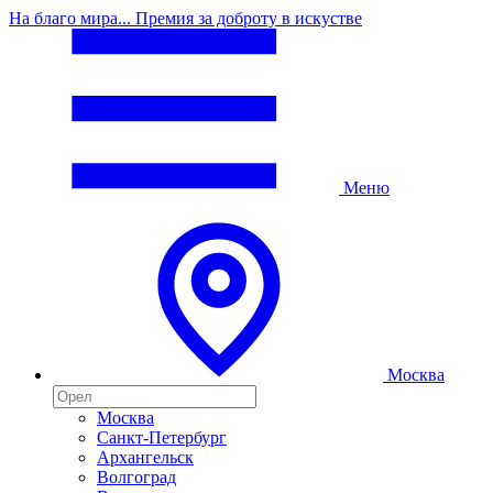
На благо мира... Премия за доброту в искустве
Меню
Москва
Москва
Санкт-Петербург
Архангельск
Волгоград