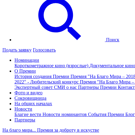
Поиск
Подать заявку
Голосовать
Номинации
Короткометражное кино (взрослые)
Документальное кин
О Премии
История создания Премии
Премия "На Благо Мира – 201
2022" - Любительский конкурс
Премия "На Благо Мира –
Экспертный совет
СМИ о нас
Партнеры Премии
Контак
Фото и видео
Сокровищница
На общих началах
Новости
Благие вести
Новости номинантов
События Премии
Блог
Партнеры
На благо мира... Премия за доброту в искустве