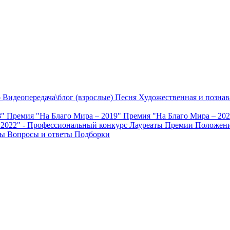
о
Видеопередача\блог (взрослые)
Песня
Художественная и познав
8"
Премия "На Благо Мира – 2019"
Премия "На Благо Мира – 20
 2022" - Профессиональный конкурс
Лауреаты Премии
Положени
ты
Вопросы и ответы
Подборки