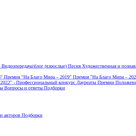
о
Видеопередача\блог (взрослые)
Песня
Художественная и познав
8"
Премия "На Благо Мира – 2019"
Премия "На Благо Мира – 20
 2022" - Профессиональный конкурс
Лауреаты Премии
Положени
ты
Вопросы и ответы
Подборки
и авторов
Подборки