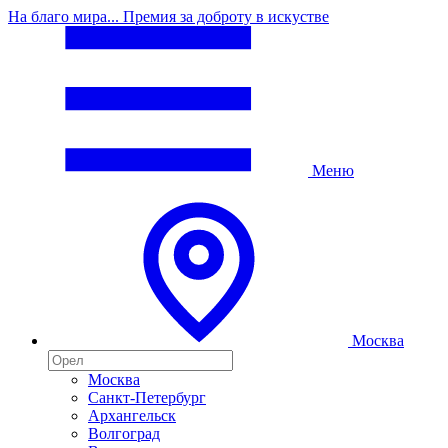
На благо мира... Премия за доброту в искустве
Меню
Москва
Москва
Санкт-Петербург
Архангельск
Волгоград