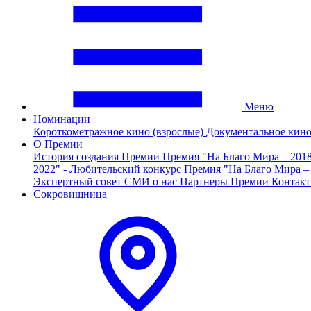
Меню
Номинации
Короткометражное кино (взрослые)
Документальное кин
О Премии
История создания Премии
Премия "На Благо Мира – 201
2022" - Любительский конкурс
Премия "На Благо Мира –
Экспертный совет
СМИ о нас
Партнеры Премии
Контак
Сокровищница