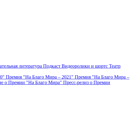
ательная литература
Подкаст
Видеоролики и шортс
Театр
20"
Премия "На Благо Мира – 2021"
Премия "На Благо Мира –
е о Премии "На Благо Мира"
Пресс-релиз о Премии