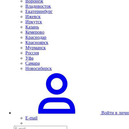
Воронеж
Владивосток
Екатеринбург
Ижевск
Иркутск
Казань
Кемерово
Краснодар
Красноярск
Мурманск
Россия
Уфа
Самара
Новосибирск
Войти в личн
E-mail