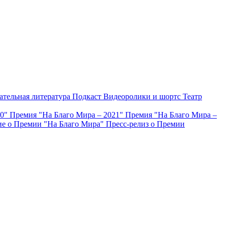
ательная литература
Подкаст
Видеоролики и шортс
Театр
20"
Премия "На Благо Мира – 2021"
Премия "На Благо Мира –
е о Премии "На Благо Мира"
Пресс-релиз о Премии