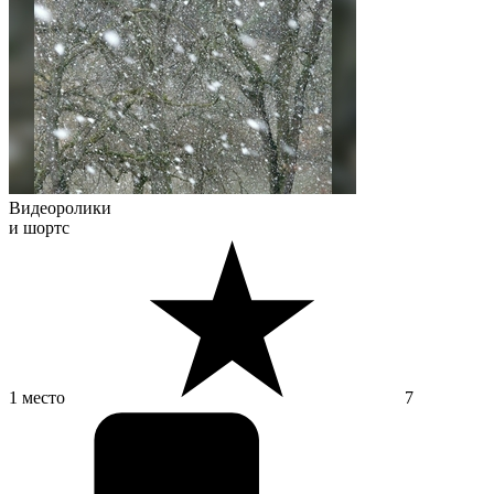
Видеоролики
и шортс
1 место
7