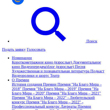
Поиск
Подать заявку
Голосовать
Номинации
Короткометражное кино (взрослые)
Документальное
кино
Видеопередача\блог (взрослые)
Песня
Художественная и познавательная литература
Подкаст
Видеоролики и шортс
Театр
О Премии
История создания Премии
Премия "На Благо Мира –
2018"
Премия "На Благо Мира – 2019"
Премия "На
Благо Мира – 2020"
Премия "На Благо Мира – 2021"
Премия "На Благо Мира – 2022" - Любительский
конкурс
Премия "На Благо Мира – 2022" -
Профессиональный конкурс
Лауреаты Премии