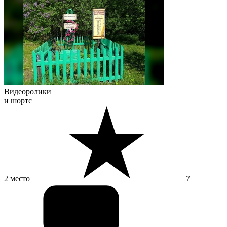
Видеоролики
и шортс
2 место
7