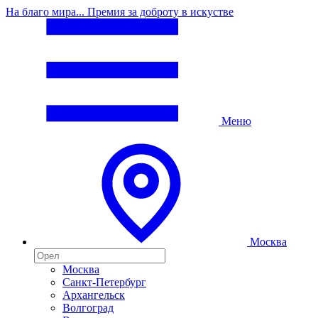
На благо мира... Премия за доброту в искустве
Меню
Москва
Москва
Санкт-Петербург
Архангельск
Волгоград