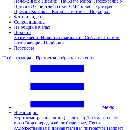
Положение о Премии "На Благо Мира"
Пресс-релиз о
Премии
Экспертный совет
СМИ о нас
Партнеры
Премии
Контакты
Вопросы и ответы
Подборки
Фото и видео
Сокровищница
На общих началах
Новости
Благие вести
Новости номинантов
События Премии
Блоги авторов
Подборки
Партнеры
На благо мира... Премия за доброту в искустве
Меню
Номинации
Короткометражное кино (взрослые)
Документальное
кино
Видеопередача\блог (взрослые)
Песня
Художественная и познавательная литература
Подкаст