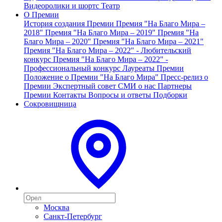
Видеоролики и шортс
Театр
О Премии
История создания Премии
Премия "На Благо Мира –
2018"
Премия "На Благо Мира – 2019"
Премия "На
Благо Мира – 2020"
Премия "На Благо Мира – 2021"
Премия "На Благо Мира – 2022" - Любительский
конкурс
Премия "На Благо Мира – 2022" -
Профессиональный конкурс
Лауреаты Премии
Положение о Премии "На Благо Мира"
Пресс-релиз о
Премии
Экспертный совет
СМИ о нас
Партнеры
Премии
Контакты
Вопросы и ответы
Подборки
Сокровищница
Москва
Санкт-Петербург