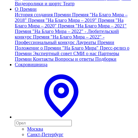
Видеоролики и шортс
Театр
О Премии
История создания Премии
Премия "На Благо Мира –
2018"
Премия "На Благо Мира – 2019"
Премия "На
Благо Мира – 2020"
Премия "На Благо Мира – 2021"
Премия "На Благо Мира – 2022" - Любительский
конкурс
Премия "На Благо Мира – 2022" -
Профессиональный конкурс
Лауреаты Премии
Положение о Премии "На Благо Мира"
Пресс-релиз о
Премии
Экспертный совет
СМИ о нас
Партнеры
Премии
Контакты
Вопросы и ответы
Подборки
Сокровищница
Москва
Санкт-Петербург