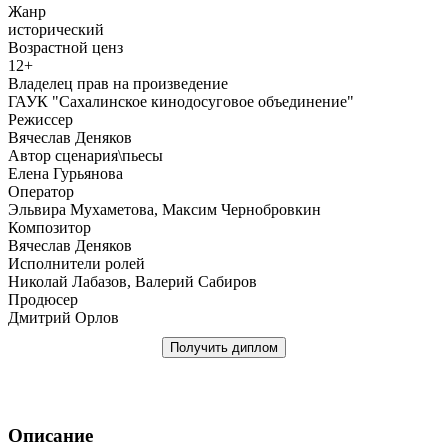
Жанр
исторический
Возрастной ценз
12+
Владелец прав на произведение
ГАУК "Сахалинское кинодосуговое объединение"
Режиссер
Вячеслав Деняков
Автор сценария\пьесы
Елена Гурьянова
Оператор
Эльвира Мухаметова, Максим Чернобровкин
Композитор
Вячеслав Деняков
Исполнители ролей
Николай Лабазов, Валерий Сабиров
Продюсер
Дмитрий Орлов
Получить диплом
Описание