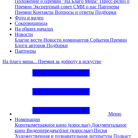
Положение о Премии "На Благо Мира"
Пресс-релиз о
Премии
Экспертный совет
СМИ о нас
Партнеры
Премии
Контакты
Вопросы и ответы
Подборки
Фото и видео
Сокровищница
На общих началах
Новости
Благие вести
Новости номинантов
События Премии
Блоги авторов
Подборки
Партнеры
На благо мира... Премия за доброту в искустве
Меню
Номинации
Короткометражное кино (взрослые)
Документальное
кино
Видеопередача\блог (взрослые)
Песня
Художественная и познавательная литература
Подкаст