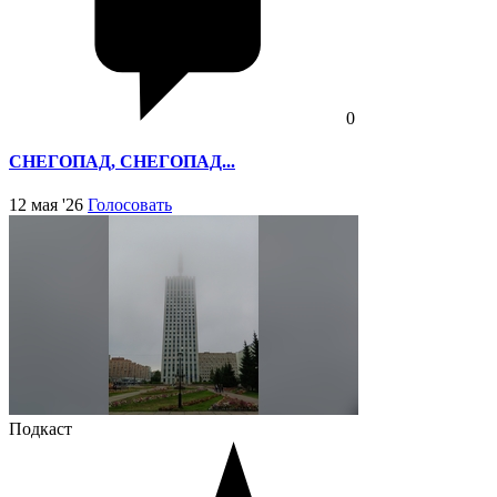
0
СНЕГОПАД, СНЕГОПАД...
12 мая '26
Голосовать
Подкаст