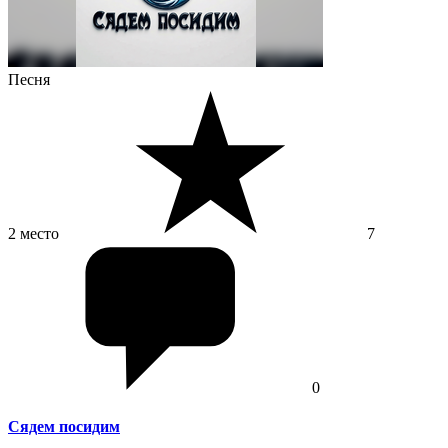
Песня
2 место
7
0
Сядем посидим