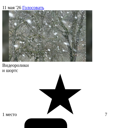
11 мая '26
Голосовать
Видеоролики
и шортс
1 место
7