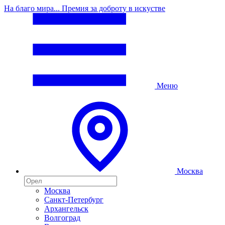
На благо мира... Премия за доброту в искустве
Меню
Москва
Москва
Санкт-Петербург
Архангельск
Волгоград