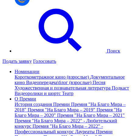
Поиск
Подать заявку
Голосовать
Номинации
Короткометражное кино (взрослые)
Документальное
кино
Видеопередача\блог (взрослые)
Песня
Художественная и познавательная литература
Подкаст
Видеоролики и шортс
Театр
О Премии
История создания Премии
Премия "На Благо Мира –
2018"
Премия "На Благо Мира – 2019"
Премия "На
Благо Мира – 2020"
Премия "На Благо Мира – 2021"
Премия "На Благо Мира – 2022" - Любительский
конкурс
Премия "На Благо Мира – 2022" -
Профессиональный конкурс
Лауреаты Премии