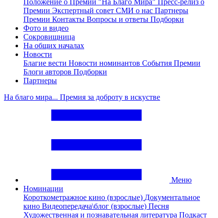
Положение о Премии "На Благо Мира"
Пресс-релиз о
Премии
Экспертный совет
СМИ о нас
Партнеры
Премии
Контакты
Вопросы и ответы
Подборки
Фото и видео
Сокровищница
На общих началах
Новости
Благие вести
Новости номинантов
События Премии
Блоги авторов
Подборки
Партнеры
На благо мира... Премия за доброту в искустве
Меню
Номинации
Короткометражное кино (взрослые)
Документальное
кино
Видеопередача\блог (взрослые)
Песня
Художественная и познавательная литература
Подкаст