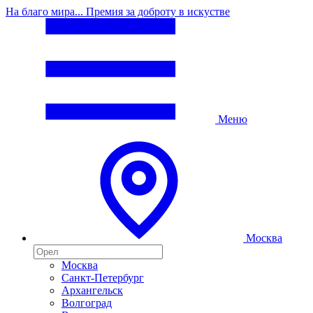
На благо мира... Премия за доброту в искустве
Меню
Москва
Москва
Санкт-Петербург
Архангельск
Волгоград