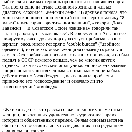
найти своих, живых героинь прошлого и сегодняшнего дня.
Так постепенно на стыке архивной хроники и живых
диалогов сложился "Женский день". "В архиве я поняла, что
много можно понять про женский вопрос через тематику "8
марта" и категорию "достижения женщин", - говорит Доля
Гавански. - В Советском Союзе женщинам говорили так:
"иди и работай, ты можешь все". В современной Англии все
по-другому. Здесь до сих пор существует проблема разных
зарплат, здесь много говорят о "double burden" ("двойном
бремени"), то есть как может женщина совмещать работу и
семью. Это вообще один из самых важных вопросов, и он был
поднят в СССР намного раньше, чем во многих других
странах. Так что советский опыт уникален, но очень важный
вопрос остается неотвеченным - насколько женщина была
действительно "освобождена", какие новые проблемы
приносило это "освобождение" и означало ли это
"освобождение" «свободу».
«Женский день» - это рассказ о жизни многих знаменитых
женщин, переживших удивительно “судорожное” время
истории и общественных перемен. Фильм основывается на
обширных и обстоятельных исследованиях и на редчайшем
архивном видеоряде.