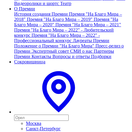
Видеоролики и шортс
Театр
О Премии
История создания Премии
Премия "На Благо Мира –
2018"
Премия "На Благо Мира – 2019"
Премия "На
Благо Мира – 2020"
Премия "На Благо Мира – 2021"
Премия "На Благо Мира – 2022" - Любительский
конкурс
Премия "На Благо Мира – 2022" -
Профессиональный конкурс
Лауреаты Премии
Положение о Премии "На Благо Мира"
Пресс-релиз о
Премии
Экспертный совет
СМИ о нас
Партнеры
Премии
Контакты
Вопросы и ответы
Подборки
Сокровищница
Москва
Санкт-Петербург