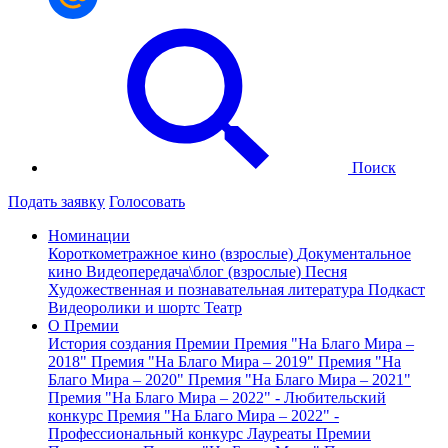
Поиск
Подать заявку
Голосовать
Номинации
Короткометражное кино (взрослые)
Документальное
кино
Видеопередача\блог (взрослые)
Песня
Художественная и познавательная литература
Подкаст
Видеоролики и шортс
Театр
О Премии
История создания Премии
Премия "На Благо Мира –
2018"
Премия "На Благо Мира – 2019"
Премия "На
Благо Мира – 2020"
Премия "На Благо Мира – 2021"
Премия "На Благо Мира – 2022" - Любительский
конкурс
Премия "На Благо Мира – 2022" -
Профессиональный конкурс
Лауреаты Премии