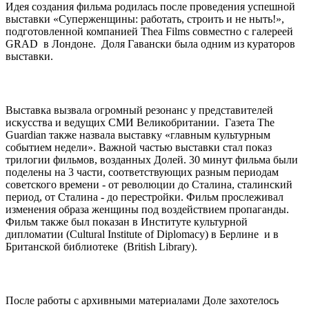
Идея создания фильма родилась после проведения успешной
выставки «Суперженщины: работать, строить и не ныть!»,
подготовленной компанией Thea Films совместно с галереей
GRAD в Лондоне. Доля Гавански была одним из кураторов
выставки.
Выставка вызвала огромный резонанс у представителей
искусства и ведущих СМИ Великобритании. Газета The
Guardian также назвала выставку «главным культурным
событием недели». Важной частью выставки стал показ
трилогии фильмов, возданных Долей. 30 минут фильма были
поделены на 3 части, соответствующих разным периодам
советского времени - от революции до Сталина, сталинский
период, от Сталина - до перестройки. Фильм прослеживал
изменения образа женщины под воздействием пропаганды.
Фильм также был показан в Институте культурной
дипломатии (Сultural Institute of Diplomacy) в Берлине и в
Британской библиотеке (British Library).
После работы с архивными материалами Доле захотелось