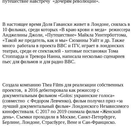
путешествие навстречу «дочерям революции».
В настоящее время Доля Гавански живет в Лондоне, снялась в
10 фильмах, среди которых «В краю крови и меда» режиссера
Анджелины Джоли, «Путешествие» Майкла Уинтерботтома,
«Такой же предатель, как и мы» Сюзанны Уайт и др. Также
много работала в проекта BBC и ITV, играет в лондонских
театрах, среди ее спектаклей - хитовые постановки Тома
Стоппарда и Тревора Нанна, написала несколько сценариев
пьес для фильмов и для радио BBC.
Создала компанию Thea Films для реализации собственных
проектов, в 2016 дебютировала как режиссер с
документальным фильмом «Golos: украинские голоса»
(совместно с Федором Левченко), фильм получил приз «за
лучший документальный фильм» Лондонского Независимого
кинофестиваля. С 2017 по 2019 снимала фильм «Женский
день». Съемки проходили в Москве, Санкт-Петербурге,
Берлине, Лондоне, Страсбурге, Вене и Сан-Франциско.