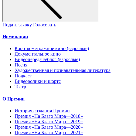
Подать заявку
Голосовать
Номинации
Короткометражное кино (взрослые)
Документальное кино
Видеопередача\блог (взрослые)
Песня
Художественная и познавательная литература
Подкаст
Видеоролики и шортс
Театр
О Премии
История создания Премии
Премия «На Благо Мира—2018»
Премия «На Благо Мира—2019»
Премия «На Благо Мира—2020»
Премия «На Благо Мира—2021»