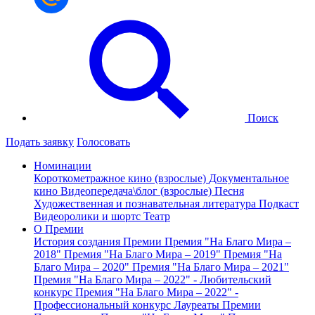
Поиск
Подать заявку
Голосовать
Номинации
Короткометражное кино (взрослые)
Документальное
кино
Видеопередача\блог (взрослые)
Песня
Художественная и познавательная литература
Подкаст
Видеоролики и шортс
Театр
О Премии
История создания Премии
Премия "На Благо Мира –
2018"
Премия "На Благо Мира – 2019"
Премия "На
Благо Мира – 2020"
Премия "На Благо Мира – 2021"
Премия "На Благо Мира – 2022" - Любительский
конкурс
Премия "На Благо Мира – 2022" -
Профессиональный конкурс
Лауреаты Премии