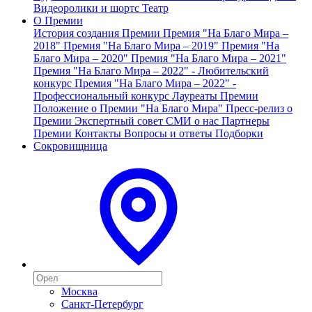
Видеоролики и шортс
Театр
О Премии
История создания Премии
Премия "На Благо Мира –
2018"
Премия "На Благо Мира – 2019"
Премия "На
Благо Мира – 2020"
Премия "На Благо Мира – 2021"
Премия "На Благо Мира – 2022" - Любительский
конкурс
Премия "На Благо Мира – 2022" -
Профессиональный конкурс
Лауреаты Премии
Положение о Премии "На Благо Мира"
Пресс-релиз о
Премии
Экспертный совет
СМИ о нас
Партнеры
Премии
Контакты
Вопросы и ответы
Подборки
Сокровищница
Москва
Санкт-Петербург