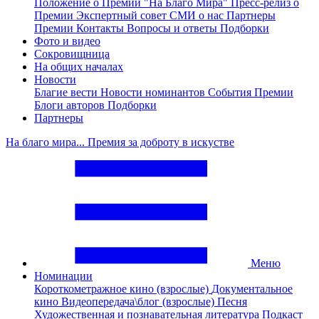
Положение о Премии "На Благо Мира"
Пресс-релиз о
Премии
Экспертный совет
СМИ о нас
Партнеры
Премии
Контакты
Вопросы и ответы
Подборки
Фото и видео
Сокровищница
На общих началах
Новости
Благие вести
Новости номинантов
События Премии
Блоги авторов
Подборки
Партнеры
На благо мира... Премия за доброту в искустве
Меню
Номинации
Короткометражное кино (взрослые)
Документальное
кино
Видеопередача\блог (взрослые)
Песня
Художественная и познавательная литература
Подкаст