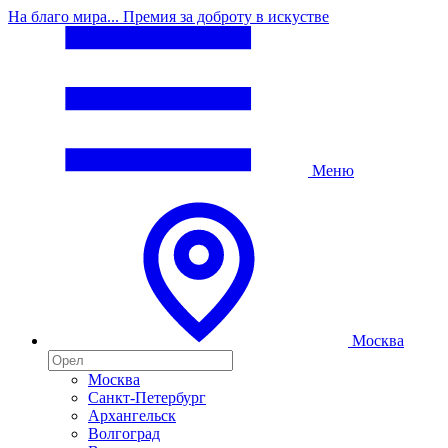
На благо мира... Премия за доброту в искустве
Меню
Москва
Москва
Санкт-Петербург
Архангельск
Волгоград