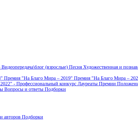
о
Видеопередача\блог (взрослые)
Песня
Художественная и познав
8"
Премия "На Благо Мира – 2019"
Премия "На Благо Мира – 20
 2022" - Профессиональный конкурс
Лауреаты Премии
Положени
ты
Вопросы и ответы
Подборки
и авторов
Подборки