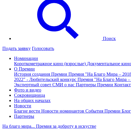
Поиск
Подать заявку
Голосовать
Номинации
Короткометражное кино (взрослые)
Документальное кин
О Премии
История создания Премии
Премия "На Благо Мира – 201
2022" - Любительский конкурс
Премия "На Благо Мира –
Экспертный совет
СМИ о нас
Партнеры Премии
Контак
Фото и видео
Сокровищница
На общих началах
Новости
Благие вести
Новости номинантов
События Премии
Блог
Партнеры
На благо мира... Премия за доброту в искустве