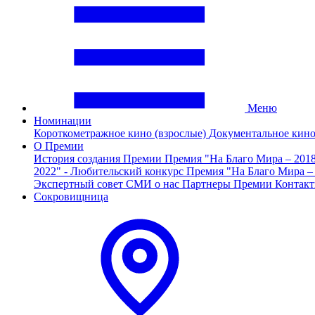
Меню
Номинации
Короткометражное кино (взрослые)
Документальное кин
О Премии
История создания Премии
Премия "На Благо Мира – 201
2022" - Любительский конкурс
Премия "На Благо Мира –
Экспертный совет
СМИ о нас
Партнеры Премии
Контак
Сокровищница