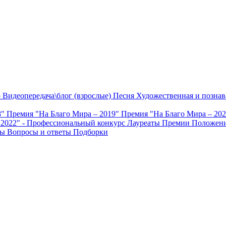
о
Видеопередача\блог (взрослые)
Песня
Художественная и познав
8"
Премия "На Благо Мира – 2019"
Премия "На Благо Мира – 20
 2022" - Профессиональный конкурс
Лауреаты Премии
Положени
ты
Вопросы и ответы
Подборки