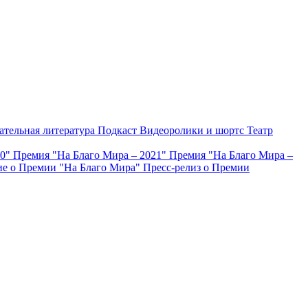
ательная литература
Подкаст
Видеоролики и шортс
Театр
20"
Премия "На Благо Мира – 2021"
Премия "На Благо Мира –
е о Премии "На Благо Мира"
Пресс-релиз о Премии