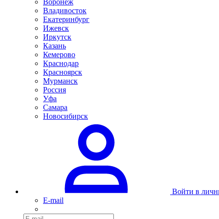
Воронеж
Владивосток
Екатеринбург
Ижевск
Иркутск
Казань
Кемерово
Краснодар
Красноярск
Мурманск
Россия
Уфа
Самара
Новосибирск
Войти в личн
E-mail