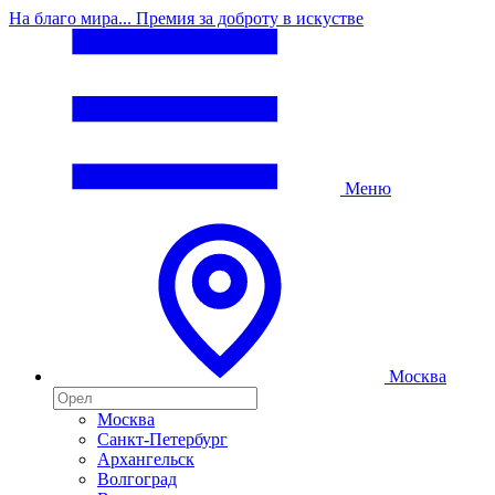
На благо мира... Премия за доброту в искустве
Меню
Москва
Москва
Санкт-Петербург
Архангельск
Волгоград