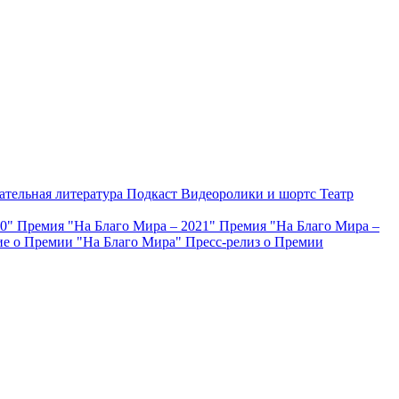
ательная литература
Подкаст
Видеоролики и шортс
Театр
20"
Премия "На Благо Мира – 2021"
Премия "На Благо Мира –
е о Премии "На Благо Мира"
Пресс-релиз о Премии