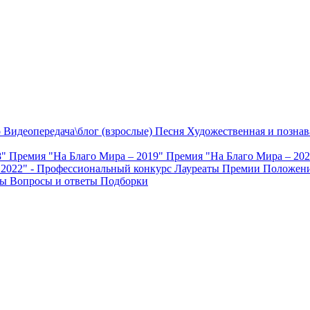
о
Видеопередача\блог (взрослые)
Песня
Художественная и познав
8"
Премия "На Благо Мира – 2019"
Премия "На Благо Мира – 20
 2022" - Профессиональный конкурс
Лауреаты Премии
Положени
ты
Вопросы и ответы
Подборки