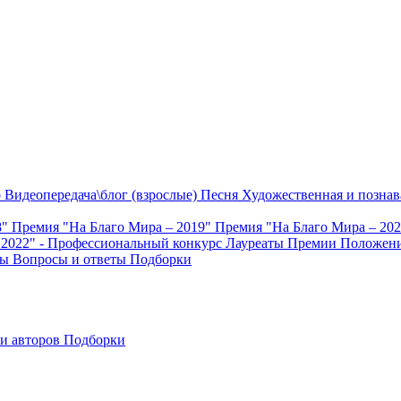
о
Видеопередача\блог (взрослые)
Песня
Художественная и познав
8"
Премия "На Благо Мира – 2019"
Премия "На Благо Мира – 20
 2022" - Профессиональный конкурс
Лауреаты Премии
Положени
ты
Вопросы и ответы
Подборки
и авторов
Подборки