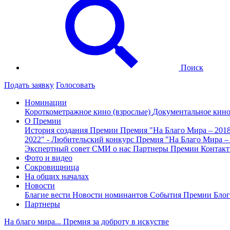
Поиск
Подать заявку
Голосовать
Номинации
Короткометражное кино (взрослые)
Документальное кин
О Премии
История создания Премии
Премия "На Благо Мира – 201
2022" - Любительский конкурс
Премия "На Благо Мира –
Экспертный совет
СМИ о нас
Партнеры Премии
Контак
Фото и видео
Сокровищница
На общих началах
Новости
Благие вести
Новости номинантов
События Премии
Блог
Партнеры
На благо мира... Премия за доброту в искустве