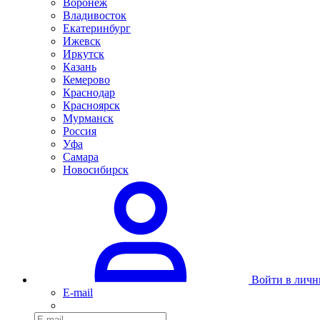
Воронеж
Владивосток
Екатеринбург
Ижевск
Иркутск
Казань
Кемерово
Краснодар
Красноярск
Мурманск
Россия
Уфа
Самара
Новосибирск
Войти в личн
E-mail