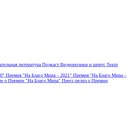
ательная литература
Подкаст
Видеоролики и шортс
Театр
20"
Премия "На Благо Мира – 2021"
Премия "На Благо Мира –
е о Премии "На Благо Мира"
Пресс-релиз о Премии