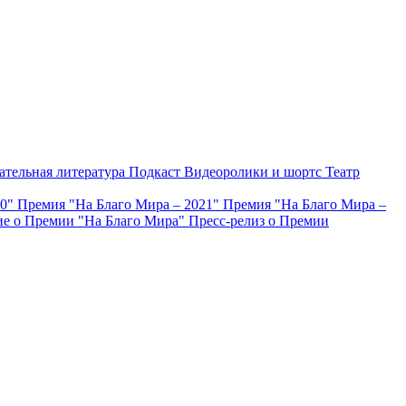
ательная литература
Подкаст
Видеоролики и шортс
Театр
20"
Премия "На Благо Мира – 2021"
Премия "На Благо Мира –
е о Премии "На Благо Мира"
Пресс-релиз о Премии