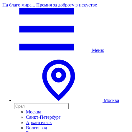
На благо мира... Премия за доброту в искустве
Меню
Москва
Москва
Санкт-Петербург
Архангельск
Волгоград