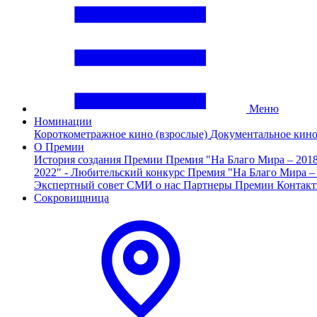
Меню
Номинации
Короткометражное кино (взрослые)
Документальное кин
О Премии
История создания Премии
Премия "На Благо Мира – 201
2022" - Любительский конкурс
Премия "На Благо Мира –
Экспертный совет
СМИ о нас
Партнеры Премии
Контак
Сокровищница