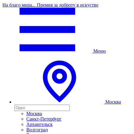
На благо мира... Премия за доброту в искустве
Меню
Москва
Москва
Санкт-Петербург
Архангельск
Волгоград