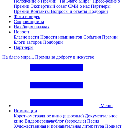
Положение о Премии "На Благо Мира"
Пресс-релиз о
Премии
Экспертный совет
СМИ о нас
Партнеры
Премии
Контакты
Вопросы и ответы
Подборки
Фото и видео
Сокровищница
На общих началах
Новости
Благие вести
Новости номинантов
События Премии
Блоги авторов
Подборки
Партнеры
На благо мира... Премия за доброту в искустве
Меню
Номинации
Короткометражное кино (взрослые)
Документальное
кино
Видеопередача\блог (взрослые)
Песня
Художественная и познавательная литература
Подкаст