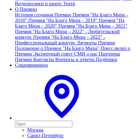
Видеоролики и шортс
Театр
О Премии
История создания Премии
Премия "На Благо Мира –
2018"
Премия "На Благо Мира – 2019"
Премия "На
Благо Мира – 2020"
Премия "На Благо Мира – 2021"
Премия "На Благо Мира – 2022" - Любительский
конкурс
Премия "На Благо Мира – 2022" -
Профессиональный конкурс
Лауреаты Премии
Положение о Премии "На Благо Мира"
Пресс-релиз о
Премии
Экспертный совет
СМИ о нас
Партнеры
Премии
Контакты
Вопросы и ответы
Подборки
Сокровищница
Москва
Санкт-Петербург