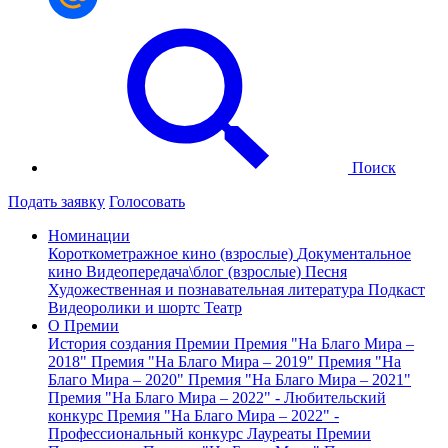
Поиск
Подать заявку
Голосовать
Номинации
Короткометражное кино (взрослые)
Документальное
кино
Видеопередача\блог (взрослые)
Песня
Художественная и познавательная литература
Подкаст
Видеоролики и шортс
Театр
О Премии
История создания Премии
Премия "На Благо Мира –
2018"
Премия "На Благо Мира – 2019"
Премия "На
Благо Мира – 2020"
Премия "На Благо Мира – 2021"
Премия "На Благо Мира – 2022" - Любительский
конкурс
Премия "На Благо Мира – 2022" -
Профессиональный конкурс
Лауреаты Премии