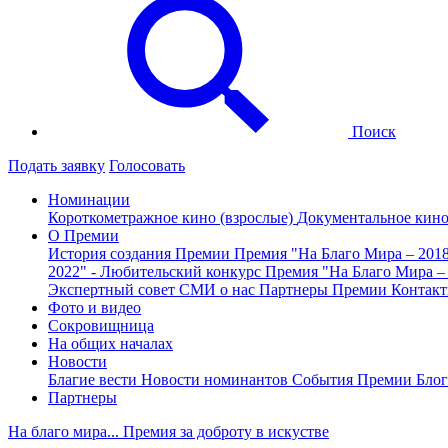
Поиск
Подать заявку
Голосовать
Номинации
Короткометражное кино (взрослые)
Документальное кин
О Премии
История создания Премии
Премия "На Благо Мира – 201
2022" - Любительский конкурс
Премия "На Благо Мира –
Экспертный совет
СМИ о нас
Партнеры Премии
Контак
Фото и видео
Сокровищница
На общих началах
Новости
Благие вести
Новости номинантов
События Премии
Блог
Партнеры
На благо мира... Премия за доброту в искустве