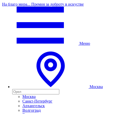
На благо мира... Премия за доброту в искустве
Меню
Москва
Москва
Санкт-Петербург
Архангельск
Волгоград