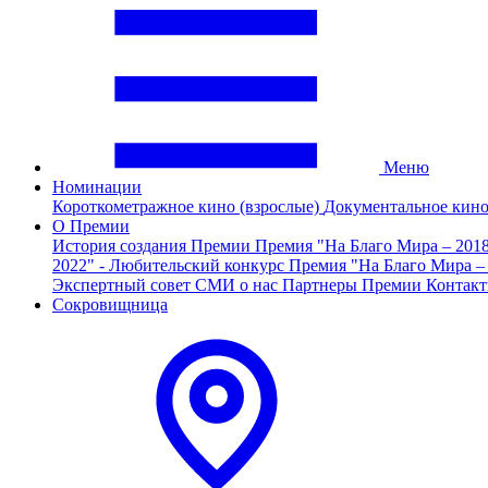
Меню
Номинации
Короткометражное кино (взрослые)
Документальное кин
О Премии
История создания Премии
Премия "На Благо Мира – 201
2022" - Любительский конкурс
Премия "На Благо Мира –
Экспертный совет
СМИ о нас
Партнеры Премии
Контак
Сокровищница