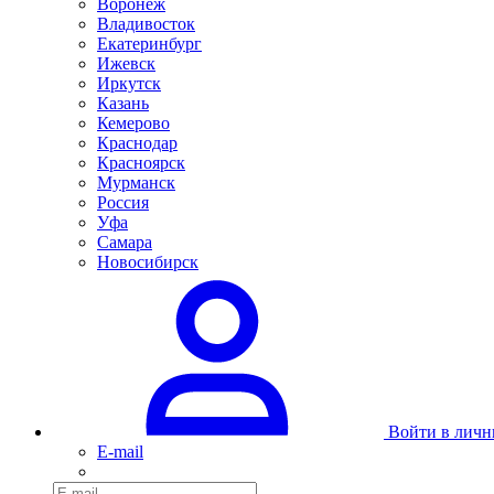
Воронеж
Владивосток
Екатеринбург
Ижевск
Иркутск
Казань
Кемерово
Краснодар
Красноярск
Мурманск
Россия
Уфа
Самара
Новосибирск
Войти в личн
E-mail