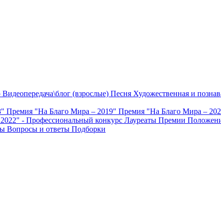
о
Видеопередача\блог (взрослые)
Песня
Художественная и познав
8"
Премия "На Благо Мира – 2019"
Премия "На Благо Мира – 20
 2022" - Профессиональный конкурс
Лауреаты Премии
Положени
ты
Вопросы и ответы
Подборки