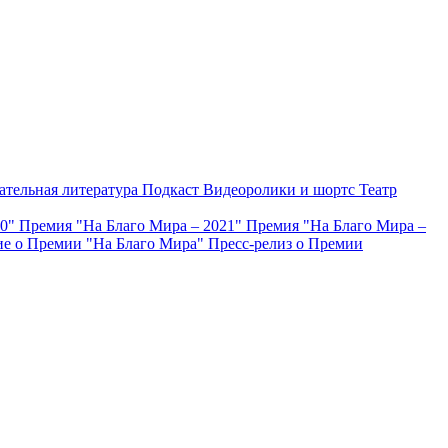
ательная литература
Подкаст
Видеоролики и шортс
Театр
20"
Премия "На Благо Мира – 2021"
Премия "На Благо Мира –
е о Премии "На Благо Мира"
Пресс-релиз о Премии