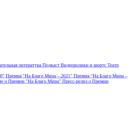
ательная литература
Подкаст
Видеоролики и шортс
Театр
20"
Премия "На Благо Мира – 2021"
Премия "На Благо Мира –
е о Премии "На Благо Мира"
Пресс-релиз о Премии