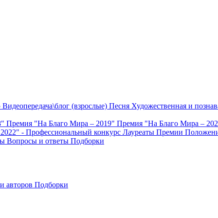
о
Видеопередача\блог (взрослые)
Песня
Художественная и познав
8"
Премия "На Благо Мира – 2019"
Премия "На Благо Мира – 20
 2022" - Профессиональный конкурс
Лауреаты Премии
Положени
ты
Вопросы и ответы
Подборки
и авторов
Подборки