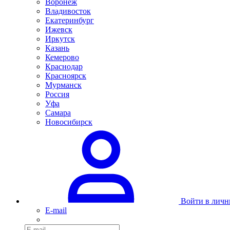
Воронеж
Владивосток
Екатеринбург
Ижевск
Иркутск
Казань
Кемерово
Краснодар
Красноярск
Мурманск
Россия
Уфа
Самара
Новосибирск
Войти в личн
E-mail