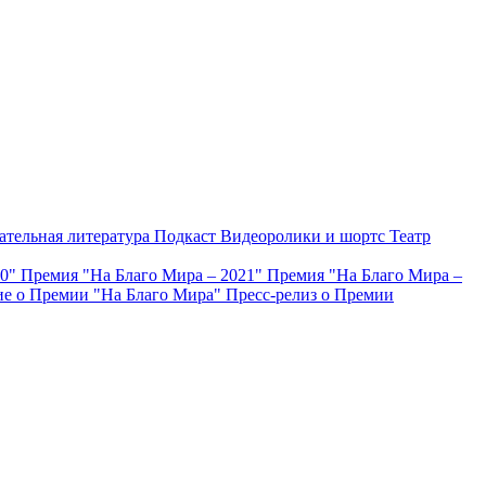
ательная литература
Подкаст
Видеоролики и шортс
Театр
20"
Премия "На Благо Мира – 2021"
Премия "На Благо Мира –
е о Премии "На Благо Мира"
Пресс-релиз о Премии