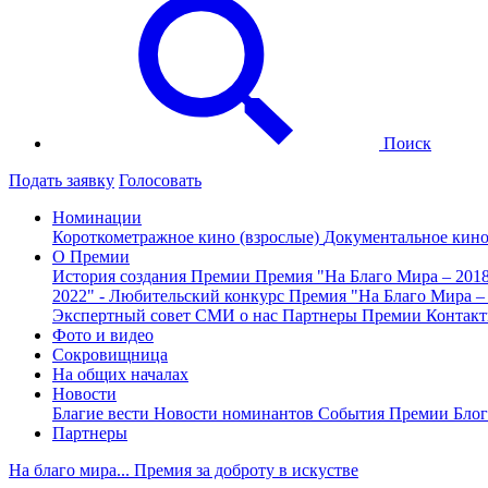
Поиск
Подать заявку
Голосовать
Номинации
Короткометражное кино (взрослые)
Документальное кин
О Премии
История создания Премии
Премия "На Благо Мира – 201
2022" - Любительский конкурс
Премия "На Благо Мира –
Экспертный совет
СМИ о нас
Партнеры Премии
Контак
Фото и видео
Сокровищница
На общих началах
Новости
Благие вести
Новости номинантов
События Премии
Блог
Партнеры
На благо мира... Премия за доброту в искустве