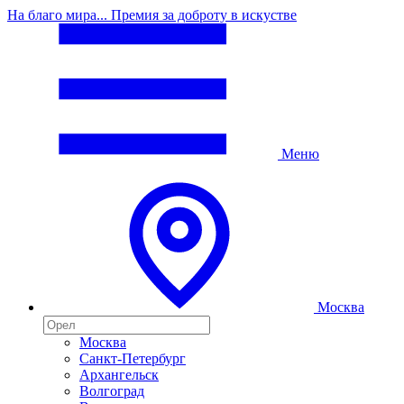
На благо мира... Премия за доброту в искустве
Меню
Москва
Москва
Санкт-Петербург
Архангельск
Волгоград