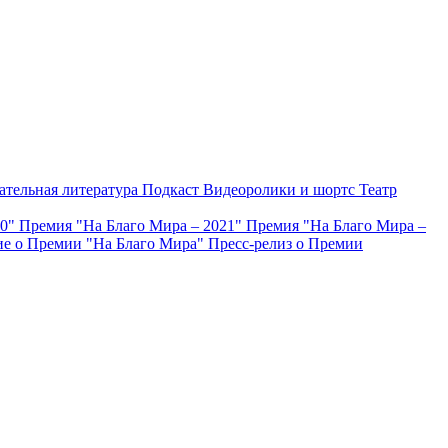
ательная литература
Подкаст
Видеоролики и шортс
Театр
20"
Премия "На Благо Мира – 2021"
Премия "На Благо Мира –
е о Премии "На Благо Мира"
Пресс-релиз о Премии