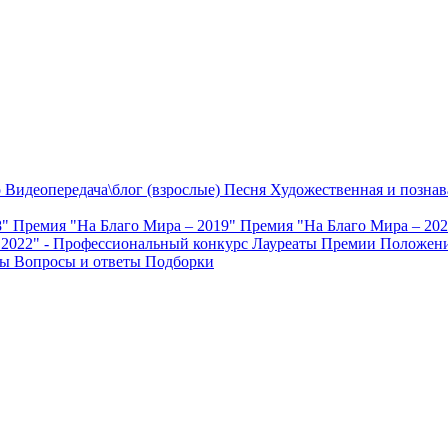
о
Видеопередача\блог (взрослые)
Песня
Художественная и познав
8"
Премия "На Благо Мира – 2019"
Премия "На Благо Мира – 20
 2022" - Профессиональный конкурс
Лауреаты Премии
Положени
ты
Вопросы и ответы
Подборки