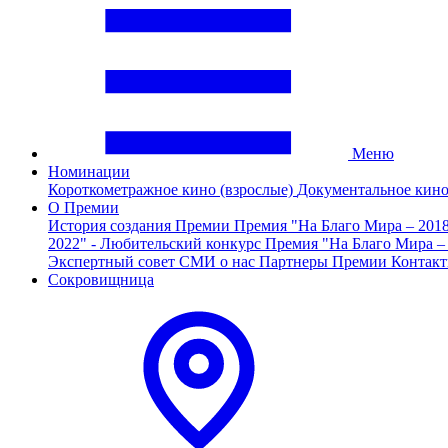
Меню
Номинации
Короткометражное кино (взрослые)
Документальное кин
О Премии
История создания Премии
Премия "На Благо Мира – 201
2022" - Любительский конкурс
Премия "На Благо Мира –
Экспертный совет
СМИ о нас
Партнеры Премии
Контак
Сокровищница