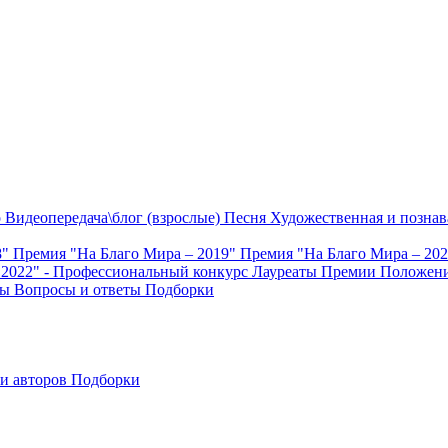
о
Видеопередача\блог (взрослые)
Песня
Художественная и познав
8"
Премия "На Благо Мира – 2019"
Премия "На Благо Мира – 20
 2022" - Профессиональный конкурс
Лауреаты Премии
Положени
ты
Вопросы и ответы
Подборки
и авторов
Подборки