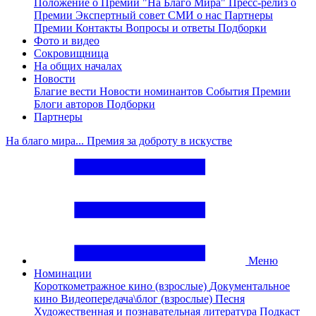
Положение о Премии "На Благо Мира"
Пресс-релиз о
Премии
Экспертный совет
СМИ о нас
Партнеры
Премии
Контакты
Вопросы и ответы
Подборки
Фото и видео
Сокровищница
На общих началах
Новости
Благие вести
Новости номинантов
События Премии
Блоги авторов
Подборки
Партнеры
На благо мира... Премия за доброту в искустве
Меню
Номинации
Короткометражное кино (взрослые)
Документальное
кино
Видеопередача\блог (взрослые)
Песня
Художественная и познавательная литература
Подкаст