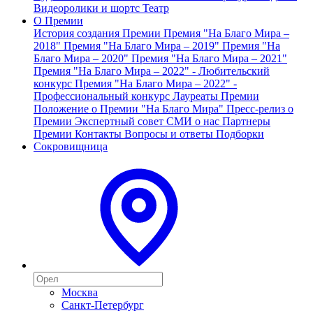
Видеоролики и шортс
Театр
О Премии
История создания Премии
Премия "На Благо Мира –
2018"
Премия "На Благо Мира – 2019"
Премия "На
Благо Мира – 2020"
Премия "На Благо Мира – 2021"
Премия "На Благо Мира – 2022" - Любительский
конкурс
Премия "На Благо Мира – 2022" -
Профессиональный конкурс
Лауреаты Премии
Положение о Премии "На Благо Мира"
Пресс-релиз о
Премии
Экспертный совет
СМИ о нас
Партнеры
Премии
Контакты
Вопросы и ответы
Подборки
Сокровищница
Москва
Санкт-Петербург