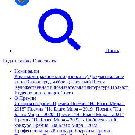
Поиск
Подать заявку
Голосовать
Номинации
Короткометражное кино (взрослые)
Документальное
кино
Видеопередача\блог (взрослые)
Песня
Художественная и познавательная литература
Подкаст
Видеоролики и шортс
Театр
О Премии
История создания Премии
Премия "На Благо Мира –
2018"
Премия "На Благо Мира – 2019"
Премия "На
Благо Мира – 2020"
Премия "На Благо Мира – 2021"
Премия "На Благо Мира – 2022" - Любительский
конкурс
Премия "На Благо Мира – 2022" -
Профессиональный конкурс
Лауреаты Премии