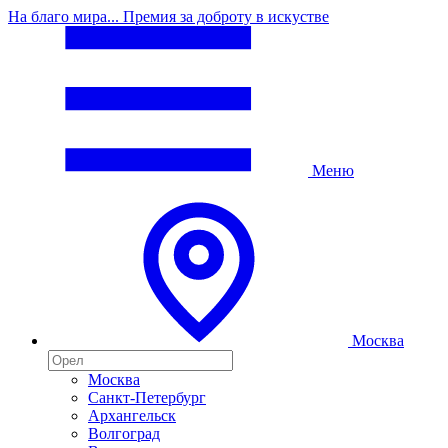
На благо мира... Премия за доброту в искустве
Меню
Москва
Москва
Санкт-Петербург
Архангельск
Волгоград