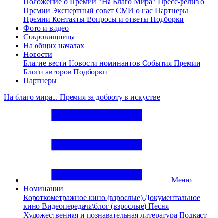
Положение о Премии "На Благо Мира"
Пресс-релиз о
Премии
Экспертный совет
СМИ о нас
Партнеры
Премии
Контакты
Вопросы и ответы
Подборки
Фото и видео
Сокровищница
На общих началах
Новости
Благие вести
Новости номинантов
События Премии
Блоги авторов
Подборки
Партнеры
На благо мира... Премия за доброту в искустве
Меню
Номинации
Короткометражное кино (взрослые)
Документальное
кино
Видеопередача\блог (взрослые)
Песня
Художественная и познавательная литература
Подкаст