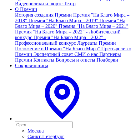
Видеоролики и шортс
Театр
О Премии
История создания Премии
Премия "На Благо Мира –
2018"
Премия "На Благо Мира – 2019"
Премия "На
Благо Мира – 2020"
Премия "На Благо Мира – 2021"
Премия "На Благо Мира – 2022" - Любительский
конкурс
Премия "На Благо Мира – 2022" -
Профессиональный конкурс
Лауреаты Премии
Положение о Премии "На Благо Мира"
Пресс-релиз о
Премии
Экспертный совет
СМИ о нас
Партнеры
Премии
Контакты
Вопросы и ответы
Подборки
Сокровищница
Москва
Санкт-Петербург