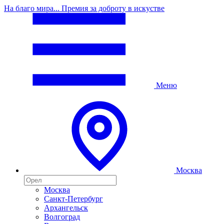
На благо мира... Премия за доброту в искустве
Меню
Москва
Москва
Санкт-Петербург
Архангельск
Волгоград