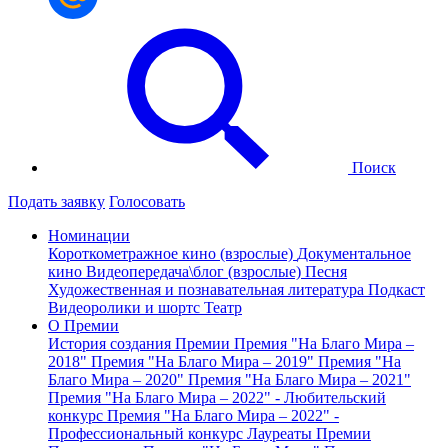
Поиск
Подать заявку
Голосовать
Номинации
Короткометражное кино (взрослые)
Документальное
кино
Видеопередача\блог (взрослые)
Песня
Художественная и познавательная литература
Подкаст
Видеоролики и шортс
Театр
О Премии
История создания Премии
Премия "На Благо Мира –
2018"
Премия "На Благо Мира – 2019"
Премия "На
Благо Мира – 2020"
Премия "На Благо Мира – 2021"
Премия "На Благо Мира – 2022" - Любительский
конкурс
Премия "На Благо Мира – 2022" -
Профессиональный конкурс
Лауреаты Премии