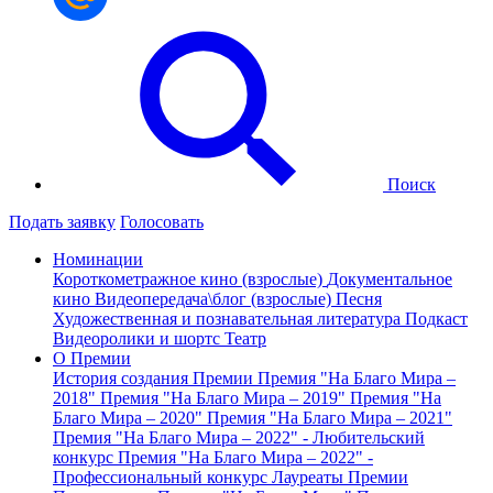
Поиск
Подать заявку
Голосовать
Номинации
Короткометражное кино (взрослые)
Документальное
кино
Видеопередача\блог (взрослые)
Песня
Художественная и познавательная литература
Подкаст
Видеоролики и шортс
Театр
О Премии
История создания Премии
Премия "На Благо Мира –
2018"
Премия "На Благо Мира – 2019"
Премия "На
Благо Мира – 2020"
Премия "На Благо Мира – 2021"
Премия "На Благо Мира – 2022" - Любительский
конкурс
Премия "На Благо Мира – 2022" -
Профессиональный конкурс
Лауреаты Премии