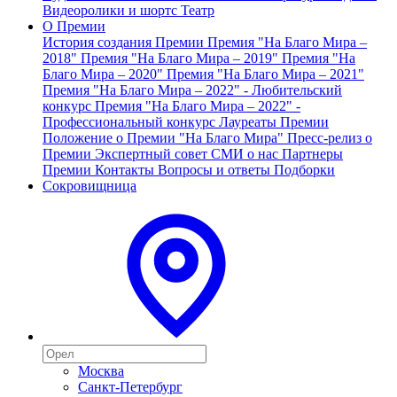
Видеоролики и шортс
Театр
О Премии
История создания Премии
Премия "На Благо Мира –
2018"
Премия "На Благо Мира – 2019"
Премия "На
Благо Мира – 2020"
Премия "На Благо Мира – 2021"
Премия "На Благо Мира – 2022" - Любительский
конкурс
Премия "На Благо Мира – 2022" -
Профессиональный конкурс
Лауреаты Премии
Положение о Премии "На Благо Мира"
Пресс-релиз о
Премии
Экспертный совет
СМИ о нас
Партнеры
Премии
Контакты
Вопросы и ответы
Подборки
Сокровищница
Москва
Санкт-Петербург