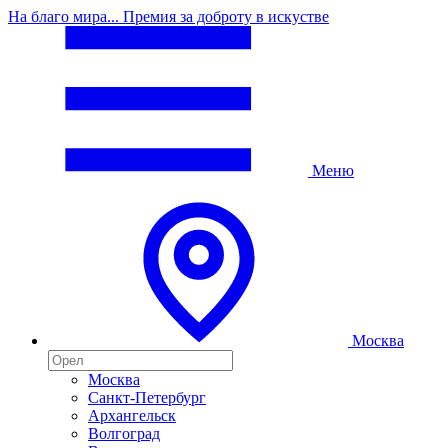
На благо мира... Премия за доброту в искустве
Меню
Москва
Москва
Санкт-Петербург
Архангельск
Волгоград