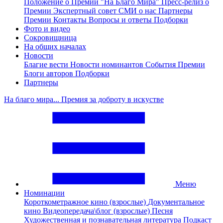
Положение о Премии "На Благо Мира"
Пресс-релиз о
Премии
Экспертный совет
СМИ о нас
Партнеры
Премии
Контакты
Вопросы и ответы
Подборки
Фото и видео
Сокровищница
На общих началах
Новости
Благие вести
Новости номинантов
События Премии
Блоги авторов
Подборки
Партнеры
На благо мира... Премия за доброту в искустве
Меню
Номинации
Короткометражное кино (взрослые)
Документальное
кино
Видеопередача\блог (взрослые)
Песня
Художественная и познавательная литература
Подкаст