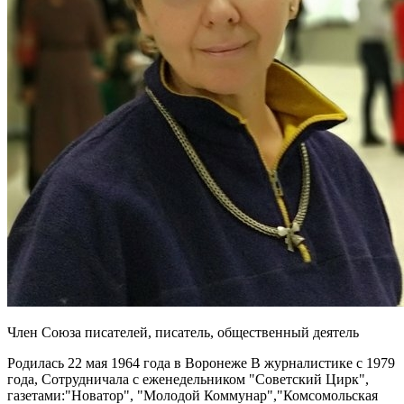
Член Союза писателей, писатель, общественный деятель
Родилась 22 мая 1964 года в Воронеже В журналистике с 1979 года, Сотрудничала с еженедельником "Советский Цирк", газетами:"Новатор", "Молодой Коммунар","Комсомольская правда","Вечерний Воронеж","Золотой Джокер", "Липецкий репортёр","Коммуна" и др. Выполняла обязанности Зам редактора "Губернской газеты". Создатель и главный редактор газеты "Здравствуй!" (1995)(Газета перестала выходить в марте 2017) Печаталась в журнале "Подъём". Окончила биолого-почвенный факультет Воронежского государственного университета в 1988, специализация - морские млекопитающие. Создатель и солист фолк-рок группы "Стигмата", которая исполняла песни Иоланты Сержантовой. (1989-1994) Спортсмен-подводник, КМС, океанолог, автор-исполнитель десятков песен, метеоролог, старший гос инспектор охраны природы, заместитель лесничего, биолог-химик, учитель, бывший Член Союза журналистов России Произведения автора восьмой год используют в школах, на уроках русского языка, литературы, этики и "Окружающий мир". На ежегодном конкурсе "Живая классика" дети с 6 по 11 класс читают наизусть главы из прозаических и поэтических произведений. Замечена некая закономерность: дети с 5 по 11 класс легко переходят со стихов и рассказов автора на классику. Книги автора читают в Центрально-Чернозёмном регионе и Санкт-Петербурге, Уфе, Тольятти, Балашихе, Твери, в Ямало-Ненецком автономном округе, Ханты-Мансийском автономном округе, Москве и Якутии (пос. Усть Май) , Липецке, Усмани и Орле, селе Ягодном, знаменитом детском лагере «Зеркальный» Ленинградской области и в Омская области Азовском Национальном немецком районе.(А также в Чехии, Хорватии, США, Мексике,Франции, Греции и Австралии.) Грамота издательства Воронеж "За долголетний добросовестный труд", 1998; Победитель конкурса "Я живу в Липецкой области!" (Поэзия, 2016); Победитель конкурса стихотворений о природе "Восторг души" (Новокузнецк, 2017); Финалист литературного конкурса «Жизнь – вокруг нас», Сахалин, 2017; Финалист премии "Писатель года 2017" в номинации "Детская литература"; Награждена специальным дипломом «За глубину и проникновенность прозы» Германского Международного Литературного конкурса русскоязычных авторов «Лучшая Книга года»(Берлин-Франкфурт, 2018) за книгу "Полустанок" : [повесть] / Иоланта Сержантова. - Саратов : Амирит, 2017. - 161 с.; 20 см.; ISBN 978-5-9500317-6-2 Песня "Недра" в полуфинале конкурса "Герои Великой победы - 2018"; Очерк "Анна, Нюра, Анна Степановна..." в полуфинале конкурса "Герои Великой победы - 2018"; Финалист конкурса "Герои Великой победы - 2018" - Очерк "Анна, Нюра, Анна Степановна..." Лонг – лист (малая проза) Первого заочного межрегионального литературного конкурса маринистики имени К. С. Бадигина - 2018 Детское издательство "Настя и Никита" Записки натуралиста: спецноминация, проза Лонг-лист и победитель, 7 рассказов(2018); Победитель литературного конкурса «Короткое детское произведение-2018» "Котёнок и Облако" Награждена медалью "100 лет РККА и флота" за патриотическое воспитание Награждена Медалью Маяковского Третий Межрегиональный открытый заочный литературный конкурс «Ты сердца не жалей, поэт», 2019; Лонг-лист в номинации «Малая проза» Решением Российского Комитета ветеранов награждена памятным знаком «За укрепление содружества» за патриотическое воспитание подрастающего поколения посредством создания произведений, воспевающие любовь к родному Отечеству Полуфинал 5-ого юбилейного КОНКУРСА "ГЕРОИ ВЕЛИКОЙ ПОБЕДЫ-2019" (поэзия, проза) Участник Международного Фестиваля искусств ПЛАНЕТА МИЛОСЕРДИЯ 25-30 октября, 2019, Москва Лонг-лист 2-го поэтического фестиваля памяти Владимира Высоцкого "Я только малость объясню в стихе-2020", Новосибирск Лонг-лист Премии имени Федора Абрамова «Чистая книга», приуроченной ко дню рождения писателя и его 100-летнему юбилею, в номинации «Современная проза», 2019-2020 Медаль А.П. Чехова, 2020 Дипломант Германского Международного Литературного конкурса русскоязычных авторов «Лучшая Книга года»(Берлин, 2020) за книгу "Родина Чувств"/сборник рассказов, сказок и новелл / Иоланта Сержантова. - Саратов : [б. и.], 2019. - 190 с.; 21 см.; ISBN 978-5-00140-189-6 Автор пятнадцати книг: 2015 Кордон Каверинский [Текст] : [повести, рассказы, эссе] / Иоланта Сержантова. - Воронеж : Научная книга (НК), 2015. - 194 с. : ил.; 21 см.; ISBN 978-5-4446-0699-5 2016 Ищите истину в себе! [Текст] : [стихи] / Иоланта Сержантова. - Воронеж : Научная книга (НК), 2016. - 124, [1] с.; 14 см.; ISBN 978-5-4446-0773-2 2017 Полустанок [Текст] : [повесть] / Иоланта Сержантова. - Саратов : Амирит, 2017. - 161 с.; 20 см.; ISBN 978-5-9500317-6-2 Пока цветёт тюльпан [Текст] : сборник эссе / Иоланта Сержантова. - Саратов : Амирит, 2017. - 32 с.; 15 см.; ISBN 978-5-9500075-3-8 Между делом… [Текст] : сборник стихов / Иоланта Сержантова. - Саратов : Амирит, 2017. - 24 с.; 15 см.; ISBN 978-5-9500075-2-1 2018 Лесные сказки [Текст] : сборник рассказов, сказок и новелл / Иоланта Сержантова. - Саратов : [б. и.], 2018. - 190 с.; 21 см.; ISBN 978-5-907035-06-5 Иней души… [Текст] : сборник стихов / Иоланта Сержантова. - Саратов : Амирит, 2018. - 84 с.; 21 см.; ISBN 978-5-907035-07-2 Живопись, Ольга Кузьмина : очерк, поэзия - Саратов: Амирит, 2018.-40 с. ISBN 978-5-00140-144-5 2019 Чувство Родины/сборник прозы - Санкт-Петербург: Издательский дом Сатори, 2019.-87 с. ISBN 978-5-6042084-1-0 За ширмой рифм/сборник поэзии - Санкт-Петербург: Издательский дом Сатори, 2019.-90 с. ISBN 978-5-6042084-2-7 Родина чувств/сборник рассказов, сказок и новелл / Иоланта Сержантова. - Саратов : [б. и.], 2019. - 190 с.; 21 см.; ISBN 978-5-00140-189-6 Меж бредом и явью/сборник стихов / Иоланта Сержантова. - Саратов : [б. и.], 2019. - 60 с.; 21 см.; ISBN 978-5-00140-190-2 2020 Двери моей души/сборник рассказов, сказок и новелл: 100 эссе новелл и рассказов о любви к природе, как о любви к Родине и о природе человеческой души / Иоланта Сержантова. - Саратов : [б. и.], 2020. - 218 с.; 21 см.; ISBN 978-5-00140-397-5 Страхи и сны/сборник стихов: Философская и пейзажная лирика / Иоланта Сержантова. - Саратов : [б. и.], 2020. - 74 с.; 21 см.; ISBN 978-5-00140-398-2 Жёлтая книга/сборник рассказов и новелл: Жизнь полна слухов о ней. Все персонажи книги вымышлены, любые совпадения с реально живущими персонажами случайны. / Иоланта Сержантова. - Саратов : [б. и.], 2020. - 168 с.; 21 см.; ISBN 978-5-00140-508-5 Сборники, журналы: Многотиражка Воронежского авиазавода "Новатор",поэзия 1979 год; Всесоюзный литературный журнал "Подъём", 1998, поэзия под псевдонимом Иоланта Онима; "Воронежская типография"/очерки, 1998- Воронеж, ИПФ Воронеж; "Край Воронежский:судьбы людские"/очерки, 2001- Воронеж, ИПФ Воронеж; "День поэзии", 2017 "Лев" Воронеж; "Восторг души", Новокузнецк, Изд-во "Союз писателей" 2017; "Золотой сборник стихов",Изд-во "Союз писателей" 2017; "Я живу в Липецкой области" Липецк,Центр событийного туризма и группа компаний ТРИО, 2017; "Проза 2017", РСП,Москва, ООО Издательство РСП 2017; "Наследие" Литературная премия 2017;стихи;книга пятая; Москва, ООО Издательство РСП 2017; "Русь моя"2017,книга пятая;Москва, ООО Издательство РСП 2017; "Писатель года"2017, книга первая, Москва, ООО Издательство РСП 2017; "Песни 2017", книга первая, Москва, ООО Издательство РСП 2017; "Поэт года 2017",книга третья,Москва, ООО Издательство РСП 2017; "Детская литература 2017",книга первая,Москва, ООО Издательство РСП 2017; "Диалог", Официальный вестник Межрегионального Клуба “Русско-Сербский Диалог”,№2 30 октября 2017, очерк; "100 писателей 2017",том 2,Москва, ООО Издательство РСП 2018; «Жизнь – вокруг нас»/проза, 2018, Сахалин ГБУК СахОУНБ; "Откровение. 2018"/ философская лирика. Новокузнецк, 2018; "Проза 2018", РСП,Москва, ООО Издательство РСП 2018; "РСП. Проза 2018", РСП,Москва, ООО Издательство РСП 2018; "Каталог ММКВЯ-2018", РСП,Москва, ООО Издательство РСП 2018; "Детская литература 2018", РСП,Москва, ООО Издательство РСП 2018; "Писатели-детям"/ поэзия, Новокузнецк, 2018; "Восторг души"/ стихи о природе, Новокузнецк, Изд-во "Союз писателей", 2018; «Внеклассное чтение»/ Старший школьный возраст, Новокузнецк, Изд-во "Союз писателей", 2019 «Поэт года 2018», РСП,Москва, ООО Издательство РСП 2019 «Ветер перемен 2019»/ философская лирика, Новокузнецк, Изд-во "Союз писателей", 2019; Литературный журнал "Союз писателей" № 3/2019; Новокузнецк; Стихи о театре Литературно-художественный №68/2019 "Страна Озарение" ; Новокузнецк; проза Литературно-художественный №69/2019 "Страна Озарение" ; Новокузнецк; проза «Антология русской прозы 2019» РСП,Москва, ООО Издательство РСП 2019; «Русь моя 2019» РСП,Москва, ООО Издательство РСП 2019 Литературный журнал "Союз писателей" № 7-8/2019 ; Новокузнецк; проза Международный литературный журнал "Новелла"№2 , 2019, Киев-Екатеринбург (проза) Международный литературный журнал "Новелла"№3 , 2019, Киев-Екатеринбург (проза) "Первая отметка. Выпуск 2", (поэзия), Новокузнецк, Изд-во "Союз писателей", 2019; 4 том «Георгиевская лента 2019», РСП,Москва, ООО Издательство РСП 2019 Сборник (очерк, стихотворение) "Живая память поколений",Москва, Изд-во "Красная Звезда", 2019; ISBN 978-5-88727-139-2 Американская женская газета – журнал на русском языке. Нью-Йорк – Париж – Москва http://ladyscharm.com/побочный-эффект/2019/11/01/ Американская женская газета – журнал на русском языке. Нью-Йорк – Париж – Москва http://ladyscharm.com/женщины/2020/01/04/ © Журнал "Москва" 4 номера : Сборник поэзии "ДуэЛист" ISBN: 9785005097484, 2019. - Правообладатель: Издательские решения Сборник поэзии "Листопады чувств. 2 том", 2020 ISBN: 9785449800053 Правообладатель: Издательские решения 1 том «Истории 2019»; ООО Издательство РСП: издан 27.01.2020 Международный литературный журнал "Новелла"№4 , 2020, Киев-Липецк-Екатеринбург (проза) НЕВЕРОЯТНОЕ — 2020. Фантастика, фэнтези, мистика. Антология современной фантастики. Том 1. – Барнаул: Петров, 2020. – 102 с. (рассказ "Молитва") "100 слов о..." Сборник стихов и прозы, ISBN 978-5-907258-47-1 Изд-во Логос, Ставрополь, 2020 Литературный журнал "Союз писателей" №1/2020,Новокузн