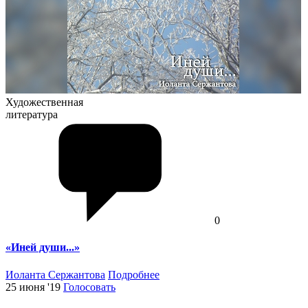
Художественная
литература
0
«Иней души...»
Иоланта Сержантова
Подробнее
25 июня '19
Голосовать