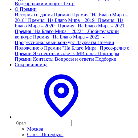
Видеоролики и шортс
Театр
О Премии
История создания Премии
Премия "На Благо Мира –
2018"
Премия "На Благо Мира – 2019"
Премия "На
Благо Мира – 2020"
Премия "На Благо Мира – 2021"
Премия "На Благо Мира – 2022" - Любительский
конкурс
Премия "На Благо Мира – 2022" -
Профессиональный конкурс
Лауреаты Премии
Положение о Премии "На Благо Мира"
Пресс-релиз о
Премии
Экспертный совет
СМИ о нас
Партнеры
Премии
Контакты
Вопросы и ответы
Подборки
Сокровищница
Москва
Санкт-Петербург