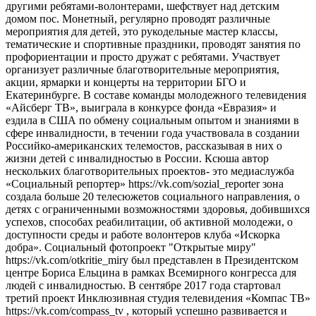
другими ребятами-волонтерами, шефствует над детским
домом пос. Монетный, регулярно проводят различные
мероприятия для детей, это рукодельные мастер классы,
тематические и спортивные праздники, проводят занятия по
профориентации и просто дружат с ребятами. Участвует
организует различные благотворительные мероприятия,
акции, ярмарки и концерты на территории БГО и
Екатеринбурге. В составе команды молодежного телевидения
«Айсберг ТВ», выиграла в конкурсе фонда «Евразия» и
ездила в США по обмену социальным опытом и знаниями в
сфере инвалидности, в течении года участвовала в создании
Российко-американских телемостов, рассказывая в них о
жизни детей с инвалидностью в России. Ксюша автор
нескольких благотворительных проектов- это медиаслужба
«Социальный репортер» https://vk.com/sozial_reporter зона
создала больше 20 телесюжетов социального направления, о
детях с ограниченными возможностями здоровья, добившихся
успехов, способах реабилитации, об активной молодежи, о
доступности среды и работе волонтеров клуба «Искорка
добра». Социальный фотопроект "Открытые миру"
https://vk.com/otkritie_miry был представлен в Президентском
центре Бориса Ельцина в рамках Всемирного конгресса для
людей с инвалидностью. В сентябре 2017 года стартовал
третий проект Инклюзивная студия телевидения «Компас ТВ»
https://vk.com/compass_tv , который успешно развивается и