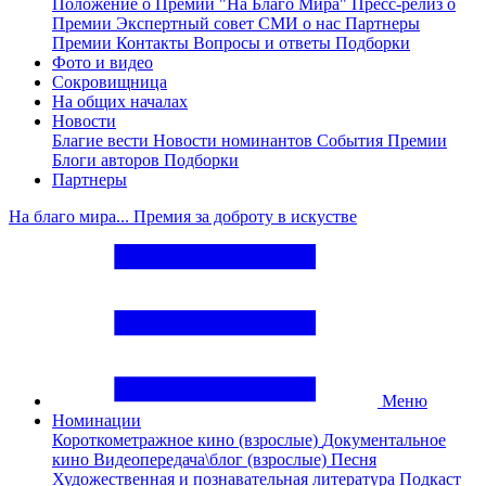
Положение о Премии "На Благо Мира"
Пресс-релиз о
Премии
Экспертный совет
СМИ о нас
Партнеры
Премии
Контакты
Вопросы и ответы
Подборки
Фото и видео
Сокровищница
На общих началах
Новости
Благие вести
Новости номинантов
События Премии
Блоги авторов
Подборки
Партнеры
На благо мира... Премия за доброту в искустве
Меню
Номинации
Короткометражное кино (взрослые)
Документальное
кино
Видеопередача\блог (взрослые)
Песня
Художественная и познавательная литература
Подкаст