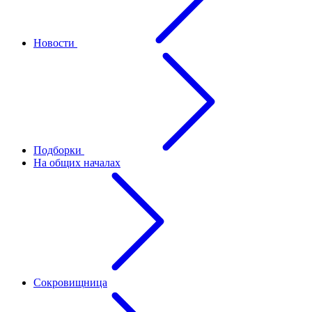
Новости
Подборки
На общих началах
Сокровищница