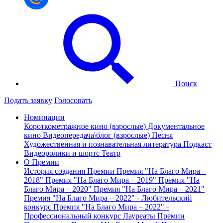
Поиск
Подать заявку
Голосовать
Номинации
Короткометражное кино (взрослые)
Документальное
кино
Видеопередача\блог (взрослые)
Песня
Художественная и познавательная литература
Подкаст
Видеоролики и шортс
Театр
О Премии
История создания Премии
Премия "На Благо Мира –
2018"
Премия "На Благо Мира – 2019"
Премия "На
Благо Мира – 2020"
Премия "На Благо Мира – 2021"
Премия "На Благо Мира – 2022" - Любительский
конкурс
Премия "На Благо Мира – 2022" -
Профессиональный конкурс
Лауреаты Премии