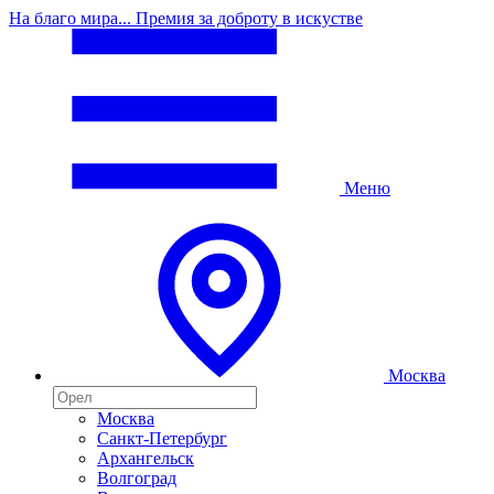
На благо мира... Премия за доброту в искустве
Меню
Москва
Москва
Санкт-Петербург
Архангельск
Волгоград