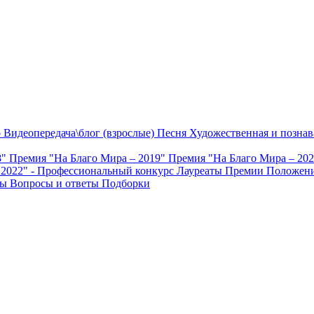
о
Видеопередача\блог (взрослые)
Песня
Художественная и познав
8"
Премия "На Благо Мира – 2019"
Премия "На Благо Мира – 20
 2022" - Профессиональный конкурс
Лауреаты Премии
Положени
ты
Вопросы и ответы
Подборки