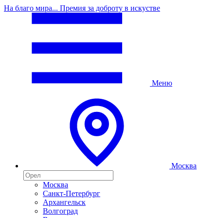
На благо мира... Премия за доброту в искустве
Меню
Москва
Москва
Санкт-Петербург
Архангельск
Волгоград