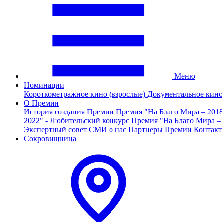
Меню
Номинации
Короткометражное кино (взрослые)
Документальное кин
О Премии
История создания Премии
Премия "На Благо Мира – 201
2022" - Любительский конкурс
Премия "На Благо Мира –
Экспертный совет
СМИ о нас
Партнеры Премии
Контак
Сокровищница