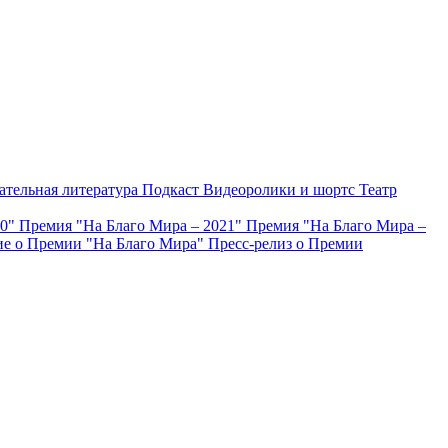
ательная литература
Подкаст
Видеоролики и шортс
Театр
20"
Премия "На Благо Мира – 2021"
Премия "На Благо Мира –
е о Премии "На Благо Мира"
Пресс-релиз о Премии