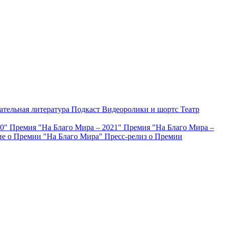
ательная литература
Подкаст
Видеоролики и шортс
Театр
20"
Премия "На Благо Мира – 2021"
Премия "На Благо Мира –
е о Премии "На Благо Мира"
Пресс-релиз о Премии