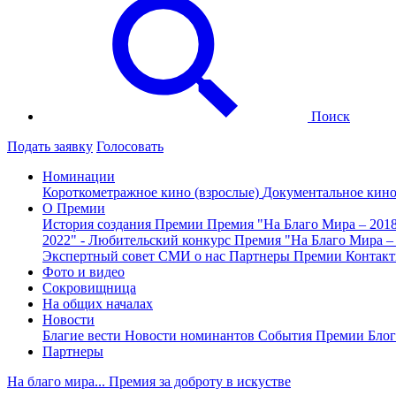
Поиск
Подать заявку
Голосовать
Номинации
Короткометражное кино (взрослые)
Документальное кин
О Премии
История создания Премии
Премия "На Благо Мира – 201
2022" - Любительский конкурс
Премия "На Благо Мира –
Экспертный совет
СМИ о нас
Партнеры Премии
Контак
Фото и видео
Сокровищница
На общих началах
Новости
Благие вести
Новости номинантов
События Премии
Блог
Партнеры
На благо мира... Премия за доброту в искустве