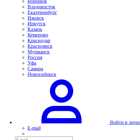
Воронеж
Владивосток
Екатеринбург
Ижевск
Иркутск
Казань
Кемерово
Краснодар
Красноярск
Мурманск
Россия
Уфа
Самара
Новосибирск
Войти в личн
E-mail