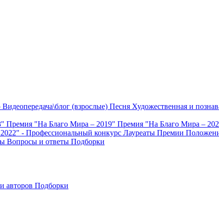
о
Видеопередача\блог (взрослые)
Песня
Художественная и познав
8"
Премия "На Благо Мира – 2019"
Премия "На Благо Мира – 20
 2022" - Профессиональный конкурс
Лауреаты Премии
Положени
ты
Вопросы и ответы
Подборки
и авторов
Подборки