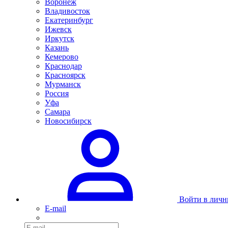
Воронеж
Владивосток
Екатеринбург
Ижевск
Иркутск
Казань
Кемерово
Краснодар
Красноярск
Мурманск
Россия
Уфа
Самара
Новосибирск
Войти в личн
E-mail