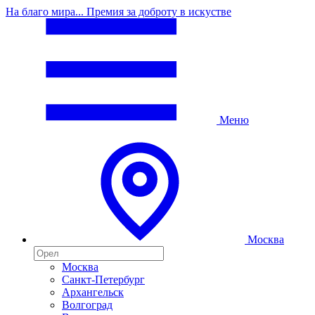
На благо мира... Премия за доброту в искустве
Меню
Москва
Москва
Санкт-Петербург
Архангельск
Волгоград