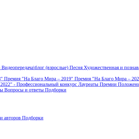
о
Видеопередача\блог (взрослые)
Песня
Художественная и познав
8"
Премия "На Благо Мира – 2019"
Премия "На Благо Мира – 20
 2022" - Профессиональный конкурс
Лауреаты Премии
Положени
ты
Вопросы и ответы
Подборки
и авторов
Подборки