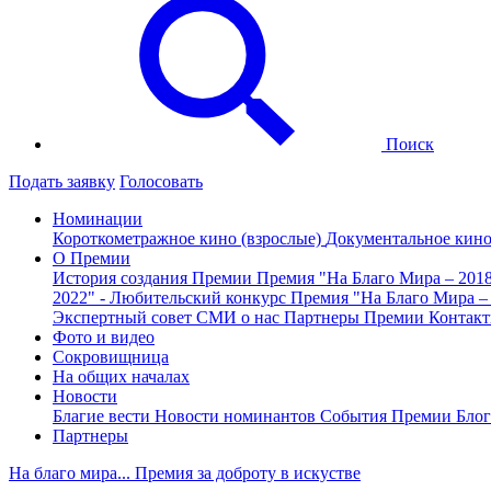
Поиск
Подать заявку
Голосовать
Номинации
Короткометражное кино (взрослые)
Документальное кин
О Премии
История создания Премии
Премия "На Благо Мира – 201
2022" - Любительский конкурс
Премия "На Благо Мира –
Экспертный совет
СМИ о нас
Партнеры Премии
Контак
Фото и видео
Сокровищница
На общих началах
Новости
Благие вести
Новости номинантов
События Премии
Блог
Партнеры
На благо мира... Премия за доброту в искустве