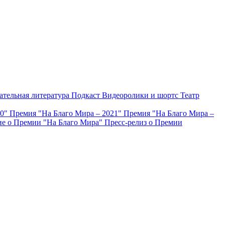
ательная литература
Подкаст
Видеоролики и шортс
Театр
20"
Премия "На Благо Мира – 2021"
Премия "На Благо Мира –
е о Премии "На Благо Мира"
Пресс-релиз о Премии