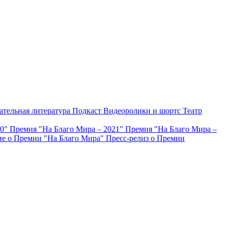
ательная литература
Подкаст
Видеоролики и шортс
Театр
20"
Премия "На Благо Мира – 2021"
Премия "На Благо Мира –
е о Премии "На Благо Мира"
Пресс-релиз о Премии