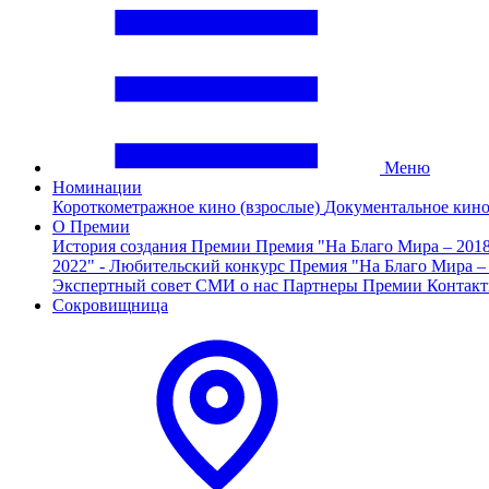
Меню
Номинации
Короткометражное кино (взрослые)
Документальное кин
О Премии
История создания Премии
Премия "На Благо Мира – 201
2022" - Любительский конкурс
Премия "На Благо Мира –
Экспертный совет
СМИ о нас
Партнеры Премии
Контак
Сокровищница