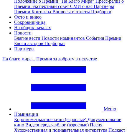
Положение о Премии "На Благо Мира"
Пресс-релиз о
Премии
Экспертный совет
СМИ о нас
Партнеры
Премии
Контакты
Вопросы и ответы
Подборки
Фото и видео
Сокровищница
На общих началах
Новости
Благие вести
Новости номинантов
События Премии
Блоги авторов
Подборки
Партнеры
На благо мира... Премия за доброту в искустве
Меню
Номинации
Короткометражное кино (взрослые)
Документальное
кино
Видеопередача\блог (взрослые)
Песня
Художественная и познавательная литература
Подкаст