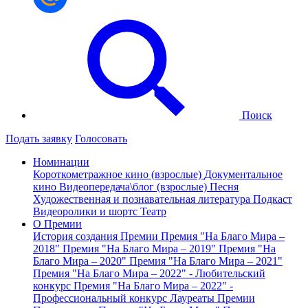
Поиск
Подать заявку
Голосовать
Номинации
Короткометражное кино (взрослые)
Документальное
кино
Видеопередача\блог (взрослые)
Песня
Художественная и познавательная литература
Подкаст
Видеоролики и шортс
Театр
О Премии
История создания Премии
Премия "На Благо Мира –
2018"
Премия "На Благо Мира – 2019"
Премия "На
Благо Мира – 2020"
Премия "На Благо Мира – 2021"
Премия "На Благо Мира – 2022" - Любительский
конкурс
Премия "На Благо Мира – 2022" -
Профессиональный конкурс
Лауреаты Премии