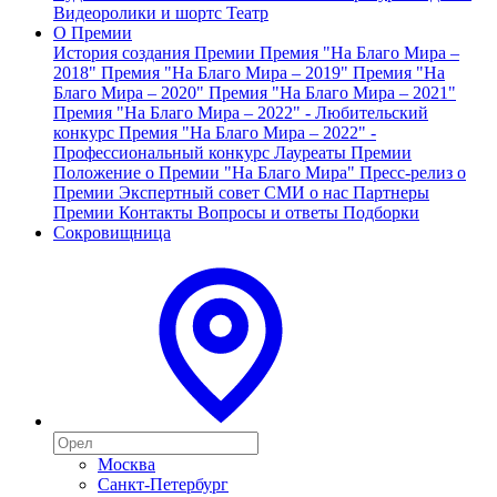
Видеоролики и шортс
Театр
О Премии
История создания Премии
Премия "На Благо Мира –
2018"
Премия "На Благо Мира – 2019"
Премия "На
Благо Мира – 2020"
Премия "На Благо Мира – 2021"
Премия "На Благо Мира – 2022" - Любительский
конкурс
Премия "На Благо Мира – 2022" -
Профессиональный конкурс
Лауреаты Премии
Положение о Премии "На Благо Мира"
Пресс-релиз о
Премии
Экспертный совет
СМИ о нас
Партнеры
Премии
Контакты
Вопросы и ответы
Подборки
Сокровищница
Москва
Санкт-Петербург