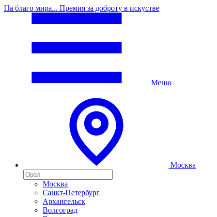
На благо мира... Премия за доброту в искустве
Меню
Москва
Москва
Санкт-Петербург
Архангельск
Волгоград