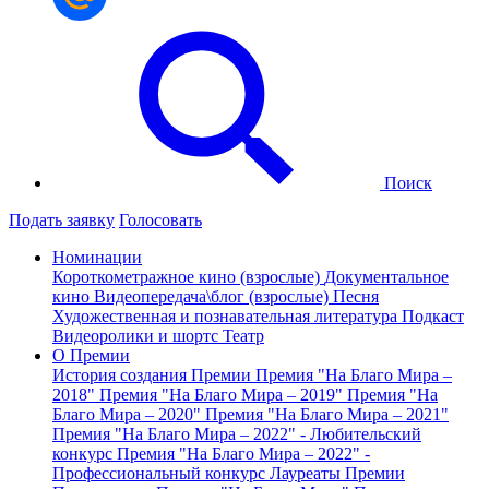
Поиск
Подать заявку
Голосовать
Номинации
Короткометражное кино (взрослые)
Документальное
кино
Видеопередача\блог (взрослые)
Песня
Художественная и познавательная литература
Подкаст
Видеоролики и шортс
Театр
О Премии
История создания Премии
Премия "На Благо Мира –
2018"
Премия "На Благо Мира – 2019"
Премия "На
Благо Мира – 2020"
Премия "На Благо Мира – 2021"
Премия "На Благо Мира – 2022" - Любительский
конкурс
Премия "На Благо Мира – 2022" -
Профессиональный конкурс
Лауреаты Премии