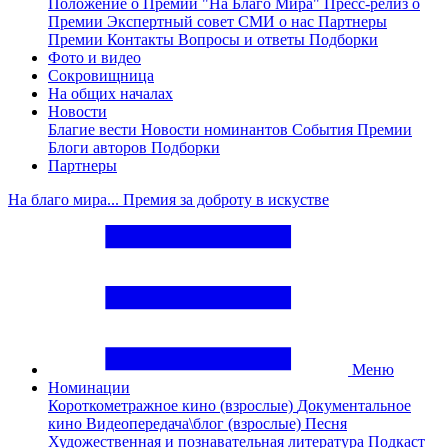
Положение о Премии "На Благо Мира"
Пресс-релиз о
Премии
Экспертный совет
СМИ о нас
Партнеры
Премии
Контакты
Вопросы и ответы
Подборки
Фото и видео
Сокровищница
На общих началах
Новости
Благие вести
Новости номинантов
События Премии
Блоги авторов
Подборки
Партнеры
На благо мира... Премия за доброту в искустве
Меню
Номинации
Короткометражное кино (взрослые)
Документальное
кино
Видеопередача\блог (взрослые)
Песня
Художественная и познавательная литература
Подкаст