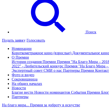
Поиск
Подать заявку
Голосовать
Номинации
Короткометражное кино (взрослые)
Документальное кин
О Премии
История создания Премии
Премия "На Благо Мира – 201
2022" - Любительский конкурс
Премия "На Благо Мира –
Экспертный совет
СМИ о нас
Партнеры Премии
Контак
Фото и видео
Сокровищница
На общих началах
Новости
Благие вести
Новости номинантов
События Премии
Блог
Партнеры
На благо мира... Премия за доброту в искустве