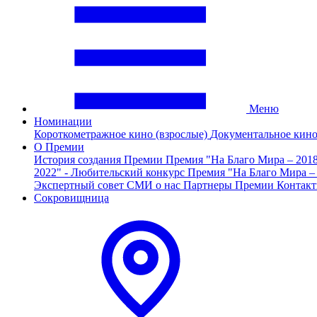
Меню
Номинации
Короткометражное кино (взрослые)
Документальное кин
О Премии
История создания Премии
Премия "На Благо Мира – 201
2022" - Любительский конкурс
Премия "На Благо Мира –
Экспертный совет
СМИ о нас
Партнеры Премии
Контак
Сокровищница