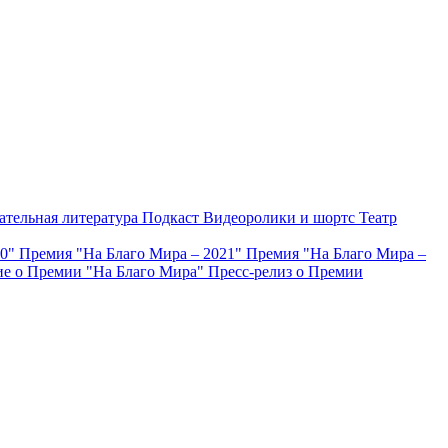
ательная литература
Подкаст
Видеоролики и шортс
Театр
20"
Премия "На Благо Мира – 2021"
Премия "На Благо Мира –
е о Премии "На Благо Мира"
Пресс-релиз о Премии