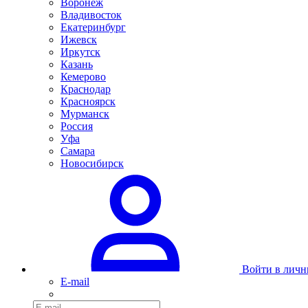
Воронеж
Владивосток
Екатеринбург
Ижевск
Иркутск
Казань
Кемерово
Краснодар
Красноярск
Мурманск
Россия
Уфа
Самара
Новосибирск
Войти в личн
E-mail