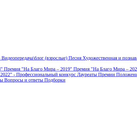
о
Видеопередача\блог (взрослые)
Песня
Художественная и познав
8"
Премия "На Благо Мира – 2019"
Премия "На Благо Мира – 20
 2022" - Профессиональный конкурс
Лауреаты Премии
Положени
ты
Вопросы и ответы
Подборки