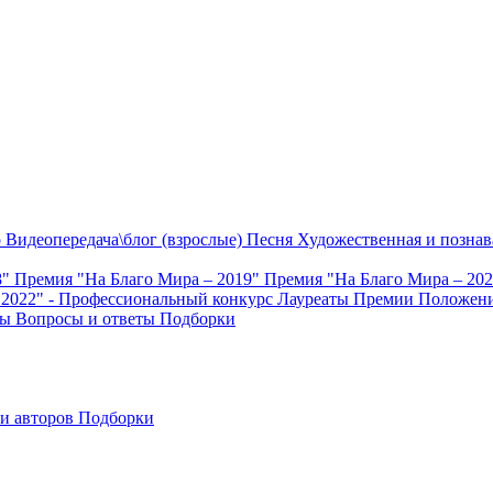
о
Видеопередача\блог (взрослые)
Песня
Художественная и познав
8"
Премия "На Благо Мира – 2019"
Премия "На Благо Мира – 20
 2022" - Профессиональный конкурс
Лауреаты Премии
Положени
ты
Вопросы и ответы
Подборки
и авторов
Подборки