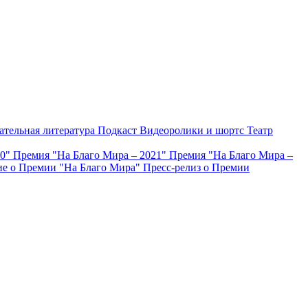
ательная литература
Подкаст
Видеоролики и шортс
Театр
20"
Премия "На Благо Мира – 2021"
Премия "На Благо Мира –
е о Премии "На Благо Мира"
Пресс-релиз о Премии