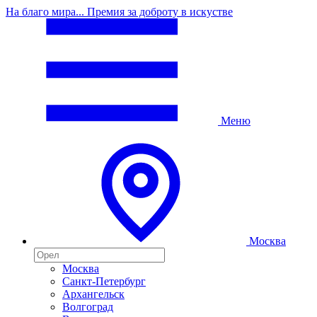
На благо мира... Премия за доброту в искустве
Меню
Москва
Москва
Санкт-Петербург
Архангельск
Волгоград