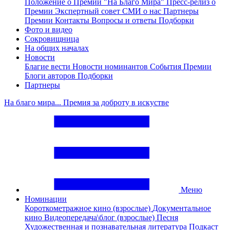
Положение о Премии "На Благо Мира"
Пресс-релиз о
Премии
Экспертный совет
СМИ о нас
Партнеры
Премии
Контакты
Вопросы и ответы
Подборки
Фото и видео
Сокровищница
На общих началах
Новости
Благие вести
Новости номинантов
События Премии
Блоги авторов
Подборки
Партнеры
На благо мира... Премия за доброту в искустве
Меню
Номинации
Короткометражное кино (взрослые)
Документальное
кино
Видеопередача\блог (взрослые)
Песня
Художественная и познавательная литература
Подкаст