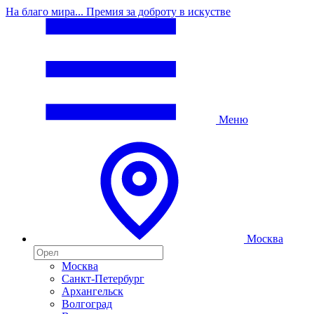
На благо мира... Премия за доброту в искустве
Меню
Москва
Москва
Санкт-Петербург
Архангельск
Волгоград