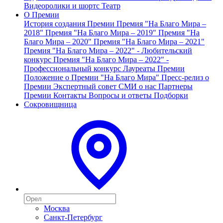
Видеоролики и шортс
Театр
О Премии
История создания Премии
Премия "На Благо Мира –
2018"
Премия "На Благо Мира – 2019"
Премия "На
Благо Мира – 2020"
Премия "На Благо Мира – 2021"
Премия "На Благо Мира – 2022" - Любительский
конкурс
Премия "На Благо Мира – 2022" -
Профессиональный конкурс
Лауреаты Премии
Положение о Премии "На Благо Мира"
Пресс-релиз о
Премии
Экспертный совет
СМИ о нас
Партнеры
Премии
Контакты
Вопросы и ответы
Подборки
Сокровищница
Москва
Санкт-Петербург