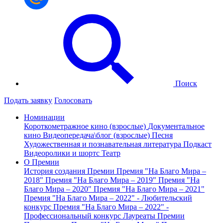
Поиск
Подать заявку
Голосовать
Номинации
Короткометражное кино (взрослые)
Документальное
кино
Видеопередача\блог (взрослые)
Песня
Художественная и познавательная литература
Подкаст
Видеоролики и шортс
Театр
О Премии
История создания Премии
Премия "На Благо Мира –
2018"
Премия "На Благо Мира – 2019"
Премия "На
Благо Мира – 2020"
Премия "На Благо Мира – 2021"
Премия "На Благо Мира – 2022" - Любительский
конкурс
Премия "На Благо Мира – 2022" -
Профессиональный конкурс
Лауреаты Премии