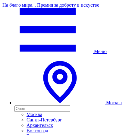
На благо мира... Премия за доброту в искустве
Меню
Москва
Москва
Санкт-Петербург
Архангельск
Волгоград