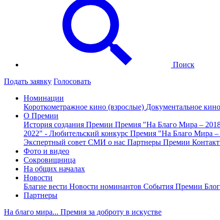
Поиск
Подать заявку
Голосовать
Номинации
Короткометражное кино (взрослые)
Документальное кин
О Премии
История создания Премии
Премия "На Благо Мира – 201
2022" - Любительский конкурс
Премия "На Благо Мира –
Экспертный совет
СМИ о нас
Партнеры Премии
Контак
Фото и видео
Сокровищница
На общих началах
Новости
Благие вести
Новости номинантов
События Премии
Блог
Партнеры
На благо мира... Премия за доброту в искустве