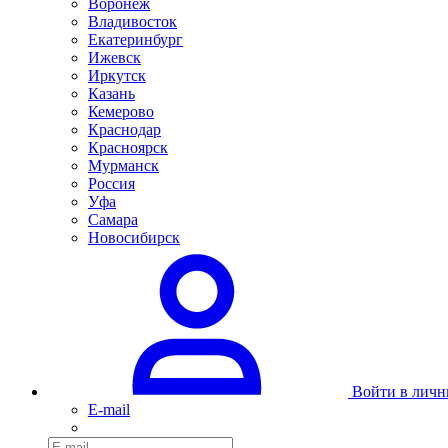
Воронеж
Владивосток
Екатеринбург
Ижевск
Иркутск
Казань
Кемерово
Краснодар
Красноярск
Мурманск
Россия
Уфа
Самара
Новосибирск
Войти в личн
E-mail