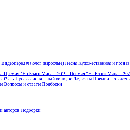
о
Видеопередача\блог (взрослые)
Песня
Художественная и познав
8"
Премия "На Благо Мира – 2019"
Премия "На Благо Мира – 20
 2022" - Профессиональный конкурс
Лауреаты Премии
Положени
ты
Вопросы и ответы
Подборки
и авторов
Подборки