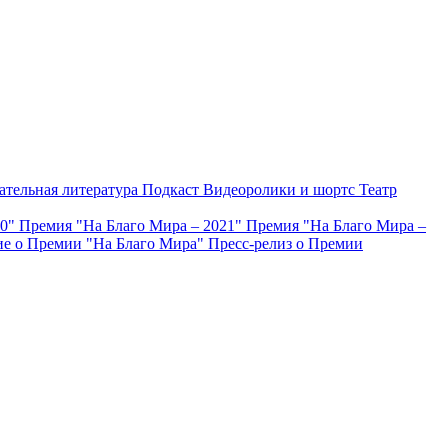
ательная литература
Подкаст
Видеоролики и шортс
Театр
20"
Премия "На Благо Мира – 2021"
Премия "На Благо Мира –
е о Премии "На Благо Мира"
Пресс-релиз о Премии