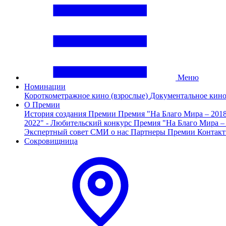
Меню
Номинации
Короткометражное кино (взрослые)
Документальное кин
О Премии
История создания Премии
Премия "На Благо Мира – 201
2022" - Любительский конкурс
Премия "На Благо Мира –
Экспертный совет
СМИ о нас
Партнеры Премии
Контак
Сокровищница