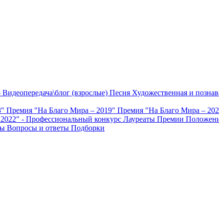
о
Видеопередача\блог (взрослые)
Песня
Художественная и познав
8"
Премия "На Благо Мира – 2019"
Премия "На Благо Мира – 20
 2022" - Профессиональный конкурс
Лауреаты Премии
Положени
ты
Вопросы и ответы
Подборки