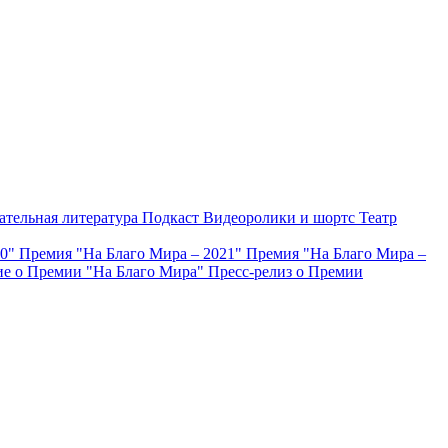
ательная литература
Подкаст
Видеоролики и шортс
Театр
20"
Премия "На Благо Мира – 2021"
Премия "На Благо Мира –
е о Премии "На Благо Мира"
Пресс-релиз о Премии