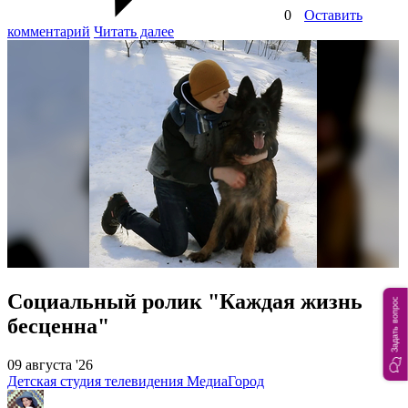
0
Оставить
комментарий
Читать далее
Социальный ролик "Каждая жизнь
Задать вопрос
бесценна"
09 августа '26
Детская студия телевидения МедиаГород