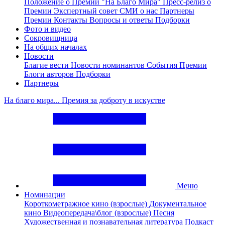
Положение о Премии "На Благо Мира"
Пресс-релиз о
Премии
Экспертный совет
СМИ о нас
Партнеры
Премии
Контакты
Вопросы и ответы
Подборки
Фото и видео
Сокровищница
На общих началах
Новости
Благие вести
Новости номинантов
События Премии
Блоги авторов
Подборки
Партнеры
На благо мира... Премия за доброту в искустве
Меню
Номинации
Короткометражное кино (взрослые)
Документальное
кино
Видеопередача\блог (взрослые)
Песня
Художественная и познавательная литература
Подкаст