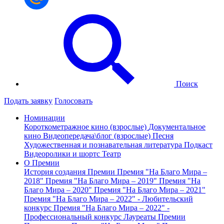
Поиск
Подать заявку
Голосовать
Номинации
Короткометражное кино (взрослые)
Документальное
кино
Видеопередача\блог (взрослые)
Песня
Художественная и познавательная литература
Подкаст
Видеоролики и шортс
Театр
О Премии
История создания Премии
Премия "На Благо Мира –
2018"
Премия "На Благо Мира – 2019"
Премия "На
Благо Мира – 2020"
Премия "На Благо Мира – 2021"
Премия "На Благо Мира – 2022" - Любительский
конкурс
Премия "На Благо Мира – 2022" -
Профессиональный конкурс
Лауреаты Премии