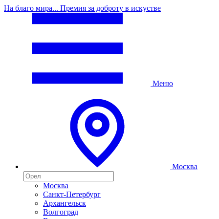
На благо мира... Премия за доброту в искустве
Меню
Москва
Москва
Санкт-Петербург
Архангельск
Волгоград