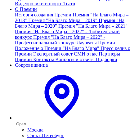
Видеоролики и шортс
Театр
О Премии
История создания Премии
Премия "На Благо Мира –
2018"
Премия "На Благо Мира – 2019"
Премия "На
Благо Мира – 2020"
Премия "На Благо Мира – 2021"
Премия "На Благо Мира – 2022" - Любительский
конкурс
Премия "На Благо Мира – 2022" -
Профессиональный конкурс
Лауреаты Премии
Положение о Премии "На Благо Мира"
Пресс-релиз о
Премии
Экспертный совет
СМИ о нас
Партнеры
Премии
Контакты
Вопросы и ответы
Подборки
Сокровищница
Москва
Санкт-Петербург