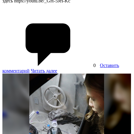
здесь https://youtu.be/_GH-5JeI-Kc
0
Оставить
комментарий
Читать далее