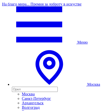
На благо мира... Премия за доброту в искустве
Меню
Москва
Москва
Санкт-Петербург
Архангельск
Волгоград