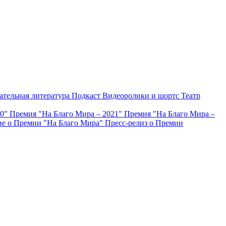
ательная литература
Подкаст
Видеоролики и шортс
Театр
20"
Премия "На Благо Мира – 2021"
Премия "На Благо Мира –
е о Премии "На Благо Мира"
Пресс-релиз о Премии