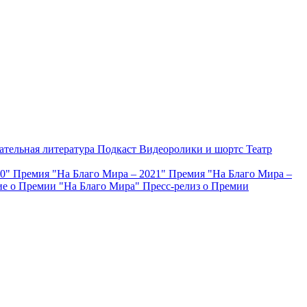
ательная литература
Подкаст
Видеоролики и шортс
Театр
20"
Премия "На Благо Мира – 2021"
Премия "На Благо Мира –
е о Премии "На Благо Мира"
Пресс-релиз о Премии