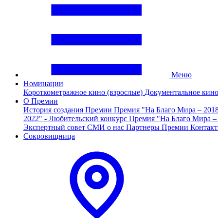
Меню
Номинации
Короткометражное кино (взрослые)
Документальное кин
О Премии
История создания Премии
Премия "На Благо Мира – 201
2022" - Любительский конкурс
Премия "На Благо Мира –
Экспертный совет
СМИ о нас
Партнеры Премии
Контак
Сокровищница