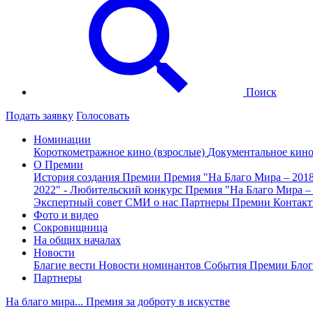
Поиск
Подать заявку
Голосовать
Номинации
Короткометражное кино (взрослые)
Документальное кин
О Премии
История создания Премии
Премия "На Благо Мира – 201
2022" - Любительский конкурс
Премия "На Благо Мира –
Экспертный совет
СМИ о нас
Партнеры Премии
Контак
Фото и видео
Сокровищница
На общих началах
Новости
Благие вести
Новости номинантов
События Премии
Блог
Партнеры
На благо мира... Премия за доброту в искустве