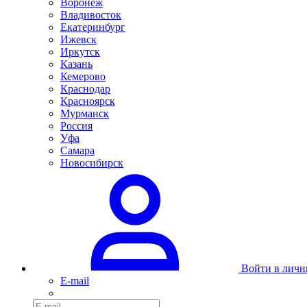
Воронеж
Владивосток
Екатеринбург
Ижевск
Иркутск
Казань
Кемерово
Краснодар
Красноярск
Мурманск
Россия
Уфа
Самара
Новосибирск
Войти в личн
E-mail