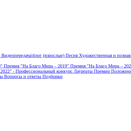
о
Видеопередача\блог (взрослые)
Песня
Художественная и познав
8"
Премия "На Благо Мира – 2019"
Премия "На Благо Мира – 20
 2022" - Профессиональный конкурс
Лауреаты Премии
Положени
ты
Вопросы и ответы
Подборки