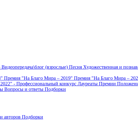
о
Видеопередача\блог (взрослые)
Песня
Художественная и познав
8"
Премия "На Благо Мира – 2019"
Премия "На Благо Мира – 20
 2022" - Профессиональный конкурс
Лауреаты Премии
Положени
ты
Вопросы и ответы
Подборки
и авторов
Подборки