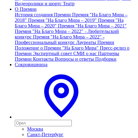
Видеоролики и шортс
Театр
О Премии
История создания Премии
Премия "На Благо Мира –
2018"
Премия "На Благо Мира – 2019"
Премия "На
Благо Мира – 2020"
Премия "На Благо Мира – 2021"
Премия "На Благо Мира – 2022" - Любительский
конкурс
Премия "На Благо Мира – 2022" -
Профессиональный конкурс
Лауреаты Премии
Положение о Премии "На Благо Мира"
Пресс-релиз о
Премии
Экспертный совет
СМИ о нас
Партнеры
Премии
Контакты
Вопросы и ответы
Подборки
Сокровищница
Москва
Санкт-Петербург