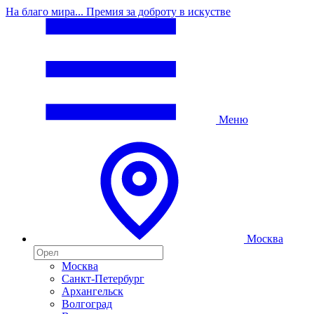
На благо мира... Премия за доброту в искустве
Меню
Москва
Москва
Санкт-Петербург
Архангельск
Волгоград