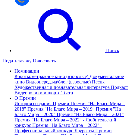
Поиск
Подать заявку
Голосовать
Номинации
Короткометражное кино (взрослые)
Документальное
кино
Видеопередача\блог (взрослые)
Песня
Художественная и познавательная литература
Подкаст
Видеоролики и шортс
Театр
О Премии
История создания Премии
Премия "На Благо Мира –
2018"
Премия "На Благо Мира – 2019"
Премия "На
Благо Мира – 2020"
Премия "На Благо Мира – 2021"
Премия "На Благо Мира – 2022" - Любительский
конкурс
Премия "На Благо Мира – 2022" -
Профессиональный конкурс
Лауреаты Премии