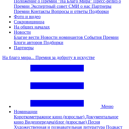
Положение о Премии "На Благо Мира"
Пресс-релиз о
Премии
Экспертный совет
СМИ о нас
Партнеры
Премии
Контакты
Вопросы и ответы
Подборки
Фото и видео
Сокровищница
На общих началах
Новости
Благие вести
Новости номинантов
События Премии
Блоги авторов
Подборки
Партнеры
На благо мира... Премия за доброту в искустве
Меню
Номинации
Короткометражное кино (взрослые)
Документальное
кино
Видеопередача\блог (взрослые)
Песня
Художественная и познавательная литература
Подкаст