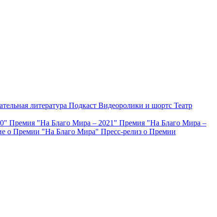
ательная литература
Подкаст
Видеоролики и шортс
Театр
20"
Премия "На Благо Мира – 2021"
Премия "На Благо Мира –
е о Премии "На Благо Мира"
Пресс-релиз о Премии