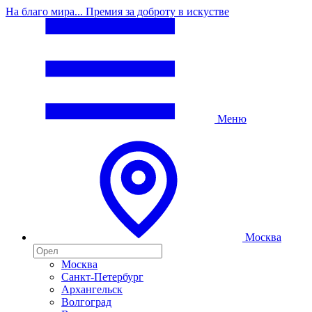
На благо мира... Премия за доброту в искустве
Меню
Москва
Москва
Санкт-Петербург
Архангельск
Волгоград