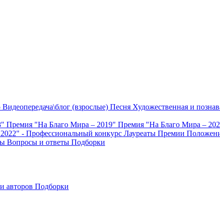
о
Видеопередача\блог (взрослые)
Песня
Художественная и познав
8"
Премия "На Благо Мира – 2019"
Премия "На Благо Мира – 20
 2022" - Профессиональный конкурс
Лауреаты Премии
Положени
ты
Вопросы и ответы
Подборки
и авторов
Подборки