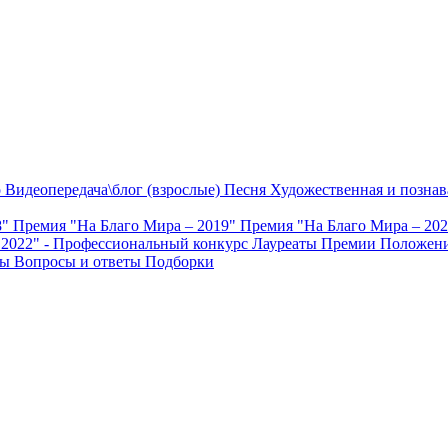
о
Видеопередача\блог (взрослые)
Песня
Художественная и познав
8"
Премия "На Благо Мира – 2019"
Премия "На Благо Мира – 20
 2022" - Профессиональный конкурс
Лауреаты Премии
Положени
ты
Вопросы и ответы
Подборки