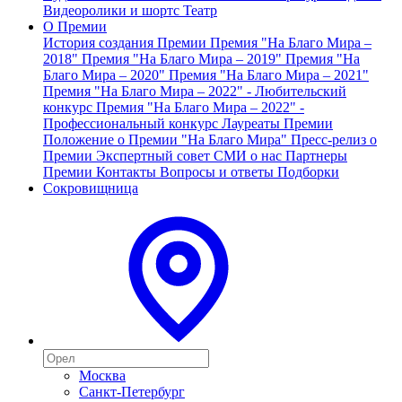
Видеоролики и шортс
Театр
О Премии
История создания Премии
Премия "На Благо Мира –
2018"
Премия "На Благо Мира – 2019"
Премия "На
Благо Мира – 2020"
Премия "На Благо Мира – 2021"
Премия "На Благо Мира – 2022" - Любительский
конкурс
Премия "На Благо Мира – 2022" -
Профессиональный конкурс
Лауреаты Премии
Положение о Премии "На Благо Мира"
Пресс-релиз о
Премии
Экспертный совет
СМИ о нас
Партнеры
Премии
Контакты
Вопросы и ответы
Подборки
Сокровищница
Москва
Санкт-Петербург