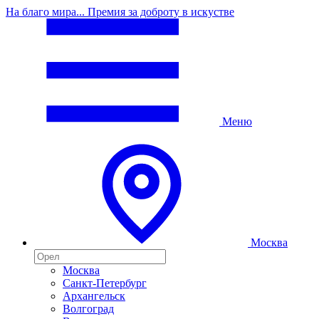
На благо мира... Премия за доброту в искустве
Меню
Москва
Москва
Санкт-Петербург
Архангельск
Волгоград