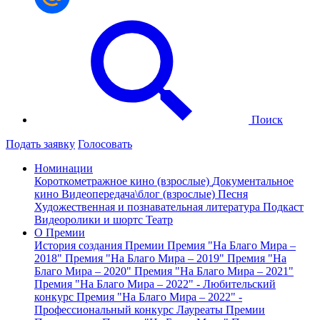
Поиск
Подать заявку
Голосовать
Номинации
Короткометражное кино (взрослые)
Документальное
кино
Видеопередача\блог (взрослые)
Песня
Художественная и познавательная литература
Подкаст
Видеоролики и шортс
Театр
О Премии
История создания Премии
Премия "На Благо Мира –
2018"
Премия "На Благо Мира – 2019"
Премия "На
Благо Мира – 2020"
Премия "На Благо Мира – 2021"
Премия "На Благо Мира – 2022" - Любительский
конкурс
Премия "На Благо Мира – 2022" -
Профессиональный конкурс
Лауреаты Премии