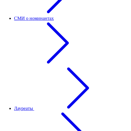
СМИ о номинантах
Лауреаты