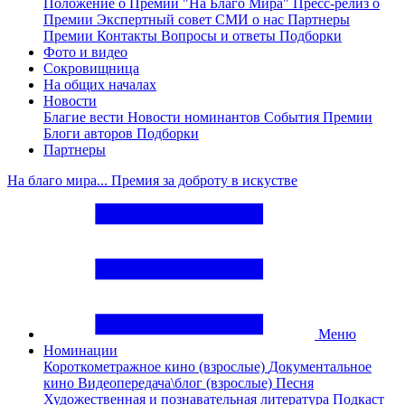
Положение о Премии "На Благо Мира"
Пресс-релиз о
Премии
Экспертный совет
СМИ о нас
Партнеры
Премии
Контакты
Вопросы и ответы
Подборки
Фото и видео
Сокровищница
На общих началах
Новости
Благие вести
Новости номинантов
События Премии
Блоги авторов
Подборки
Партнеры
На благо мира... Премия за доброту в искустве
Меню
Номинации
Короткометражное кино (взрослые)
Документальное
кино
Видеопередача\блог (взрослые)
Песня
Художественная и познавательная литература
Подкаст