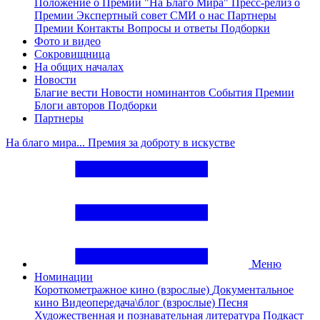
Положение о Премии "На Благо Мира"
Пресс-релиз о
Премии
Экспертный совет
СМИ о нас
Партнеры
Премии
Контакты
Вопросы и ответы
Подборки
Фото и видео
Сокровищница
На общих началах
Новости
Благие вести
Новости номинантов
События Премии
Блоги авторов
Подборки
Партнеры
На благо мира... Премия за доброту в искустве
Меню
Номинации
Короткометражное кино (взрослые)
Документальное
кино
Видеопередача\блог (взрослые)
Песня
Художественная и познавательная литература
Подкаст