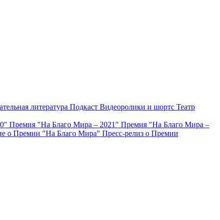
ательная литература
Подкаст
Видеоролики и шортс
Театр
20"
Премия "На Благо Мира – 2021"
Премия "На Благо Мира –
е о Премии "На Благо Мира"
Пресс-релиз о Премии