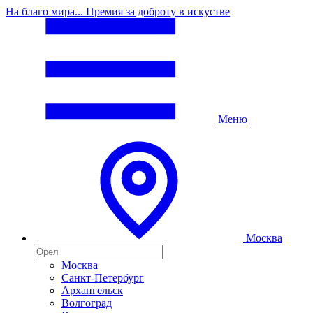
На благо мира... Премия за доброту в искустве
Меню
Москва
Москва
Санкт-Петербург
Архангельск
Волгоград