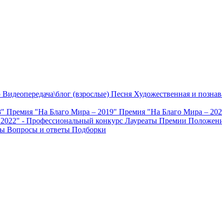
о
Видеопередача\блог (взрослые)
Песня
Художественная и познав
8"
Премия "На Благо Мира – 2019"
Премия "На Благо Мира – 20
 2022" - Профессиональный конкурс
Лауреаты Премии
Положени
ты
Вопросы и ответы
Подборки