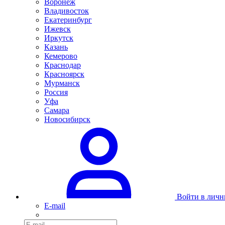
Воронеж
Владивосток
Екатеринбург
Ижевск
Иркутск
Казань
Кемерово
Краснодар
Красноярск
Мурманск
Россия
Уфа
Самара
Новосибирск
Войти в личн
E-mail