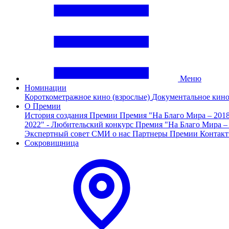
Меню
Номинации
Короткометражное кино (взрослые)
Документальное кин
О Премии
История создания Премии
Премия "На Благо Мира – 201
2022" - Любительский конкурс
Премия "На Благо Мира –
Экспертный совет
СМИ о нас
Партнеры Премии
Контак
Сокровищница