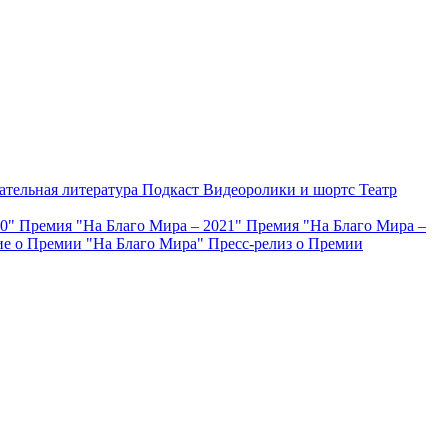
ательная литература
Подкаст
Видеоролики и шортс
Театр
20"
Премия "На Благо Мира – 2021"
Премия "На Благо Мира –
е о Премии "На Благо Мира"
Пресс-релиз о Премии