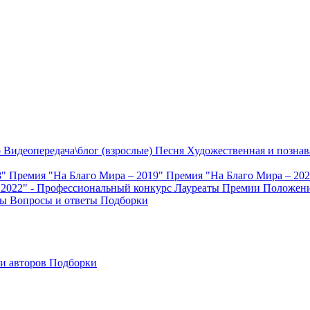
о
Видеопередача\блог (взрослые)
Песня
Художественная и познав
8"
Премия "На Благо Мира – 2019"
Премия "На Благо Мира – 20
 2022" - Профессиональный конкурс
Лауреаты Премии
Положени
ты
Вопросы и ответы
Подборки
и авторов
Подборки