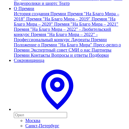
Видеоролики и шортс
Театр
О Премии
История создания Премии
Премия "На Благо Мира –
2018"
Премия "На Благо Мира – 2019"
Премия "На
Благо Мира – 2020"
Премия "На Благо Мира – 2021"
Премия "На Благо Мира – 2022" - Любительский
конкурс
Премия "На Благо Мира – 2022" -
Профессиональный конкурс
Лауреаты Премии
Положение о Премии "На Благо Мира"
Пресс-релиз о
Премии
Экспертный совет
СМИ о нас
Партнеры
Премии
Контакты
Вопросы и ответы
Подборки
Сокровищница
Москва
Санкт-Петербург