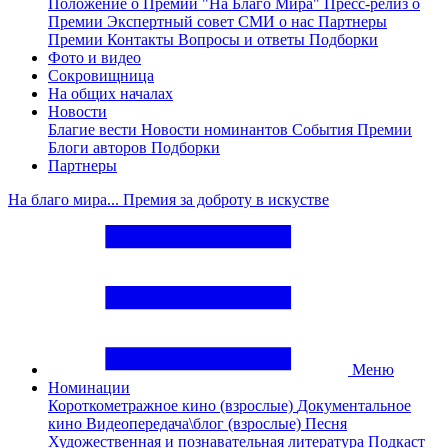
Положение о Премии "На Благо Мира"
Пресс-релиз о
Премии
Экспертный совет
СМИ о нас
Партнеры
Премии
Контакты
Вопросы и ответы
Подборки
Фото и видео
Сокровищница
На общих началах
Новости
Благие вести
Новости номинантов
События Премии
Блоги авторов
Подборки
Партнеры
На благо мира... Премия за доброту в искустве
Меню
Номинации
Короткометражное кино (взрослые)
Документальное
кино
Видеопередача\блог (взрослые)
Песня
Художественная и познавательная литература
Подкаст