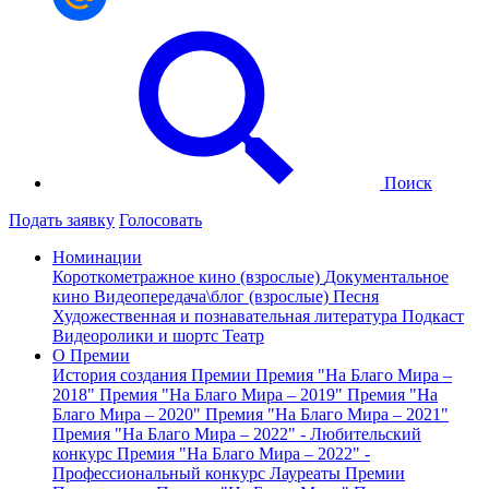
Поиск
Подать заявку
Голосовать
Номинации
Короткометражное кино (взрослые)
Документальное
кино
Видеопередача\блог (взрослые)
Песня
Художественная и познавательная литература
Подкаст
Видеоролики и шортс
Театр
О Премии
История создания Премии
Премия "На Благо Мира –
2018"
Премия "На Благо Мира – 2019"
Премия "На
Благо Мира – 2020"
Премия "На Благо Мира – 2021"
Премия "На Благо Мира – 2022" - Любительский
конкурс
Премия "На Благо Мира – 2022" -
Профессиональный конкурс
Лауреаты Премии