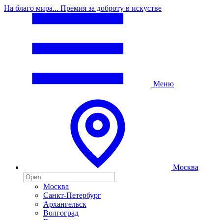
На благо мира... Премия за доброту в искустве
Меню
Москва
Москва
Санкт-Петербург
Архангельск
Волгоград