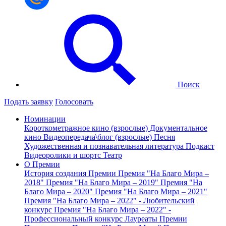
Поиск
Подать заявку
Голосовать
Номинации
Короткометражное кино (взрослые)
Документальное
кино
Видеопередача\блог (взрослые)
Песня
Художественная и познавательная литература
Подкаст
Видеоролики и шортс
Театр
О Премии
История создания Премии
Премия "На Благо Мира –
2018"
Премия "На Благо Мира – 2019"
Премия "На
Благо Мира – 2020"
Премия "На Благо Мира – 2021"
Премия "На Благо Мира – 2022" - Любительский
конкурс
Премия "На Благо Мира – 2022" -
Профессиональный конкурс
Лауреаты Премии