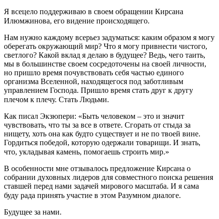
Я всецело поддерживаю в своем обращении Кирсана
Илюмжинова, его видение происходящего. ⠀
Нам нужно каждому всерьез задуматься: каким образом я могу
оберегать окружающий мир? Что я могу привнести чистого,
светлого? Какой вклад я делаю в будущее? Ведь, чего таить,
мы в большинстве своем сосредоточены на своей личности,
но пришло время почувствовать себя частью единого
организма Вселенной, находящегося под заботливым
управлением Господа. Пришло время стать друг к другу
плечом к плечу. Стать Людьми. ⠀
Как писал Экзюпери: «Быть человеком – это и значит
чувствовать, что ты за все в ответе. Сгорать от стыда за
нищету, хоть она как будто существует и не по твоей вине.
Гордиться победой, которую одержали товарищи. И знать,
что, укладывая камень, помогаешь строить мир.» ⠀
В особенности мне отзывалось предложение Кирсана о
собрании духовных лидеров для совместного поиска решения
ставшей перед нами задачей мирового масштаба. И я сама
буду рада принять участие в этом Разумном диалоге. ⠀
Будущее за нами.