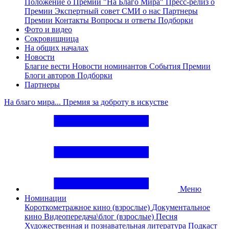
Положение о Премии "На Благо Мира"
Пресс-релиз о
Премии
Экспертный совет
СМИ о нас
Партнеры
Премии
Контакты
Вопросы и ответы
Подборки
Фото и видео
Сокровищница
На общих началах
Новости
Благие вести
Новости номинантов
События Премии
Блоги авторов
Подборки
Партнеры
На благо мира... Премия за доброту в искустве
Меню
Номинации
Короткометражное кино (взрослые)
Документальное
кино
Видеопередача\блог (взрослые)
Песня
Художественная и познавательная литература
Подкаст