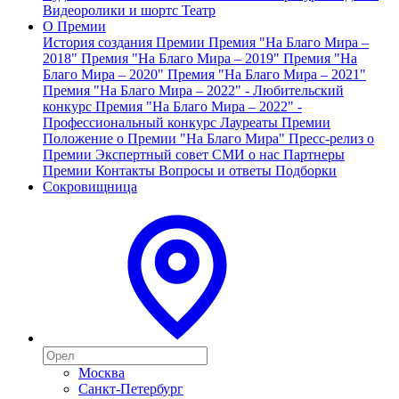
Видеоролики и шортс
Театр
О Премии
История создания Премии
Премия "На Благо Мира –
2018"
Премия "На Благо Мира – 2019"
Премия "На
Благо Мира – 2020"
Премия "На Благо Мира – 2021"
Премия "На Благо Мира – 2022" - Любительский
конкурс
Премия "На Благо Мира – 2022" -
Профессиональный конкурс
Лауреаты Премии
Положение о Премии "На Благо Мира"
Пресс-релиз о
Премии
Экспертный совет
СМИ о нас
Партнеры
Премии
Контакты
Вопросы и ответы
Подборки
Сокровищница
Москва
Санкт-Петербург