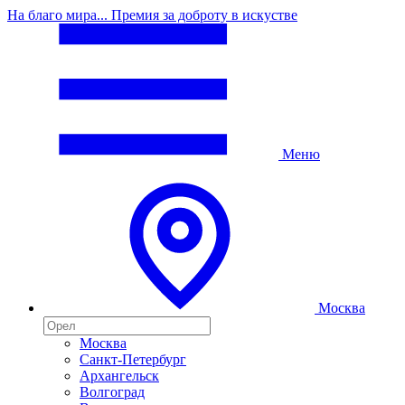
На благо мира... Премия за доброту в искустве
Меню
Москва
Москва
Санкт-Петербург
Архангельск
Волгоград