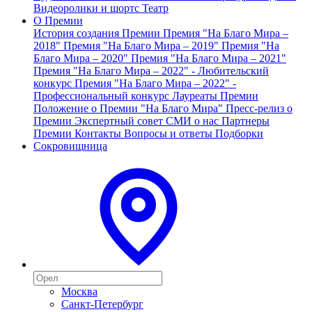
Видеоролики и шортс
Театр
О Премии
История создания Премии
Премия "На Благо Мира –
2018"
Премия "На Благо Мира – 2019"
Премия "На
Благо Мира – 2020"
Премия "На Благо Мира – 2021"
Премия "На Благо Мира – 2022" - Любительский
конкурс
Премия "На Благо Мира – 2022" -
Профессиональный конкурс
Лауреаты Премии
Положение о Премии "На Благо Мира"
Пресс-релиз о
Премии
Экспертный совет
СМИ о нас
Партнеры
Премии
Контакты
Вопросы и ответы
Подборки
Сокровищница
Москва
Санкт-Петербург