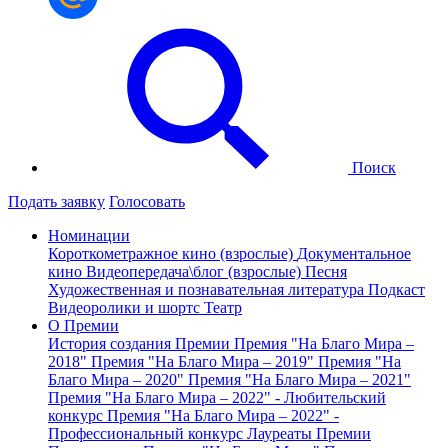
Поиск
Подать заявку
Голосовать
Номинации
Короткометражное кино (взрослые)
Документальное
кино
Видеопередача\блог (взрослые)
Песня
Художественная и познавательная литература
Подкаст
Видеоролики и шортс
Театр
О Премии
История создания Премии
Премия "На Благо Мира –
2018"
Премия "На Благо Мира – 2019"
Премия "На
Благо Мира – 2020"
Премия "На Благо Мира – 2021"
Премия "На Благо Мира – 2022" - Любительский
конкурс
Премия "На Благо Мира – 2022" -
Профессиональный конкурс
Лауреаты Премии