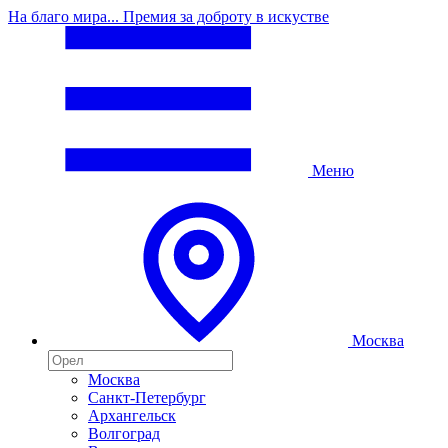
На благо мира... Премия за доброту в искустве
Меню
Москва
Москва
Санкт-Петербург
Архангельск
Волгоград