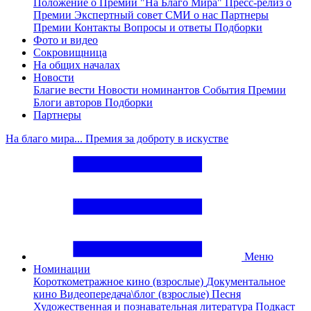
Положение о Премии "На Благо Мира"
Пресс-релиз о
Премии
Экспертный совет
СМИ о нас
Партнеры
Премии
Контакты
Вопросы и ответы
Подборки
Фото и видео
Сокровищница
На общих началах
Новости
Благие вести
Новости номинантов
События Премии
Блоги авторов
Подборки
Партнеры
На благо мира... Премия за доброту в искустве
Меню
Номинации
Короткометражное кино (взрослые)
Документальное
кино
Видеопередача\блог (взрослые)
Песня
Художественная и познавательная литература
Подкаст