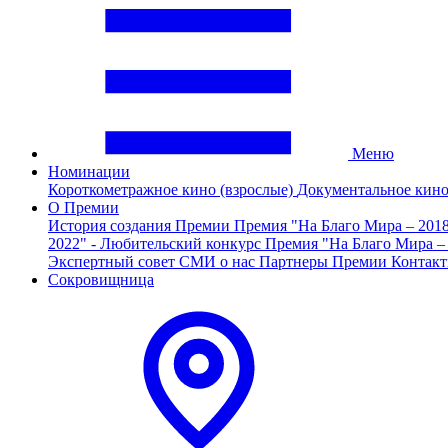
Меню
Номинации
Короткометражное кино (взрослые)
Документальное кин
О Премии
История создания Премии
Премия "На Благо Мира – 201
2022" - Любительский конкурс
Премия "На Благо Мира –
Экспертный совет
СМИ о нас
Партнеры Премии
Контак
Сокровищница