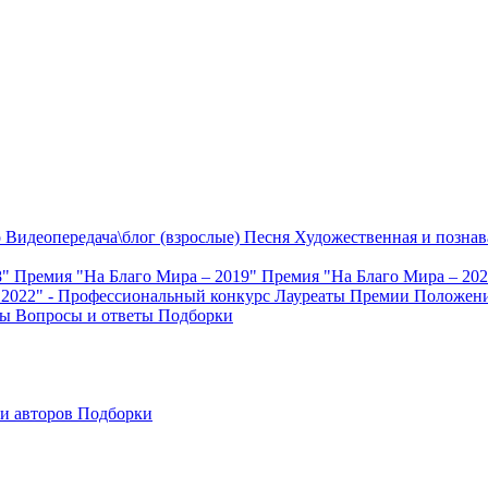
о
Видеопередача\блог (взрослые)
Песня
Художественная и познав
8"
Премия "На Благо Мира – 2019"
Премия "На Благо Мира – 20
 2022" - Профессиональный конкурс
Лауреаты Премии
Положени
ты
Вопросы и ответы
Подборки
и авторов
Подборки