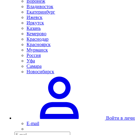
Воронеж
Владивосток
Екатеринбург
Ижевск
Иркутск
Казань
Кемерово
Краснодар
Красноярск
Мурманск
Россия
Уфа
Самара
Новосибирск
Войти в личн
E-mail