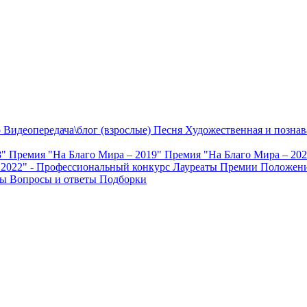
о
Видеопередача\блог (взрослые)
Песня
Художественная и познав
8"
Премия "На Благо Мира – 2019"
Премия "На Благо Мира – 20
 2022" - Профессиональный конкурс
Лауреаты Премии
Положени
ты
Вопросы и ответы
Подборки