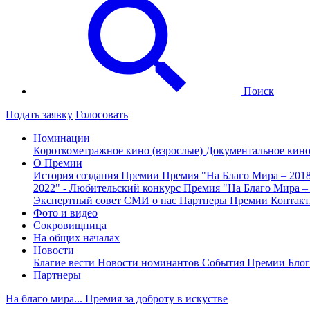
Поиск
Подать заявку
Голосовать
Номинации
Короткометражное кино (взрослые)
Документальное кин
О Премии
История создания Премии
Премия "На Благо Мира – 201
2022" - Любительский конкурс
Премия "На Благо Мира –
Экспертный совет
СМИ о нас
Партнеры Премии
Контак
Фото и видео
Сокровищница
На общих началах
Новости
Благие вести
Новости номинантов
События Премии
Блог
Партнеры
На благо мира... Премия за доброту в искустве