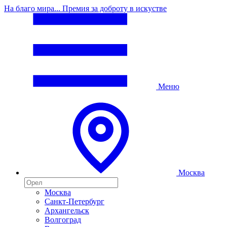
На благо мира... Премия за доброту в искустве
Меню
Москва
Москва
Санкт-Петербург
Архангельск
Волгоград