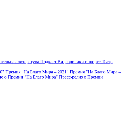
ательная литература
Подкаст
Видеоролики и шортс
Театр
20"
Премия "На Благо Мира – 2021"
Премия "На Благо Мира –
е о Премии "На Благо Мира"
Пресс-релиз о Премии