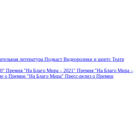
ательная литература
Подкаст
Видеоролики и шортс
Театр
20"
Премия "На Благо Мира – 2021"
Премия "На Благо Мира –
е о Премии "На Благо Мира"
Пресс-релиз о Премии