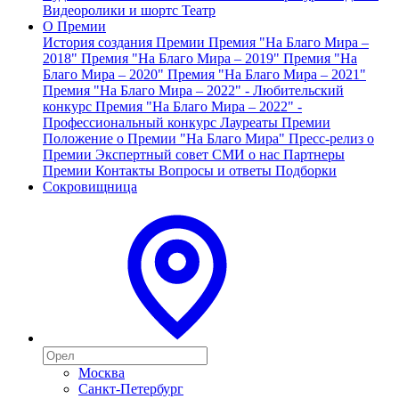
Видеоролики и шортс
Театр
О Премии
История создания Премии
Премия "На Благо Мира –
2018"
Премия "На Благо Мира – 2019"
Премия "На
Благо Мира – 2020"
Премия "На Благо Мира – 2021"
Премия "На Благо Мира – 2022" - Любительский
конкурс
Премия "На Благо Мира – 2022" -
Профессиональный конкурс
Лауреаты Премии
Положение о Премии "На Благо Мира"
Пресс-релиз о
Премии
Экспертный совет
СМИ о нас
Партнеры
Премии
Контакты
Вопросы и ответы
Подборки
Сокровищница
Москва
Санкт-Петербург