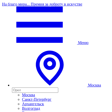
На благо мира... Премия за доброту в искустве
Меню
Москва
Москва
Санкт-Петербург
Архангельск
Волгоград