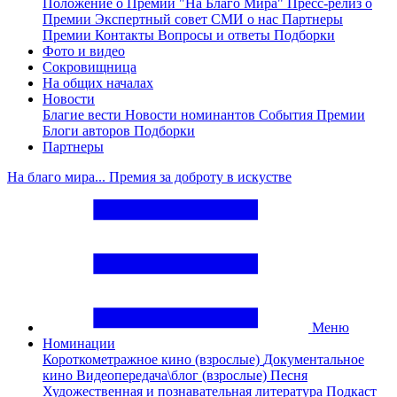
Положение о Премии "На Благо Мира"
Пресс-релиз о
Премии
Экспертный совет
СМИ о нас
Партнеры
Премии
Контакты
Вопросы и ответы
Подборки
Фото и видео
Сокровищница
На общих началах
Новости
Благие вести
Новости номинантов
События Премии
Блоги авторов
Подборки
Партнеры
На благо мира... Премия за доброту в искустве
Меню
Номинации
Короткометражное кино (взрослые)
Документальное
кино
Видеопередача\блог (взрослые)
Песня
Художественная и познавательная литература
Подкаст