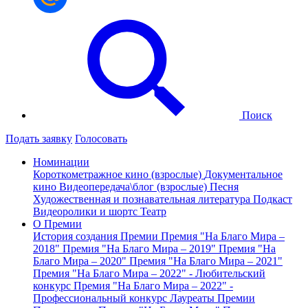
Поиск
Подать заявку
Голосовать
Номинации
Короткометражное кино (взрослые)
Документальное
кино
Видеопередача\блог (взрослые)
Песня
Художественная и познавательная литература
Подкаст
Видеоролики и шортс
Театр
О Премии
История создания Премии
Премия "На Благо Мира –
2018"
Премия "На Благо Мира – 2019"
Премия "На
Благо Мира – 2020"
Премия "На Благо Мира – 2021"
Премия "На Благо Мира – 2022" - Любительский
конкурс
Премия "На Благо Мира – 2022" -
Профессиональный конкурс
Лауреаты Премии