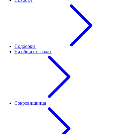
Новости
Подборки
На общих началах
Сокровищница