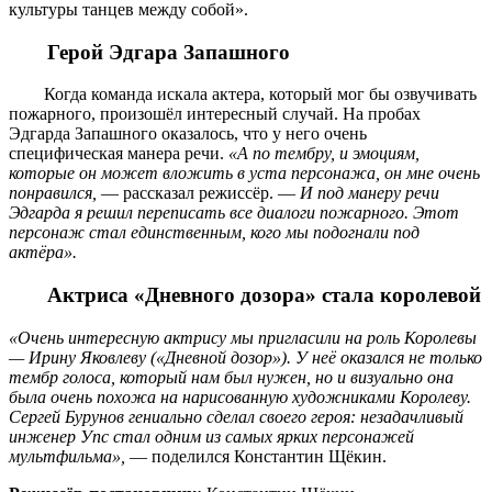
культуры танцев между собой».
Герой Эдгара Запашного
Когда команда искала актера, который мог бы озвучивать
пожарного, произошёл интересный случай. На пробах
Эдгарда Запашного оказалось, что у него очень
специфическая манера речи.
«А по тембру, и эмоциям,
которые он может вложить в уста персонажа, он мне очень
понравился,
— рассказал режиссёр. —
И под манеру речи
Эдгарда я решил переписать все диалоги пожарного. Этот
персонаж стал единственным, кого мы подогнали под
актёра».
Актриса «Дневного дозора» стала королевой
«Очень интересную актрису мы пригласили на роль Королевы
— Ирину Яковлеву («Дневной дозор»). У неё оказался не только
тембр голоса, который нам был нужен, но и визуально она
была очень похожа на нарисованную художниками Королеву.
Сергей Бурунов гениально сделал своего героя: незадачливый
инженер Упс стал одним из самых ярких персонажей
мультфильма»,
— поделился Константин Щёкин.