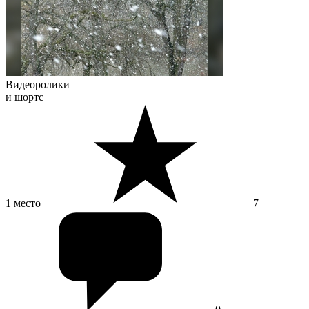
Видеоролики
и шортс
1 место
7