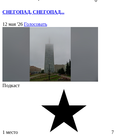
0
СНЕГОПАД, СНЕГОПАД...
12 мая '26
Голосовать
Подкаст
1 место
7