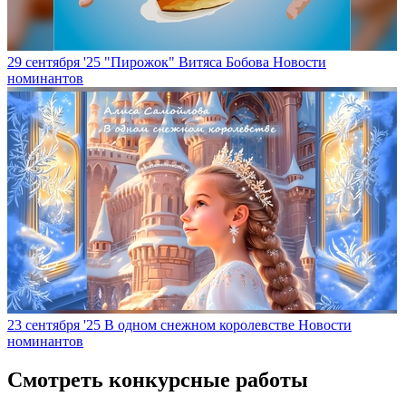
29 сентября '25
"Пирожок" Витяса Бобова
Новости
номинантов
23 сентября '25
В одном снежном королевстве
Новости
номинантов
Смотреть конкурсные работы