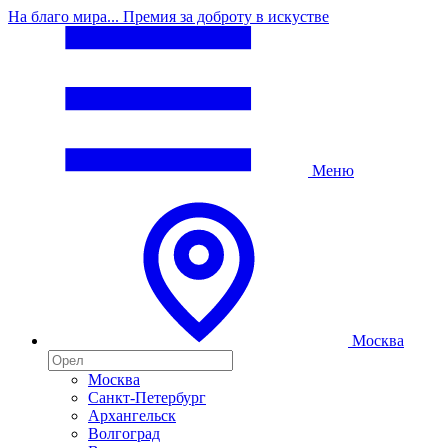
На благо мира... Премия за доброту в искустве
Меню
Москва
Москва
Санкт-Петербург
Архангельск
Волгоград