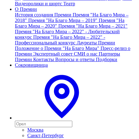
Видеоролики и шортс
Театр
О Премии
История создания Премии
Премия "На Благо Мира –
2018"
Премия "На Благо Мира – 2019"
Премия "На
Благо Мира – 2020"
Премия "На Благо Мира – 2021"
Премия "На Благо Мира – 2022" - Любительский
конкурс
Премия "На Благо Мира – 2022" -
Профессиональный конкурс
Лауреаты Премии
Положение о Премии "На Благо Мира"
Пресс-релиз о
Премии
Экспертный совет
СМИ о нас
Партнеры
Премии
Контакты
Вопросы и ответы
Подборки
Сокровищница
Москва
Санкт-Петербург