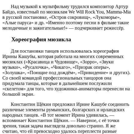
Над музыкой к мультфильму трудился композитор Артур
Байдо, известный по мюзиклам We Will Rock You, Mamma-Mia
в русской постановке, «Остров сокровищ», «Лукоморье»,
«Алые паруса» и др. «Именно поэтому песни в фильме такие
мелодичные и зажигательные!» — подчеркивает режиссёр.
Хореография мюзикла
Для постановки танцев использовалась хореография
Ирины Кашубы, которая работала на многих современных
мюзиклах («Красавица и Чудовище», «Зорро», «Звуки
музыки», «Русалочка», «Чикаго», «Призрак оперы»,
«Золушка», «Поющие под дождём», «Привидение» и других).
Со своей командой профессиональных танцоров она
придумала танцы, которые в дальнейшем послужили
«скелетом» для того, что художники-аниматоры перенесли на
большой экран.
Константин Щёкин предложил Ирине Кашубе соединить
различные элементы румынских, болгарских и ирландских
народных танцев. «В тот момент Ирина удивилась, —
вспоминает Константин Щёкин. — Наверное, с её точки
зрения, такая задача выглядела довольно странно. Я же
считаю, что ей превосходно удалось переплести разные