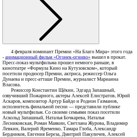
4 февраля номинант Премии «На Благо Мира» этого года
-
анимационный фильм «Огонек-огниво»
вышел в прокат.
Пресс-показ мультфильма прошел немного раньше, в
кинотеатре «Формула Кино на Кутузовском», который
посетили продюсер Премии, актриса, режиссер Ольга
Дунаева и пресс-атташе Премии, журналист Марианна
Власова.
Режиссер Константин Щёкин, Эдгард Запашный,
озвучивший Пожарного, актеры Алексей Елистратов, Юрий
Аскаров, композитор Артур Байдо и Родион Газманов,
исполнитель финальной песни — представили публике
новый мультфильм. Со своими семьями показ посетили
Аскольд Запашный, Наталья Бочкарева, Наталья
Лесниковская, Роман Маякин, Светлана Журова, Владимир
Левкин, Валерий Яременко, Тамара Глоба, Александр
Бердников, Евгения Береза, Дмитрий Пакуличев, Алексей