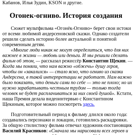
Кабанов, Илья Зудин, KSON и другие.
Огонек-огниво. История создания
Сюжет мультфильма «Огонёк-Огниво» берет свои истоки
от всеми любимой андерсеновской сказки. Однако создатели
решили сделать историю более актуальной и понятной
современным детям.
«Многие люди никак не могут определиться, что для них
важнее в жизни — любовь или деньги. И мы решили сделать
фильм об этом, —
рассказал режиссёр
Константин Щекин
. —
Когда мы поняли, что нам важно «обжечь» душу героя,
чтобы он «закалился» — стало ясно, что огниво из сказки
Андерсена, в такой интерпретации не работает. Нам важно
было показать, что деньги сами по себе — это не плохо; но их
нужно зарабатывать честным трудом — только тогда
человек не будет расплачиваться за них своей душой».
Кстати,
наша Премия делала видеоинтервью с Константином
Щекиным, которое можно посмотреть
здесь.
Подготовительный период к фильму длился около года:
создавались персонажи и локации, готовились раскадровки.
За общую стилистику фильма отвечал художник-постановщик
Василий Красников
:
«Сначала мы нарисовали всех героев и