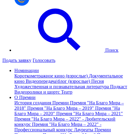
Поиск
Подать заявку
Голосовать
Номинации
Короткометражное кино (взрослые)
Документальное
кино
Видеопередача\блог (взрослые)
Песня
Художественная и познавательная литература
Подкаст
Видеоролики и шортс
Театр
О Премии
История создания Премии
Премия "На Благо Мира –
2018"
Премия "На Благо Мира – 2019"
Премия "На
Благо Мира – 2020"
Премия "На Благо Мира – 2021"
Премия "На Благо Мира – 2022" - Любительский
конкурс
Премия "На Благо Мира – 2022" -
Профессиональный конкурс
Лауреаты Премии