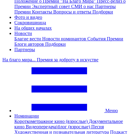
Положение о Премии "На Благо Мира"
Пресс-релиз о
Премии
Экспертный совет
СМИ о нас
Партнеры
Премии
Контакты
Вопросы и ответы
Подборки
Фото и видео
Сокровищница
На общих началах
Новости
Благие вести
Новости номинантов
События Премии
Блоги авторов
Подборки
Партнеры
На благо мира... Премия за доброту в искустве
Меню
Номинации
Короткометражное кино (взрослые)
Документальное
кино
Видеопередача\блог (взрослые)
Песня
Художественная и познавательная литература
Подкаст