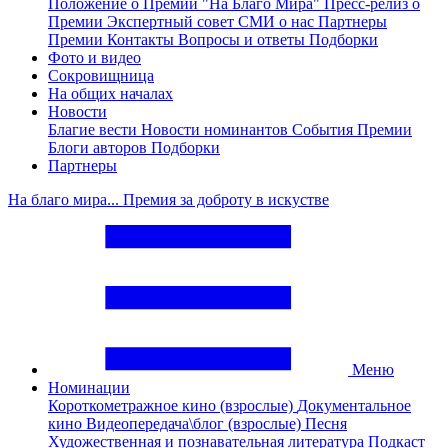
Положение о Премии "На Благо Мира"
Пресс-релиз о
Премии
Экспертный совет
СМИ о нас
Партнеры
Премии
Контакты
Вопросы и ответы
Подборки
Фото и видео
Сокровищница
На общих началах
Новости
Благие вести
Новости номинантов
События Премии
Блоги авторов
Подборки
Партнеры
На благо мира... Премия за доброту в искустве
Меню
Номинации
Короткометражное кино (взрослые)
Документальное
кино
Видеопередача\блог (взрослые)
Песня
Художественная и познавательная литература
Подкаст