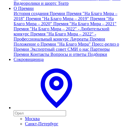
Видеоролики и шортс
Театр
О Премии
История создания Премии
Премия "На Благо Мира –
2018"
Премия "На Благо Мира – 2019"
Премия "На
Благо Мира – 2020"
Премия "На Благо Мира – 2021"
Премия "На Благо Мира – 2022" - Любительский
конкурс
Премия "На Благо Мира – 2022" -
Профессиональный конкурс
Лауреаты Премии
Положение о Премии "На Благо Мира"
Пресс-релиз о
Премии
Экспертный совет
СМИ о нас
Партнеры
Премии
Контакты
Вопросы и ответы
Подборки
Сокровищница
Москва
Санкт-Петербург