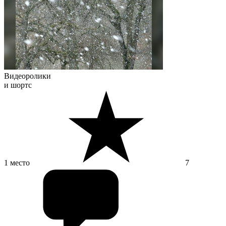
Видеоролики
и шортс
1 место
7