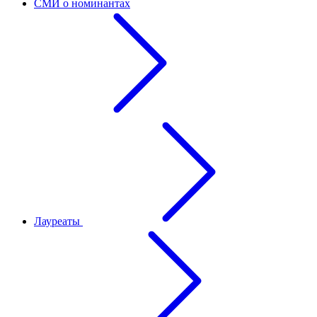
СМИ о номинантах
Лауреаты