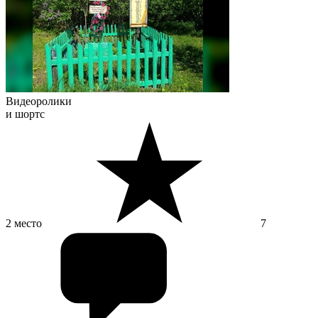
Видеоролики
и шортс
2 место
7