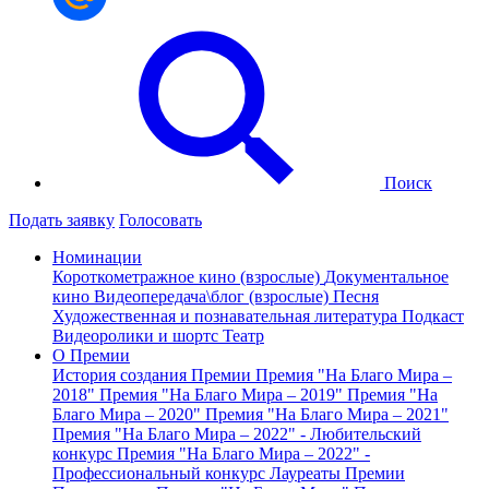
Поиск
Подать заявку
Голосовать
Номинации
Короткометражное кино (взрослые)
Документальное
кино
Видеопередача\блог (взрослые)
Песня
Художественная и познавательная литература
Подкаст
Видеоролики и шортс
Театр
О Премии
История создания Премии
Премия "На Благо Мира –
2018"
Премия "На Благо Мира – 2019"
Премия "На
Благо Мира – 2020"
Премия "На Благо Мира – 2021"
Премия "На Благо Мира – 2022" - Любительский
конкурс
Премия "На Благо Мира – 2022" -
Профессиональный конкурс
Лауреаты Премии