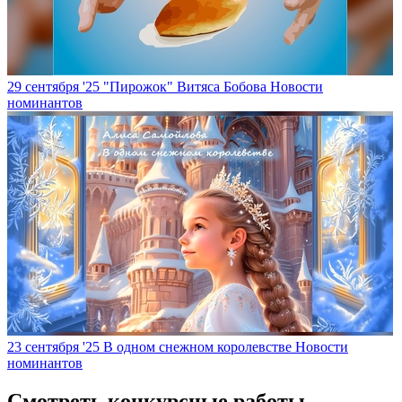
29 сентября '25
"Пирожок" Витяса Бобова
Новости
номинантов
23 сентября '25
В одном снежном королевстве
Новости
номинантов
Смотреть конкурсные работы