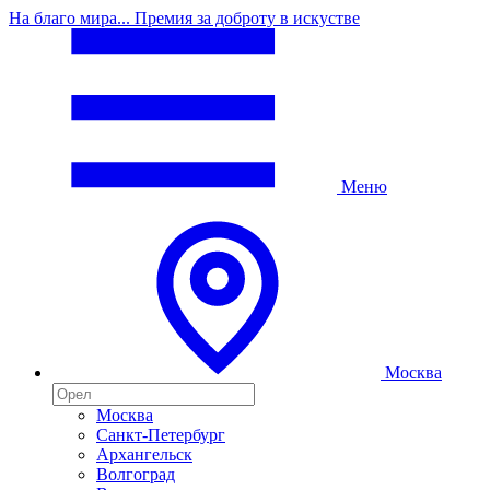
На благо мира... Премия за доброту в искустве
Меню
Москва
Москва
Санкт-Петербург
Архангельск
Волгоград