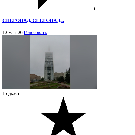
0
СНЕГОПАД, СНЕГОПАД...
12 мая '26
Голосовать
Подкаст