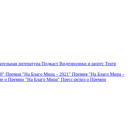
ательная литература
Подкаст
Видеоролики и шортс
Театр
20"
Премия "На Благо Мира – 2021"
Премия "На Благо Мира –
е о Премии "На Благо Мира"
Пресс-релиз о Премии