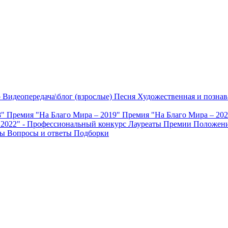
о
Видеопередача\блог (взрослые)
Песня
Художественная и познав
8"
Премия "На Благо Мира – 2019"
Премия "На Благо Мира – 20
 2022" - Профессиональный конкурс
Лауреаты Премии
Положени
ты
Вопросы и ответы
Подборки