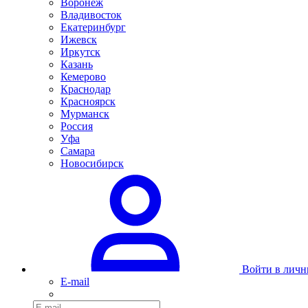
Воронеж
Владивосток
Екатеринбург
Ижевск
Иркутск
Казань
Кемерово
Краснодар
Красноярск
Мурманск
Россия
Уфа
Самара
Новосибирск
Войти в личн
E-mail