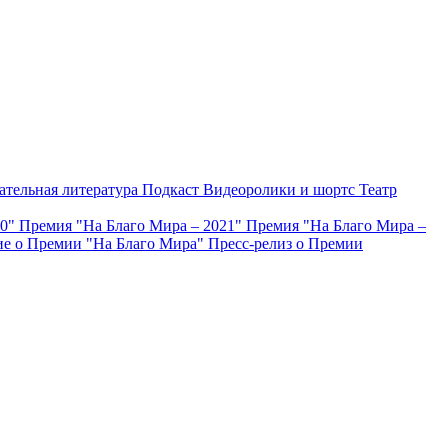
ательная литература
Подкаст
Видеоролики и шортс
Театр
20"
Премия "На Благо Мира – 2021"
Премия "На Благо Мира –
е о Премии "На Благо Мира"
Пресс-релиз о Премии