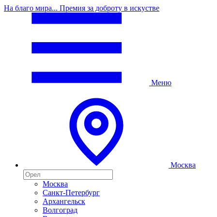
На благо мира... Премия за доброту в искустве
Меню
Москва
Москва
Санкт-Петербург
Архангельск
Волгоград