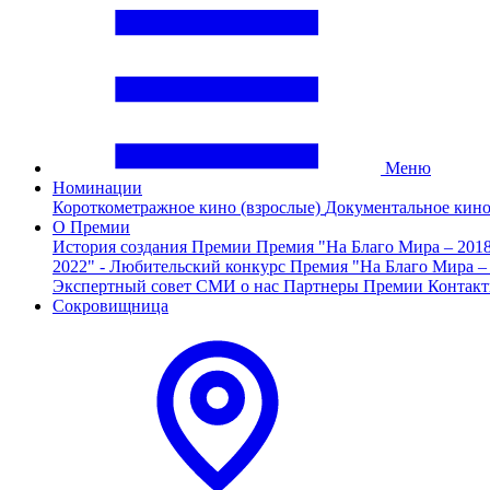
Меню
Номинации
Короткометражное кино (взрослые)
Документальное кин
О Премии
История создания Премии
Премия "На Благо Мира – 201
2022" - Любительский конкурс
Премия "На Благо Мира –
Экспертный совет
СМИ о нас
Партнеры Премии
Контак
Сокровищница