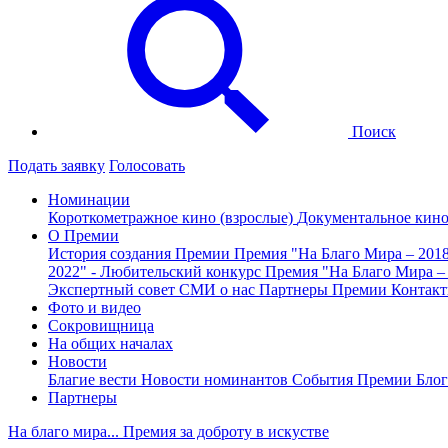
Поиск
Подать заявку
Голосовать
Номинации
Короткометражное кино (взрослые)
Документальное кин
О Премии
История создания Премии
Премия "На Благо Мира – 201
2022" - Любительский конкурс
Премия "На Благо Мира –
Экспертный совет
СМИ о нас
Партнеры Премии
Контак
Фото и видео
Сокровищница
На общих началах
Новости
Благие вести
Новости номинантов
События Премии
Блог
Партнеры
На благо мира... Премия за доброту в искустве