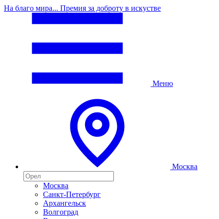
На благо мира... Премия за доброту в искустве
Меню
Москва
Москва
Санкт-Петербург
Архангельск
Волгоград