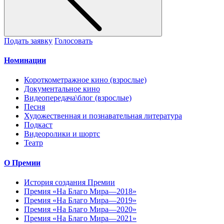
Подать заявку
Голосовать
Номинации
Короткометражное кино (взрослые)
Документальное кино
Видеопередача\блог (взрослые)
Песня
Художественная и познавательная литература
Подкаст
Видеоролики и шортс
Театр
О Премии
История создания Премии
Премия «На Благо Мира—2018»
Премия «На Благо Мира—2019»
Премия «На Благо Мира—2020»
Премия «На Благо Мира—2021»