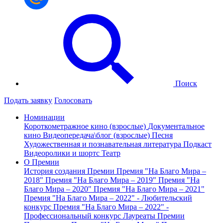
Поиск
Подать заявку
Голосовать
Номинации
Короткометражное кино (взрослые)
Документальное
кино
Видеопередача\блог (взрослые)
Песня
Художественная и познавательная литература
Подкаст
Видеоролики и шортс
Театр
О Премии
История создания Премии
Премия "На Благо Мира –
2018"
Премия "На Благо Мира – 2019"
Премия "На
Благо Мира – 2020"
Премия "На Благо Мира – 2021"
Премия "На Благо Мира – 2022" - Любительский
конкурс
Премия "На Благо Мира – 2022" -
Профессиональный конкурс
Лауреаты Премии