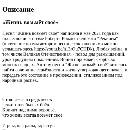
Описание
«Жизнь возьмёт своё»
Песня "Жизнь возьмёт своё" написана в мае 2021 года как
послесловие к поэме Роберта Рождественского "Реквием"
(прочтение поэмы автором песни с сокращениями можно
услышать здесь https://youtu.be/h13rOu7CHDk). Любая война, в
том числе Великая Отечественная, - повод для размышлений,
урок грядущим поколениям. Война порождает скорбь во
многих сердцах. Автору песни "Жизнь возьмёт своё" хотелось
найти сочетание серьёзности и жизнеутверждающего начала и
передать это состояние в произведении, стилизованном под
народный распев.
Стоят леса, а средь лесов
лежат поля былых боёв.
Кричит над ними вороньё,
что жизнь всегда возьмёт своё.
И рвы, как раны, зарастут.