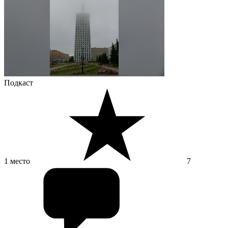
Подкаст
1 место
7