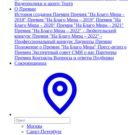
Видеоролики и шортс
Театр
О Премии
История создания Премии
Премия "На Благо Мира –
2018"
Премия "На Благо Мира – 2019"
Премия "На
Благо Мира – 2020"
Премия "На Благо Мира – 2021"
Премия "На Благо Мира – 2022" - Любительский
конкурс
Премия "На Благо Мира – 2022" -
Профессиональный конкурс
Лауреаты Премии
Положение о Премии "На Благо Мира"
Пресс-релиз о
Премии
Экспертный совет
СМИ о нас
Партнеры
Премии
Контакты
Вопросы и ответы
Подборки
Сокровищница
Москва
Санкт-Петербург