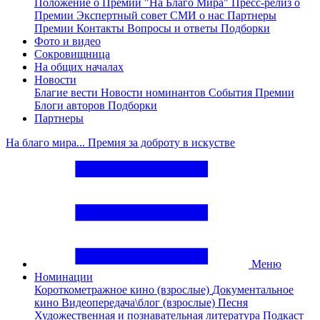
Положение о Премии "На Благо Мира"
Пресс-релиз о
Премии
Экспертный совет
СМИ о нас
Партнеры
Премии
Контакты
Вопросы и ответы
Подборки
Фото и видео
Сокровищница
На общих началах
Новости
Благие вести
Новости номинантов
События Премии
Блоги авторов
Подборки
Партнеры
На благо мира... Премия за доброту в искустве
Меню
Номинации
Короткометражное кино (взрослые)
Документальное
кино
Видеопередача\блог (взрослые)
Песня
Художественная и познавательная литература
Подкаст