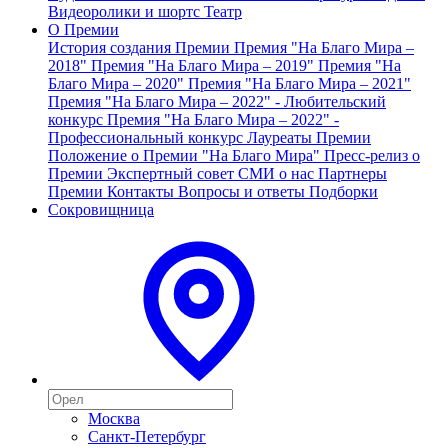
Видеоролики и шортс
Театр
О Премии
История создания Премии
Премия "На Благо Мира –
2018"
Премия "На Благо Мира – 2019"
Премия "На
Благо Мира – 2020"
Премия "На Благо Мира – 2021"
Премия "На Благо Мира – 2022" - Любительский
конкурс
Премия "На Благо Мира – 2022" -
Профессиональный конкурс
Лауреаты Премии
Положение о Премии "На Благо Мира"
Пресс-релиз о
Премии
Экспертный совет
СМИ о нас
Партнеры
Премии
Контакты
Вопросы и ответы
Подборки
Сокровищница
Москва
Санкт-Петербург