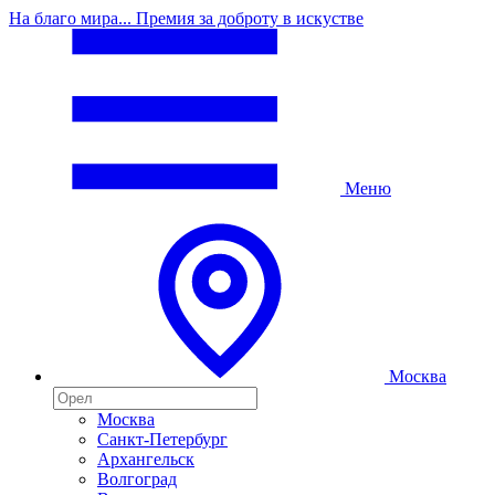
На благо мира... Премия за доброту в искустве
Меню
Москва
Москва
Санкт-Петербург
Архангельск
Волгоград