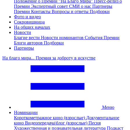
Положение о Премии "На Благо Мира"
Пресс-релиз о
Премии
Экспертный совет
СМИ о нас
Партнеры
Премии
Контакты
Вопросы и ответы
Подборки
Фото и видео
Сокровищница
На общих началах
Новости
Благие вести
Новости номинантов
События Премии
Блоги авторов
Подборки
Партнеры
На благо мира... Премия за доброту в искустве
Меню
Номинации
Короткометражное кино (взрослые)
Документальное
кино
Видеопередача\блог (взрослые)
Песня
Художественная и познавательная литература
Подкаст