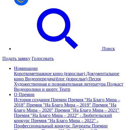
Поиск
Подать заявку
Голосовать
Номинации
Короткометражное кино (взрослые)
Документальное
кино
Видеопередача\блог (взрослые)
Песня
Художественная и познавательная литература
Подкаст
Видеоролики и шортс
Театр
О Премии
История создания Премии
Премия "На Благо Мира –
2018"
Премия "На Благо Мира – 2019"
Премия "На
Благо Мира – 2020"
Премия "На Благо Мира – 2021"
Премия "На Благо Мира – 2022" - Любительский
конкурс
Премия "На Благо Мира – 2022" -
Профессиональный конкурс
Лауреаты Премии