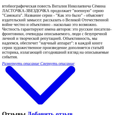
втобиографическая повесть Виталия Николаевича Сёмина
ЛАСТОЧКА-ЗВЕЗДОЧКА продолжает "военную" серию
"Само­ката". Название серии - "Как это было" - объясняет
издательский замысел: рассказать о Великой Отечественной
войне честно и объек­тивно - насколько это возможно.
Честность гарантируют имена ав­торов: это русские писатели-
фронтовики, очевидцы описываемого, люди с безупречной
личной и творческой репутацией. Объектив­ность, мы
надеемся, обеспечит "научный аппарат": в каждой книге
серии художественное произведение дополняется статьёй
историка, излагающей сегодняшний взгляд на описываемые
события.
Развернуть описание
Свернуть описание
Отзывы
Добавить отзыв