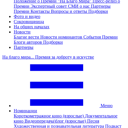
Положение о Премии "На Благо Мира"
Пресс-релиз о
Премии
Экспертный совет
СМИ о нас
Партнеры
Премии
Контакты
Вопросы и ответы
Подборки
Фото и видео
Сокровищница
На общих началах
Новости
Благие вести
Новости номинантов
События Премии
Блоги авторов
Подборки
Партнеры
На благо мира... Премия за доброту в искустве
Меню
Номинации
Короткометражное кино (взрослые)
Документальное
кино
Видеопередача\блог (взрослые)
Песня
Художественная и познавательная литература
Подкаст