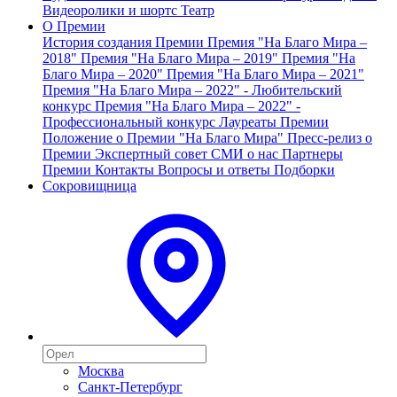
Видеоролики и шортс
Театр
О Премии
История создания Премии
Премия "На Благо Мира –
2018"
Премия "На Благо Мира – 2019"
Премия "На
Благо Мира – 2020"
Премия "На Благо Мира – 2021"
Премия "На Благо Мира – 2022" - Любительский
конкурс
Премия "На Благо Мира – 2022" -
Профессиональный конкурс
Лауреаты Премии
Положение о Премии "На Благо Мира"
Пресс-релиз о
Премии
Экспертный совет
СМИ о нас
Партнеры
Премии
Контакты
Вопросы и ответы
Подборки
Сокровищница
Москва
Санкт-Петербург