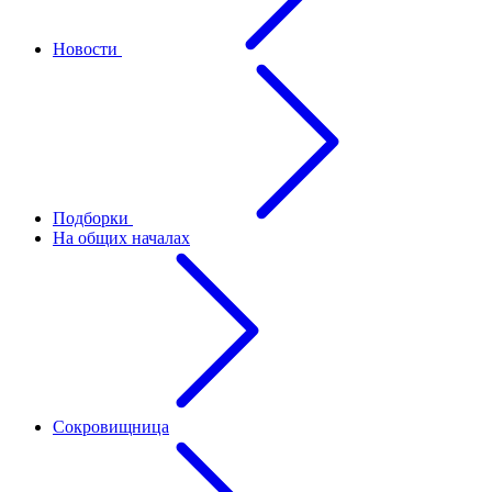
Новости
Подборки
На общих началах
Сокровищница