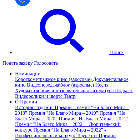
Поиск
Подать заявку
Голосовать
Номинации
Короткометражное кино (взрослые)
Документальное
кино
Видеопередача\блог (взрослые)
Песня
Художественная и познавательная литература
Подкаст
Видеоролики и шортс
Театр
О Премии
История создания Премии
Премия "На Благо Мира –
2018"
Премия "На Благо Мира – 2019"
Премия "На
Благо Мира – 2020"
Премия "На Благо Мира – 2021"
Премия "На Благо Мира – 2022" - Любительский
конкурс
Премия "На Благо Мира – 2022" -
Профессиональный конкурс
Лауреаты Премии