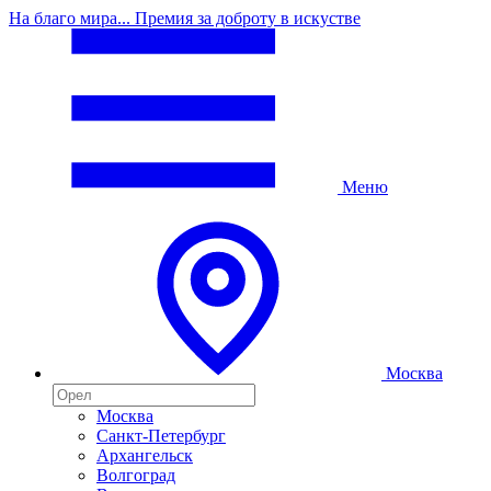
На благо мира... Премия за доброту в искустве
Меню
Москва
Москва
Санкт-Петербург
Архангельск
Волгоград