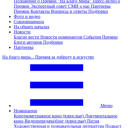
Положение о Премии "На Благо Мира"
Пресс-релиз о
Премии
Экспертный совет
СМИ о нас
Партнеры
Премии
Контакты
Вопросы и ответы
Подборки
Фото и видео
Сокровищница
На общих началах
Новости
Благие вести
Новости номинантов
События Премии
Блоги авторов
Подборки
Партнеры
На благо мира... Премия за доброту в искустве
Меню
Номинации
Короткометражное кино (взрослые)
Документальное
кино
Видеопередача\блог (взрослые)
Песня
Художественная и познавательная литература
Подкаст