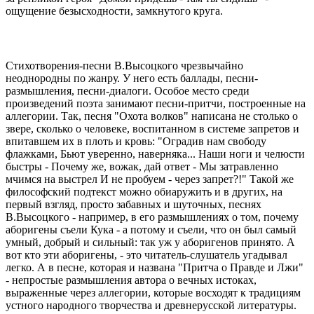
ощущение безысходности, замкнутого круга.
Стихотворения-песни В.Высоцкого чрезвычайно
неоднородны по жанру. У него есть баллады, песни-
размышления, песни-диалоги. Особое место среди
произведений поэта занимают песни-притчи, построенные на
аллегории. Так, песня "Охота волков" написана не столько о
звере, сколько о человеке, воспитанном в системе запретов и
впитавшем их в плоть и кровь: "Оградив нам свободу
флажками, Бьют уверенно, наверняка... Наши ноги и челюсти
быстры - Почему же, вожак, дай ответ - Мы затравленно
мчимся на выстрел И не пробуем - через запрет?!" Такой же
философский подтекст можно обиаружить и в других, на
первый взгляд, просто забавных и шуточных, песнях
В.Высоцкого - например, в его размышлениях о том, почему
аборигены съели Кука - а потому и съели, что он был самый
умный, добрый и сильный: так уж у аборигенов принято. А
вот кто эти аборигены, - это читатель-слушатель угадывал
легко. А в песне, которая и названа "Притча о Правде и Лжи"
- непростые размышления автора о вечных истоках,
выраженные через аллегории, которые восходят к традициям
устного народного творчества и древнерусской литературы.