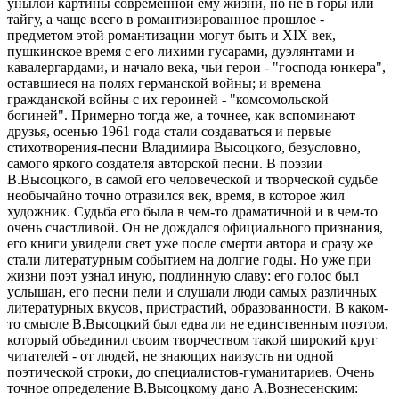
унылой картины современной ему жизни, но не в горы или
тайгу, а чаще всего в романтизированное прошлое -
предметом этой романтизации могут быть и XIX век,
пушкинское время с его лихими гусарами, дуэлянтами и
кавалергардами, и начало века, чьи герои - "господа юнкера",
оставшиеся на полях германской войны; и времена
гражданской войны с их героиней - "комсомольской
богиней". Примерно тогда же, а точнее, как вспоминают
друзья, осенью 1961 года стали создаваться и первые
стихотворения-песни Владимира Высоцкого, безусловно,
самого яркого создателя авторской песни. В поэзии
В.Высоцкого, в самой его человеческой и творческой судьбе
необычайно точно отразился век, время, в которое жил
художник. Судьба его была в чем-то драматичной и в чем-то
очень счастливой. Он не дождался официального признания,
его книги увидели свет уже после смерти автора и сразу же
стали литературным событием на долгие годы. Но уже при
жизни поэт узнал иную, подлинную славу: его голос был
услышан, его песни пели и слушали люди самых различных
литературных вкусов, пристрастий, образованности. В каком-
то смысле В.Высоцкий был едва ли не единственным поэтом,
который объединил своим творчеством такой широкий круг
читателей - от людей, не знающих наизусть ни одной
поэтической строки, до специалистов-гуманитариев. Очень
точное определение В.Высоцкому дано А.Вознесенским: