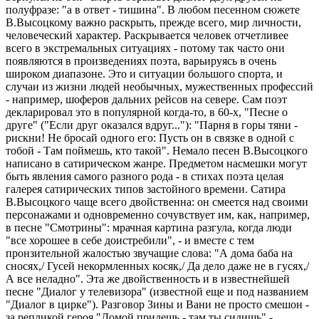
полуфразе: "а в ответ - тишина". В любом песенном сюжете
В.Высоцкому важно раскрыть, прежде всего, мир личности,
человеческий характер. Раскрывается человек отчетливее
всего в экстремальных ситуациях - потому так часто они
появляются в произведениях поэта, варьируясь в очень
широком диапазоне. Это и ситуации большого спорта, и
случаи из жизни людей необычных, мужественных профессий
- например, шоферов дальних рейсов на севере. Сам поэт
декларировал это в популярной когда-то, в 60-х, "Песне о
друге" ("Если друг оказался вдруг..."): "Парня в горы тяни -
рискни! Не бросай одного его: Пусть он в связке в одной с
тобой - Там поймешь, кто такой". Немало песен В.Высоцкого
написано в сатирическом жанре. Предметом насмешки могут
быть явления самого разного рода - в стихах поэта целая
галерея сатирических типов застойного времени. Сатира
В.Высоцкого чаще всего двойственна: он смеется над своими
персонажами и одновременно сочувствует им, как, например,
в песне "Смотрины": мрачная картина разгула, когда люди
"все хорошее в себе доистребили", - и вместе с тем
пронзительной жалостью звучащие слова: "А дома баба на
сносях,/ Гусей некормленных косяк,/ Да дело даже не в гусях,/
А все неладно". Эта же двойственность и в известнейшей
песне "Диалог у телевизора" (известной еще и под названием
"Диалог в цирке"). Разговор Зины и Вани не просто смешон -
за репликой героя "Домой придешь - там ты сидишь" -