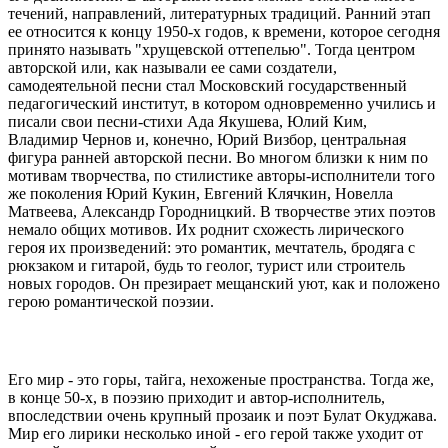
течений, направлений, литературных традиций. Ранний этап
ее относится к концу 1950-х годов, к времени, которое сегодня
принято называть "хрущевской оттепелью". Тогда центром
авторской или, как называли ее сами создатели,
самодеятельной песни стал Московский государственный
педагогический институт, в котором одновременно учились и
писали свои песни-стихи Ада Якушева, Юлий Ким,
Владимир Чернов и, конечно, Юрий Визбор, центральная
фигура ранней авторской песни. Во многом близки к ним по
мотивам творчества, по стилистике авторы-исполнители того
же поколения Юрий Кукин, Евгений Клячкин, Новелла
Матвеева, Александр Городницкий. В творчестве этих поэтов
немало общих мотивов. Их роднит схожесть лирического
героя их произведений: это романтик, мечтатель, бродяга с
рюкзаком и гитарой, будь то геолог, турист или строитель
новых городов. Oн презирает мещанский уют, как и положено
герою романтической поэзии.
Его мир - это горы, тайга, нехоженые пространства. Тогда же,
в конце 50-х, в поэзию приходит и автор-исполнитель,
впоследствии очень крупный прозаик и поэт Булат Окуджава.
Мир его лирики несколько иной - его герой также уходит от