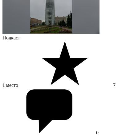
Подкаст
1 место
7
0