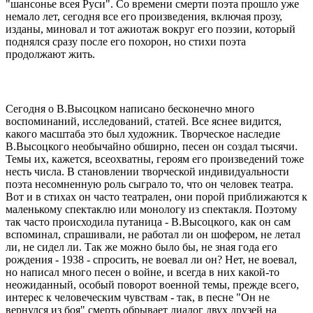
"шансонье всея Руси". Со времени смерти поэта прошло уже
немало лет, сегодня все его произведения, включая прозу,
изданы, миновал и тот ажиотаж вокруг его поэзии, который
поднялся сразу после его похорон, но стихи поэта
продолжают жить.
Сегодня о В.Высоцком написано бесконечно много
воспоминаний, исследований, статей. Все яснее видится,
какого масштаба это был художник. Творческое наследие
В.Высоцкого необычайно обширно, песен он создал тысячи.
Темы их, кажется, всеохватны, героям его произведений тоже
несть числа. В становлении творческой индивидуальности
поэта несомненную роль сыграло то, что он человек театра.
Вот и в стихах он часто театрален, они порой приближаются к
маленькому спектаклю или монологу из спектакля. Поэтому
так часто происходила путаница - В.Высоцкого, как он сам
вспоминал, спрашивали, не работал ли он шофером, не летал
ли, не сидел ли. Так же можно было бы, не зная года его
рождения - 1938 - спросить, не воевал ли он? Нет, не воевал,
но написал много песен о войне, и всегда в них какой-то
неожиданный, особый поворот военной темы, прежде всего,
интерес к человеческим чувствам - так, в песне "Он не
вернулся из боя" смерть обрывает диалог двух друзей на