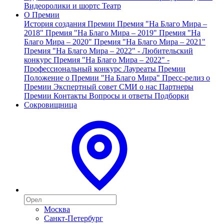
Видеоролики и шортс
Театр
О Премии
История создания Премии
Премия "На Благо Мира –
2018"
Премия "На Благо Мира – 2019"
Премия "На
Благо Мира – 2020"
Премия "На Благо Мира – 2021"
Премия "На Благо Мира – 2022" - Любительский
конкурс
Премия "На Благо Мира – 2022" -
Профессиональный конкурс
Лауреаты Премии
Положение о Премии "На Благо Мира"
Пресс-релиз о
Премии
Экспертный совет
СМИ о нас
Партнеры
Премии
Контакты
Вопросы и ответы
Подборки
Сокровищница
Москва
Санкт-Петербург