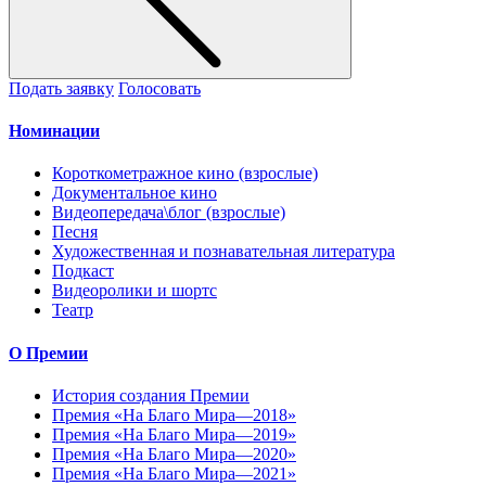
Подать заявку
Голосовать
Номинации
Короткометражное кино (взрослые)
Документальное кино
Видеопередача\блог (взрослые)
Песня
Художественная и познавательная литература
Подкаст
Видеоролики и шортс
Театр
О Премии
История создания Премии
Премия «На Благо Мира—2018»
Премия «На Благо Мира—2019»
Премия «На Благо Мира—2020»
Премия «На Благо Мира—2021»