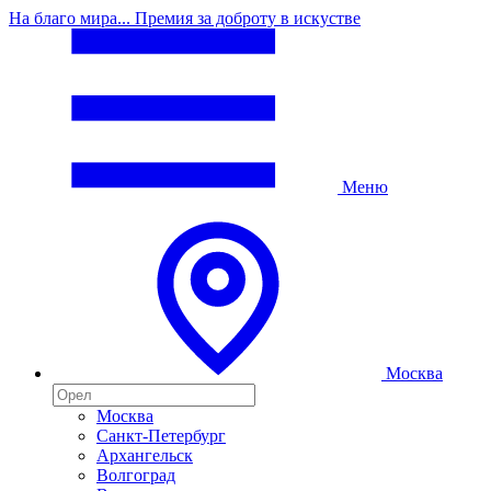
На благо мира... Премия за доброту в искустве
Меню
Москва
Москва
Санкт-Петербург
Архангельск
Волгоград