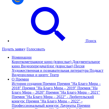
Поиск
Подать заявку
Голосовать
Номинации
Короткометражное кино (взрослые)
Документальное
кино
Видеопередача\блог (взрослые)
Песня
Художественная и познавательная литература
Подкаст
Видеоролики и шортс
Театр
О Премии
История создания Премии
Премия "На Благо Мира –
2018"
Премия "На Благо Мира – 2019"
Премия "На
Благо Мира – 2020"
Премия "На Благо Мира – 2021"
Премия "На Благо Мира – 2022" - Любительский
конкурс
Премия "На Благо Мира – 2022" -
Профессиональный конкурс
Лауреаты Премии