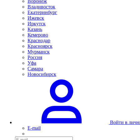
Воронеж
Владивосток
Екатеринбург
Ижевск
Иркутск
Казань
Кемерово
Краснодар
Красноярск
Мурманск
Россия
Уфа
Самара
Новосибирск
Войти в личн
E-mail