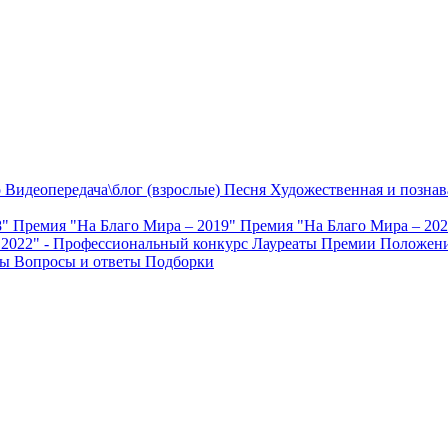
о
Видеопередача\блог (взрослые)
Песня
Художественная и познав
8"
Премия "На Благо Мира – 2019"
Премия "На Благо Мира – 20
 2022" - Профессиональный конкурс
Лауреаты Премии
Положени
ты
Вопросы и ответы
Подборки