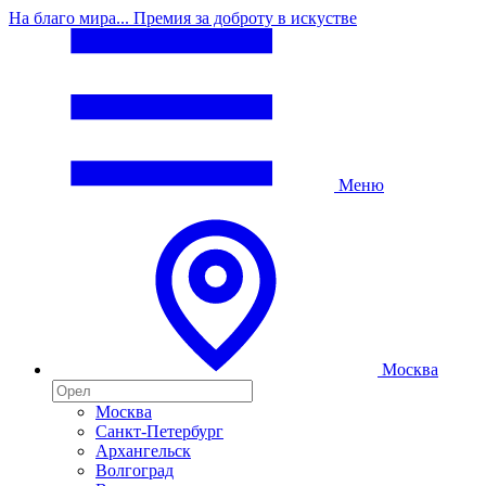
На благо мира... Премия за доброту в искустве
Меню
Москва
Москва
Санкт-Петербург
Архангельск
Волгоград