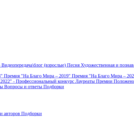
о
Видеопередача\блог (взрослые)
Песня
Художественная и познав
8"
Премия "На Благо Мира – 2019"
Премия "На Благо Мира – 20
 2022" - Профессиональный конкурс
Лауреаты Премии
Положени
ты
Вопросы и ответы
Подборки
и авторов
Подборки