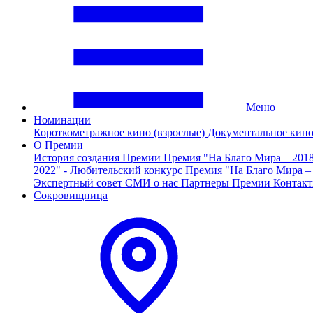
Меню
Номинации
Короткометражное кино (взрослые)
Документальное кин
О Премии
История создания Премии
Премия "На Благо Мира – 201
2022" - Любительский конкурс
Премия "На Благо Мира –
Экспертный совет
СМИ о нас
Партнеры Премии
Контак
Сокровищница