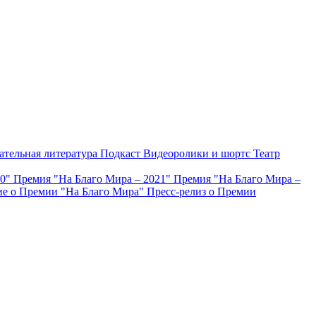
ательная литература
Подкаст
Видеоролики и шортс
Театр
20"
Премия "На Благо Мира – 2021"
Премия "На Благо Мира –
е о Премии "На Благо Мира"
Пресс-релиз о Премии