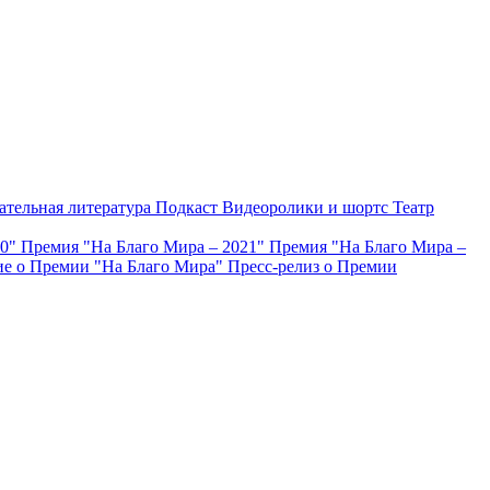
ательная литература
Подкаст
Видеоролики и шортс
Театр
20"
Премия "На Благо Мира – 2021"
Премия "На Благо Мира –
е о Премии "На Благо Мира"
Пресс-релиз о Премии