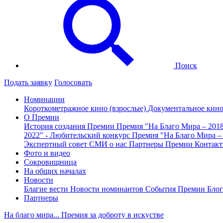
Поиск
Подать заявку
Голосовать
Номинации
Короткометражное кино (взрослые)
Документальное кин
О Премии
История создания Премии
Премия "На Благо Мира – 201
2022" - Любительский конкурс
Премия "На Благо Мира –
Экспертный совет
СМИ о нас
Партнеры Премии
Контак
Фото и видео
Сокровищница
На общих началах
Новости
Благие вести
Новости номинантов
События Премии
Блог
Партнеры
На благо мира... Премия за доброту в искустве