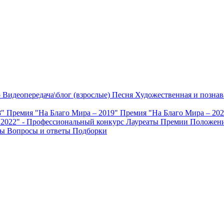
о
Видеопередача\блог (взрослые)
Песня
Художественная и познав
8"
Премия "На Благо Мира – 2019"
Премия "На Благо Мира – 20
 2022" - Профессиональный конкурс
Лауреаты Премии
Положени
ты
Вопросы и ответы
Подборки