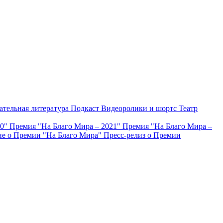
ательная литература
Подкаст
Видеоролики и шортс
Театр
20"
Премия "На Благо Мира – 2021"
Премия "На Благо Мира –
е о Премии "На Благо Мира"
Пресс-релиз о Премии