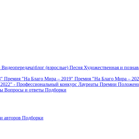
о
Видеопередача\блог (взрослые)
Песня
Художественная и познав
8"
Премия "На Благо Мира – 2019"
Премия "На Благо Мира – 20
 2022" - Профессиональный конкурс
Лауреаты Премии
Положени
ты
Вопросы и ответы
Подборки
и авторов
Подборки