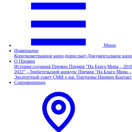
Меню
Номинации
Короткометражное кино (взрослые)
Документальное кин
О Премии
История создания Премии
Премия "На Благо Мира – 201
2022" - Любительский конкурс
Премия "На Благо Мира –
Экспертный совет
СМИ о нас
Партнеры Премии
Контак
Сокровищница