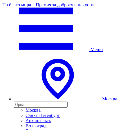
На благо мира... Премия за доброту в искустве
Меню
Москва
Москва
Санкт-Петербург
Архангельск
Волгоград