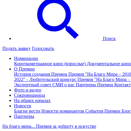
Поиск
Подать заявку
Голосовать
Номинации
Короткометражное кино (взрослые)
Документальное кин
О Премии
История создания Премии
Премия "На Благо Мира – 201
2022" - Любительский конкурс
Премия "На Благо Мира –
Экспертный совет
СМИ о нас
Партнеры Премии
Контак
Фото и видео
Сокровищница
На общих началах
Новости
Благие вести
Новости номинантов
События Премии
Блог
Партнеры
На благо мира... Премия за доброту в искустве