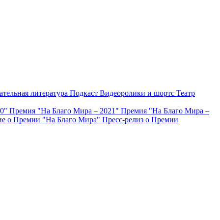
ательная литература
Подкаст
Видеоролики и шортс
Театр
20"
Премия "На Благо Мира – 2021"
Премия "На Благо Мира –
е о Премии "На Благо Мира"
Пресс-релиз о Премии