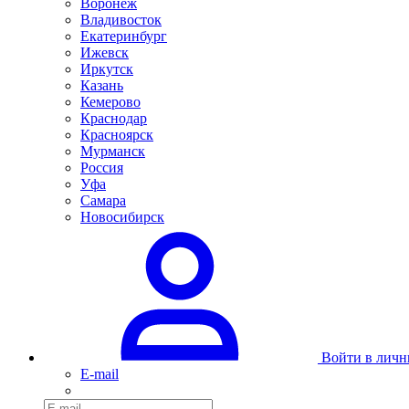
Воронеж
Владивосток
Екатеринбург
Ижевск
Иркутск
Казань
Кемерово
Краснодар
Красноярск
Мурманск
Россия
Уфа
Самара
Новосибирск
Войти в личн
E-mail