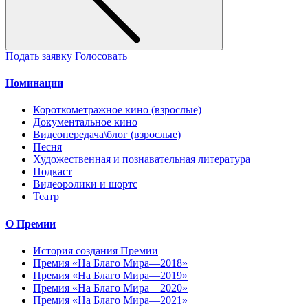
Подать заявку
Голосовать
Номинации
Короткометражное кино (взрослые)
Документальное кино
Видеопередача\блог (взрослые)
Песня
Художественная и познавательная литература
Подкаст
Видеоролики и шортс
Театр
О Премии
История создания Премии
Премия «На Благо Мира—2018»
Премия «На Благо Мира—2019»
Премия «На Благо Мира—2020»
Премия «На Благо Мира—2021»