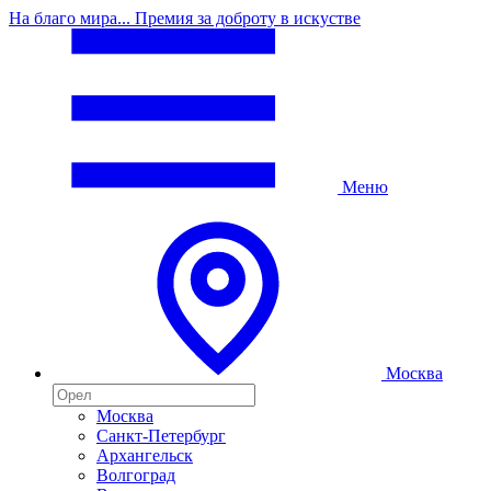
На благо мира... Премия за доброту в искустве
Меню
Москва
Москва
Санкт-Петербург
Архангельск
Волгоград