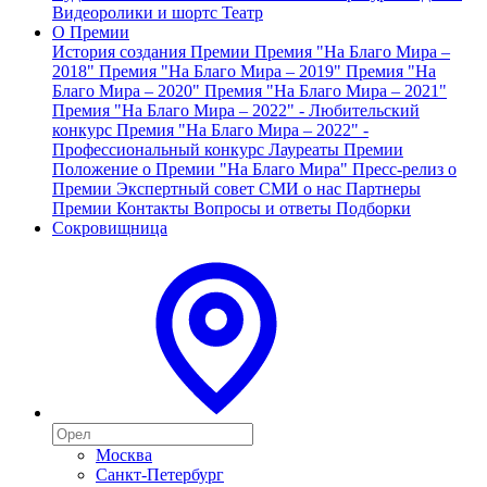
Видеоролики и шортс
Театр
О Премии
История создания Премии
Премия "На Благо Мира –
2018"
Премия "На Благо Мира – 2019"
Премия "На
Благо Мира – 2020"
Премия "На Благо Мира – 2021"
Премия "На Благо Мира – 2022" - Любительский
конкурс
Премия "На Благо Мира – 2022" -
Профессиональный конкурс
Лауреаты Премии
Положение о Премии "На Благо Мира"
Пресс-релиз о
Премии
Экспертный совет
СМИ о нас
Партнеры
Премии
Контакты
Вопросы и ответы
Подборки
Сокровищница
Москва
Санкт-Петербург