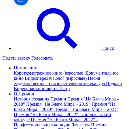
Поиск
Подать заявку
Голосовать
Номинации
Короткометражное кино (взрослые)
Документальное
кино
Видеопередача\блог (взрослые)
Песня
Художественная и познавательная литература
Подкаст
Видеоролики и шортс
Театр
О Премии
История создания Премии
Премия "На Благо Мира –
2018"
Премия "На Благо Мира – 2019"
Премия "На
Благо Мира – 2020"
Премия "На Благо Мира – 2021"
Премия "На Благо Мира – 2022" - Любительский
конкурс
Премия "На Благо Мира – 2022" -
Профессиональный конкурс
Лауреаты Премии