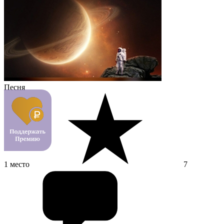
Песня
1 место
7