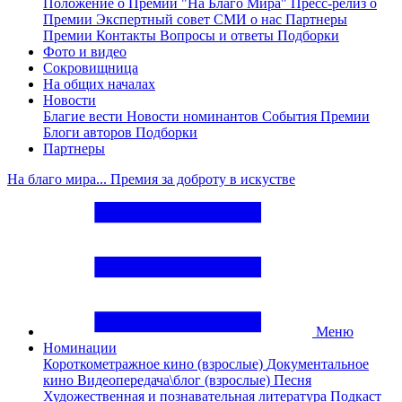
Положение о Премии "На Благо Мира"
Пресс-релиз о
Премии
Экспертный совет
СМИ о нас
Партнеры
Премии
Контакты
Вопросы и ответы
Подборки
Фото и видео
Сокровищница
На общих началах
Новости
Благие вести
Новости номинантов
События Премии
Блоги авторов
Подборки
Партнеры
На благо мира... Премия за доброту в искустве
Меню
Номинации
Короткометражное кино (взрослые)
Документальное
кино
Видеопередача\блог (взрослые)
Песня
Художественная и познавательная литература
Подкаст