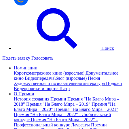
Поиск
Подать заявку
Голосовать
Номинации
Короткометражное кино (взрослые)
Документальное
кино
Видеопередача\блог (взрослые)
Песня
Художественная и познавательная литература
Подкаст
Видеоролики и шортс
Театр
О Премии
История создания Премии
Премия "На Благо Мира –
2018"
Премия "На Благо Мира – 2019"
Премия "На
Благо Мира – 2020"
Премия "На Благо Мира – 2021"
Премия "На Благо Мира – 2022" - Любительский
конкурс
Премия "На Благо Мира – 2022" -
Профессиональный конкурс
Лауреаты Премии