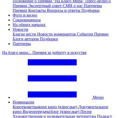
Положение о Премии "На Благо Мира"
Пресс-релиз о
Премии
Экспертный совет
СМИ о нас
Партнеры
Премии
Контакты
Вопросы и ответы
Подборки
Фото и видео
Сокровищница
На общих началах
Новости
Благие вести
Новости номинантов
События Премии
Блоги авторов
Подборки
Партнеры
На благо мира... Премия за доброту в искустве
Меню
Номинации
Короткометражное кино (взрослые)
Документальное
кино
Видеопередача\блог (взрослые)
Песня
Художественная и познавательная литература
Подкаст