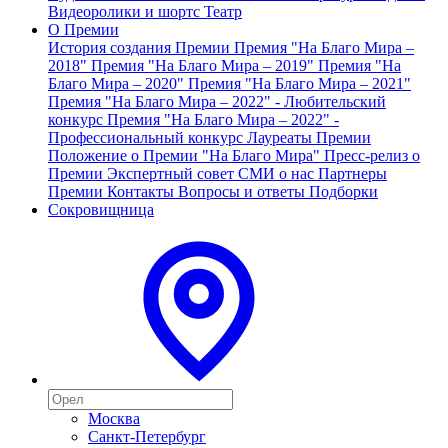
Видеоролики и шортс
Театр
О Премии
История создания Премии
Премия "На Благо Мира –
2018"
Премия "На Благо Мира – 2019"
Премия "На
Благо Мира – 2020"
Премия "На Благо Мира – 2021"
Премия "На Благо Мира – 2022" - Любительский
конкурс
Премия "На Благо Мира – 2022" -
Профессиональный конкурс
Лауреаты Премии
Положение о Премии "На Благо Мира"
Пресс-релиз о
Премии
Экспертный совет
СМИ о нас
Партнеры
Премии
Контакты
Вопросы и ответы
Подборки
Сокровищница
Москва
Санкт-Петербург