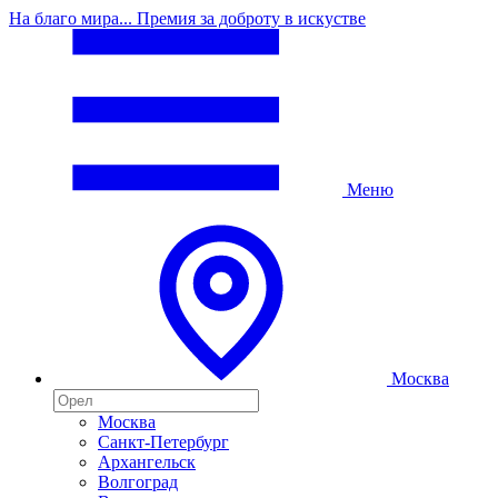
На благо мира... Премия за доброту в искустве
Меню
Москва
Москва
Санкт-Петербург
Архангельск
Волгоград