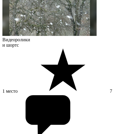
Видеоролики
и шортс
1 место
7