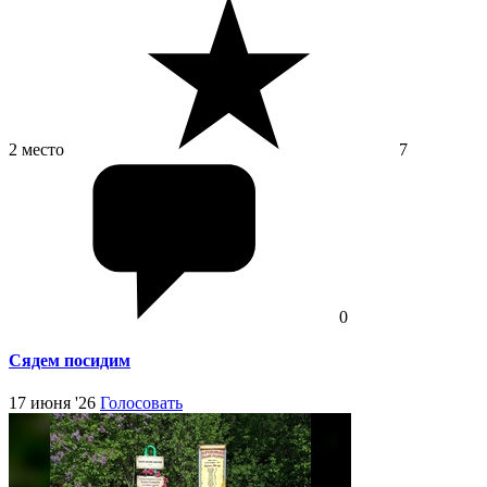
2 место
7
0
Сядем посидим
17 июня '26
Голосовать