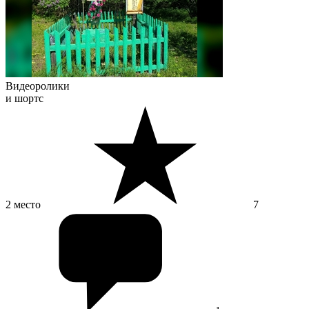
Видеоролики
и шортс
2 место
7