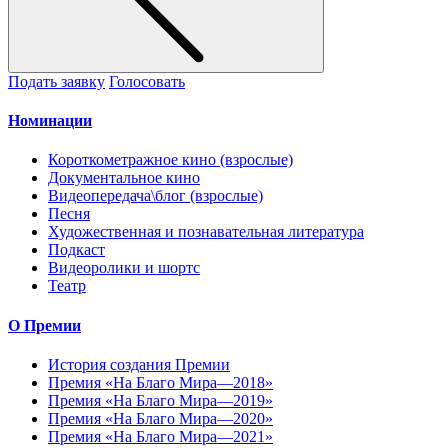
Подать заявку
Голосовать
Номинации
Короткометражное кино (взрослые)
Документальное кино
Видеопередача\блог (взрослые)
Песня
Художественная и познавательная литература
Подкаст
Видеоролики и шортс
Театр
О Премии
История создания Премии
Премия «На Благо Мира—2018»
Премия «На Благо Мира—2019»
Премия «На Благо Мира—2020»
Премия «На Благо Мира—2021»