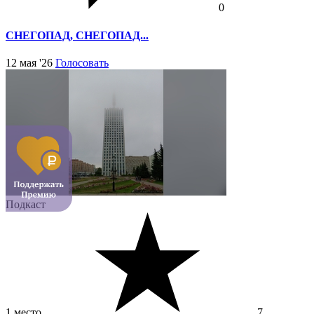
0
СНЕГОПАД, СНЕГОПАД...
12 мая '26
Голосовать
Подкаст
1 место
7