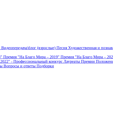
о
Видеопередача\блог (взрослые)
Песня
Художественная и познав
8"
Премия "На Благо Мира – 2019"
Премия "На Благо Мира – 20
 2022" - Профессиональный конкурс
Лауреаты Премии
Положени
ты
Вопросы и ответы
Подборки