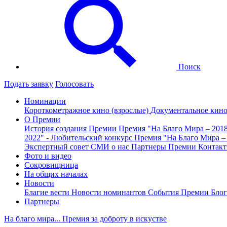
Поиск
Подать заявку
Голосовать
Номинации
Короткометражное кино (взрослые)
Документальное кин
О Премии
История создания Премии
Премия "На Благо Мира – 201
2022" - Любительский конкурс
Премия "На Благо Мира –
Экспертный совет
СМИ о нас
Партнеры Премии
Контак
Фото и видео
Сокровищница
На общих началах
Новости
Благие вести
Новости номинантов
События Премии
Блог
Партнеры
На благо мира... Премия за доброту в искустве