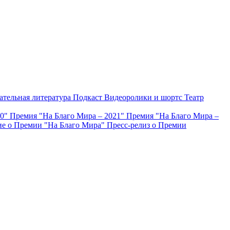
ательная литература
Подкаст
Видеоролики и шортс
Театр
20"
Премия "На Благо Мира – 2021"
Премия "На Благо Мира –
е о Премии "На Благо Мира"
Пресс-релиз о Премии