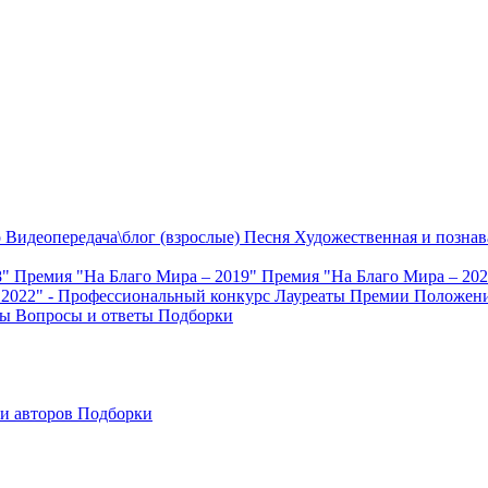
о
Видеопередача\блог (взрослые)
Песня
Художественная и познав
8"
Премия "На Благо Мира – 2019"
Премия "На Благо Мира – 20
 2022" - Профессиональный конкурс
Лауреаты Премии
Положени
ты
Вопросы и ответы
Подборки
и авторов
Подборки