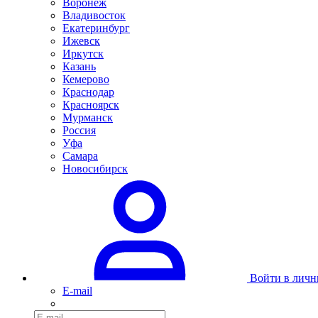
Воронеж
Владивосток
Екатеринбург
Ижевск
Иркутск
Казань
Кемерово
Краснодар
Красноярск
Мурманск
Россия
Уфа
Самара
Новосибирск
Войти в личн
E-mail