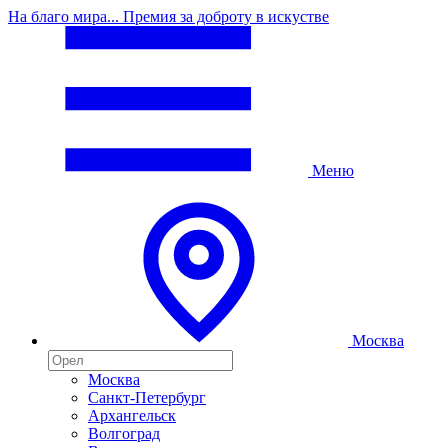
На благо мира... Премия за доброту в искустве
Меню
Москва
Москва
Санкт-Петербург
Архангельск
Волгоград