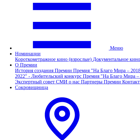
Меню
Номинации
Короткометражное кино (взрослые)
Документальное кин
О Премии
История создания Премии
Премия "На Благо Мира – 201
2022" - Любительский конкурс
Премия "На Благо Мира –
Экспертный совет
СМИ о нас
Партнеры Премии
Контак
Сокровищница