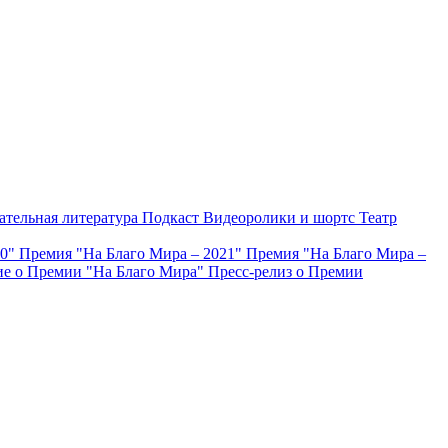
ательная литература
Подкаст
Видеоролики и шортс
Театр
20"
Премия "На Благо Мира – 2021"
Премия "На Благо Мира –
е о Премии "На Благо Мира"
Пресс-релиз о Премии