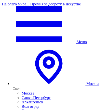
На благо мира... Премия за доброту в искустве
Меню
Москва
Москва
Санкт-Петербург
Архангельск
Волгоград