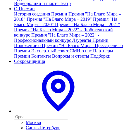
Видеоролики и шортс
Театр
О Премии
История создания Премии
Премия "На Благо Мира –
2018"
Премия "На Благо Мира – 2019"
Премия "На
Благо Мира – 2020"
Премия "На Благо Мира – 2021"
Премия "На Благо Мира – 2022" - Любительский
конкурс
Премия "На Благо Мира – 2022" -
Профессиональный конкурс
Лауреаты Премии
Положение о Премии "На Благо Мира"
Пресс-релиз о
Премии
Экспертный совет
СМИ о нас
Партнеры
Премии
Контакты
Вопросы и ответы
Подборки
Сокровищница
Москва
Санкт-Петербург