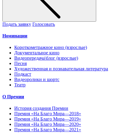
Подать заявку
Голосовать
Номинации
Короткометражное кино (взрослые)
Документальное кино
Видеопередача\блог (взрослые)
Песня
Художественная и познавательная литература
Подкаст
Видеоролики и шортс
Театр
О Премии
История создания Премии
Премия «На Благо Мира—2018»
Премия «На Благо Мира—2019»
Премия «На Благо Мира—2020»
Премия «На Благо Мира—2021»