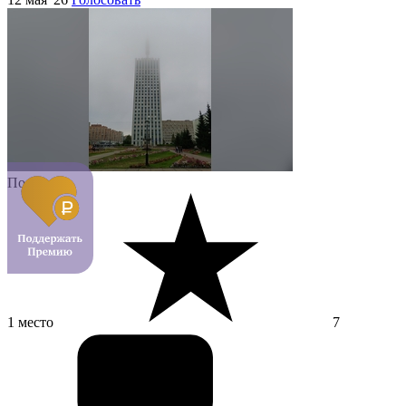
Подкаст
1 место
7