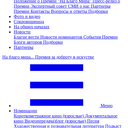
Положение о Премии "На Благо Мира"
Пресс-релиз о
Премии
Экспертный совет
СМИ о нас
Партнеры
Премии
Контакты
Вопросы и ответы
Подборки
Фото и видео
Сокровищница
На общих началах
Новости
Благие вести
Новости номинантов
События Премии
Блоги авторов
Подборки
Партнеры
На благо мира... Премия за доброту в искустве
Меню
Номинации
Короткометражное кино (взрослые)
Документальное
кино
Видеопередача\блог (взрослые)
Песня
Художественная и познавательная литература
Подкаст