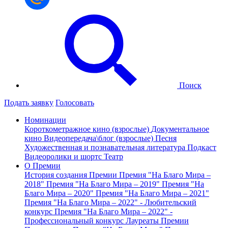
Поиск
Подать заявку
Голосовать
Номинации
Короткометражное кино (взрослые)
Документальное
кино
Видеопередача\блог (взрослые)
Песня
Художественная и познавательная литература
Подкаст
Видеоролики и шортс
Театр
О Премии
История создания Премии
Премия "На Благо Мира –
2018"
Премия "На Благо Мира – 2019"
Премия "На
Благо Мира – 2020"
Премия "На Благо Мира – 2021"
Премия "На Благо Мира – 2022" - Любительский
конкурс
Премия "На Благо Мира – 2022" -
Профессиональный конкурс
Лауреаты Премии