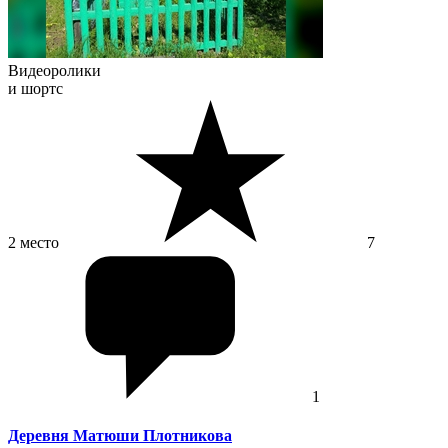
Видеоролики
и шортс
2 место
7
1
Деревня Матюши Плотникова