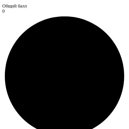
Общий балл
0