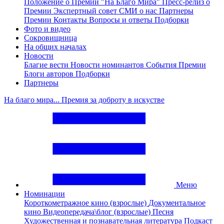
Положение о Премии "На Благо Мира"
Пресс-релиз о
Премии
Экспертный совет
СМИ о нас
Партнеры
Премии
Контакты
Вопросы и ответы
Подборки
Фото и видео
Сокровищница
На общих началах
Новости
Благие вести
Новости номинантов
События Премии
Блоги авторов
Подборки
Партнеры
На благо мира... Премия за доброту в искустве
Меню
Номинации
Короткометражное кино (взрослые)
Документальное
кино
Видеопередача\блог (взрослые)
Песня
Художественная и познавательная литература
Подкаст