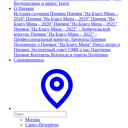
Видеоролики и шортс
Театр
О Премии
История создания Премии
Премия "На Благо Мира –
2018"
Премия "На Благо Мира – 2019"
Премия "На
Благо Мира – 2020"
Премия "На Благо Мира – 2021"
Премия "На Благо Мира – 2022" - Любительский
конкурс
Премия "На Благо Мира – 2022" -
Профессиональный конкурс
Лауреаты Премии
Положение о Премии "На Благо Мира"
Пресс-релиз о
Премии
Экспертный совет
СМИ о нас
Партнеры
Премии
Контакты
Вопросы и ответы
Подборки
Сокровищница
Москва
Санкт-Петербург