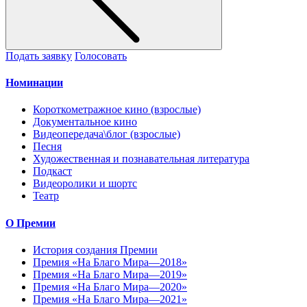
Подать заявку
Голосовать
Номинации
Короткометражное кино (взрослые)
Документальное кино
Видеопередача\блог (взрослые)
Песня
Художественная и познавательная литература
Подкаст
Видеоролики и шортс
Театр
О Премии
История создания Премии
Премия «На Благо Мира—2018»
Премия «На Благо Мира—2019»
Премия «На Благо Мира—2020»
Премия «На Благо Мира—2021»