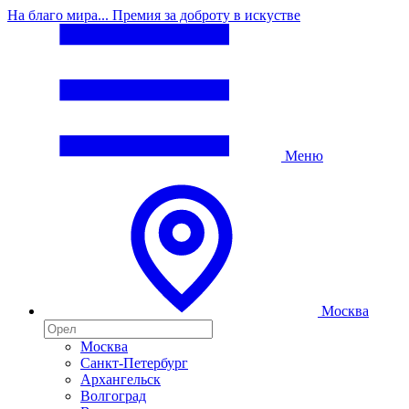
На благо мира... Премия за доброту в искустве
Меню
Москва
Москва
Санкт-Петербург
Архангельск
Волгоград