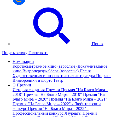
Поиск
Подать заявку
Голосовать
Номинации
Короткометражное кино (взрослые)
Документальное
кино
Видеопередача\блог (взрослые)
Песня
Художественная и познавательная литература
Подкаст
Видеоролики и шортс
Театр
О Премии
История создания Премии
Премия "На Благо Мира –
2018"
Премия "На Благо Мира – 2019"
Премия "На
Благо Мира – 2020"
Премия "На Благо Мира – 2021"
Премия "На Благо Мира – 2022" - Любительский
конкурс
Премия "На Благо Мира – 2022" -
Профессиональный конкурс
Лауреаты Премии