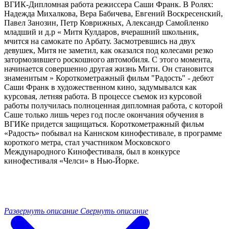
ВГИК-Дипломная работа режиссера Саши Франк. В Ролях:
Надежда Михалкова, Вера Бабичева, Евгений Воскресенский,
Павел Занозин, Петр Коврижных, Александр Самойленко
младший и д.р « Митя Кулдаров, вчерашний школьник,
мчится на самокате по Арбату. Засмотревшись на двух
девушек, Митя не заметил, как оказался под колесами резко
затормозившего роскошного автомобиля. С этого момента,
начинается совершенно другая жизнь Мити. Он становится
знаменитым » Короткометражный фильм "Радость" - дебют
Саши Франк в художественном кино, задумывался как
курсовая, летняя работа. В процессе съемок из курсовой
работы получилась полноценная дипломная работа, с которой
Саше только лишь через год после окончания обучения в
ВГИКе придется защищаться. Короткометражный фильм
«Радость» побывал на Каннском кинофестивале, в программе
короткого метра, стал участником Московского
Международного Кинофестиваля, был в конкурсе
кинофестиваля «Челси» в Нью-Йорке.
Развернуть описание
Свернуть описание