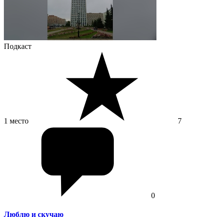
Подкаст
1 место
7
0
Люблю и скучаю