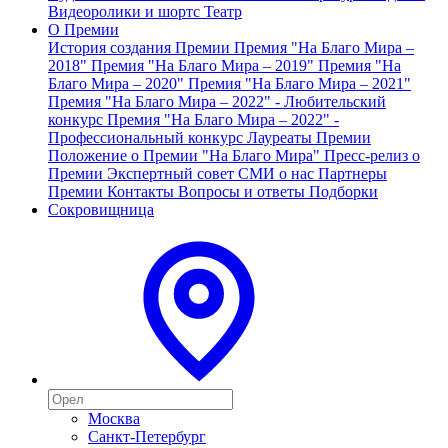
Видеоролики и шортс
Театр
О Премии
История создания Премии
Премия "На Благо Мира –
2018"
Премия "На Благо Мира – 2019"
Премия "На
Благо Мира – 2020"
Премия "На Благо Мира – 2021"
Премия "На Благо Мира – 2022" - Любительский
конкурс
Премия "На Благо Мира – 2022" -
Профессиональный конкурс
Лауреаты Премии
Положение о Премии "На Благо Мира"
Пресс-релиз о
Премии
Экспертный совет
СМИ о нас
Партнеры
Премии
Контакты
Вопросы и ответы
Подборки
Сокровищница
Москва
Санкт-Петербург