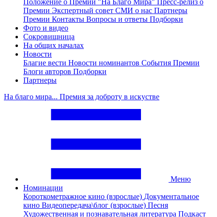
Положение о Премии "На Благо Мира"
Пресс-релиз о
Премии
Экспертный совет
СМИ о нас
Партнеры
Премии
Контакты
Вопросы и ответы
Подборки
Фото и видео
Сокровищница
На общих началах
Новости
Благие вести
Новости номинантов
События Премии
Блоги авторов
Подборки
Партнеры
На благо мира... Премия за доброту в искустве
Меню
Номинации
Короткометражное кино (взрослые)
Документальное
кино
Видеопередача\блог (взрослые)
Песня
Художественная и познавательная литература
Подкаст