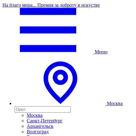
На благо мира... Премия за доброту в искустве
Меню
Москва
Москва
Санкт-Петербург
Архангельск
Волгоград