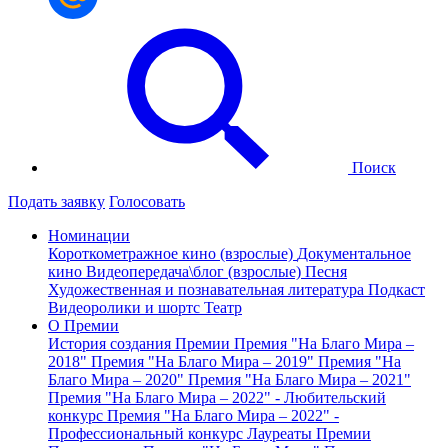
Поиск
Подать заявку
Голосовать
Номинации
Короткометражное кино (взрослые)
Документальное
кино
Видеопередача\блог (взрослые)
Песня
Художественная и познавательная литература
Подкаст
Видеоролики и шортс
Театр
О Премии
История создания Премии
Премия "На Благо Мира –
2018"
Премия "На Благо Мира – 2019"
Премия "На
Благо Мира – 2020"
Премия "На Благо Мира – 2021"
Премия "На Благо Мира – 2022" - Любительский
конкурс
Премия "На Благо Мира – 2022" -
Профессиональный конкурс
Лауреаты Премии