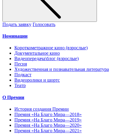
Подать заявку
Голосовать
Номинации
Короткометражное кино (взрослые)
Документальное кино
Видеопередача\блог (взрослые)
Песня
Художественная и познавательная литература
Подкаст
Видеоролики и шортс
Театр
О Премии
История создания Премии
Премия «На Благо Мира—2018»
Премия «На Благо Мира—2019»
Премия «На Благо Мира—2020»
Премия «На Благо Мира—2021»